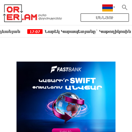
ՄԵՆՅՈՒ
ան
Նարեկ Կարապետյանը` Կաթողիկոսին հեռացնե
17:07