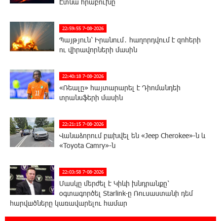
Էտնա հրաբուխը
22:59:55 7-08-2026
Պայթյուն՝ Իրանում․ հաղորդվում է զոհերի
ու վիրավորների մասին
22:40:18 7-08-2026
«Ռեալը» հայտարարել է Դիոմանդեի
տրանսֆերի մասին
22:21:15 7-08-2026
Վանաձորում բшխվել են «Jeep Cherokee»-ն և
«Toyota Camry»-ն
22:03:58 7-08-2026
Մասկը մերժել է Կիևի խնդրանքը՝
օգտագործել Starlink-ը Ռուսաստանի դեմ
հարվшծները կառավարելու համար