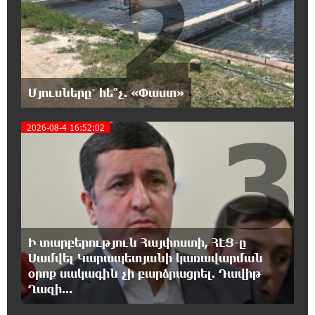
2
գյուղտեխնիկայից մինչև անվճար երթուղի. Անդրանիկ
Գևորգյան
18:25:05 7-08-2026
Թուրքական ապրանքանիշը դադարեցնում է
Մյուսները՝ հե՞չ. «Փաստ»
գործունեությունը Ռուսաստանում
3
2026-08-4 16:52:02
18:08:44 7-08-2026
Դանակահարություն՝ Մասիսի
գազալցակայաններից մեկի մոտ.
կասկածյալը ձերբակալվել է
17:58:24 7-08-2026
Դատական նիստից հետո Մայր Տաճարում
Ի տարբերություն Հայփոստի, ՀԷՑ-ը
Վեհափառ Հայրապետը աղոթք է հնչեցնում
Սամվել Կարապետյանի կառավարման
ժողովրդի հետ
օրոք սակագին չի բարձրացրել. Դավիթ
Ղազի...
17:31:07 7-08-2026
Վեհափառի հանդեպ տիտանական