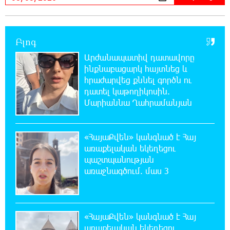
Կաթողիկոսի նկատմամբ իրականացվող
բռնադատավարությունը միահեծան
իշխանության հետևանք է. Հանրային Դաշինք
Բլոգ
Արժանապատիվ դատավորը
20:59:50 7-08-2026
ինքնաբացարկ հայտնեց և
Մեր երկրում իշխանության և ընդդիմության
հրաժարվեց քննել գործն ու
անվերջանալի պայքարում տուժում է միայն
դատել կաթողիկոսին.
ու միայն ՀՀ քաղաքացին. Աննա Կոստանյան
Մարիաննա Ղահրամանյան
20:49:35 7-08-2026
Փրկարարները հայտանաբերել են մոլորված
«ՀայաՔվեն» կանգնած է Հայ
զբոսաշրջիկներին
առաքելական եկեղեցու
պաշտպանության
20:39:24 7-08-2026
առաջնագծում. մաս 3
ԼՀԿ-ն պահանջում է դադարեցնել Գարեգին
Բ-ի և եպիսկոպոսների դեմ քրեական
հետապնդումը
«ՀայաՔվեն» կանգնած է Հայ
առաքելական եկեղեցու
20:30:30 7-08-2026