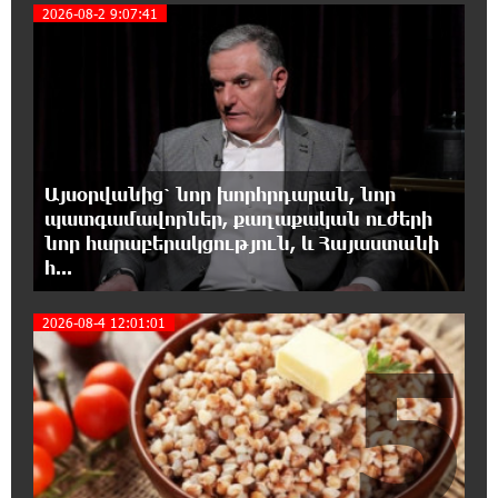
4
2026-08-2 9:07:41
ապօրինություն կա, անասելի ցավ եմ զգում.
Վարդևանյան
17:30:48 7-08-2026
Արժանապատիվ դատավորը ինքնաբացարկ
հայտնեց և հրաժարվեց քննել գործն ու
դատել կաթողիկոսին. Մարիաննա Ղահրամանյան
Այսօրվանից՝ նոր խորհրդարան, նոր
պատգամավորներ, քաղաքական ուժերի
17:07:39 7-08-2026
նոր հարաբերակցություն, և Հայաստանի
Նարեկ Կարապետյանը` Կաթողիկոսին
հ...
հեռացնել փորձելու մասին
2026-08-4 12:01:01
5
16:57:42 7-08-2026
«ՀայաՔվեն» կանգնած է Հայ առաքելական
եկեղեցու պաշտպանության առաջնագծում.
մաս 3
16:50:26 7-08-2026
Վարչապետ լինել, չի նշանակում ինչ ուզել