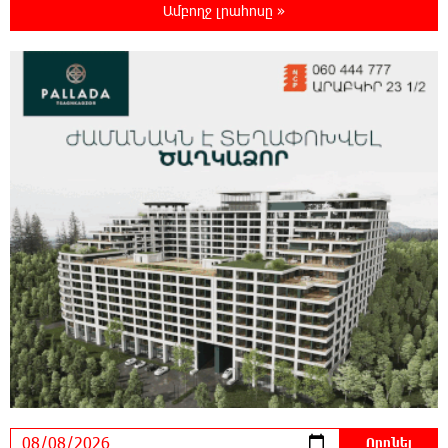
Ամբողջ լրահոսը »
21:45:44 7-08-2026
Երևանում և մարզերում էլեկտրաէներգիայի
ընդհատումներ կլինեն
21:26:16 7-08-2026
Ստեփանավանում ռուս կին է փորձել
ինքնասպան լինել
21:08:37 7-08-2026
ԵԱՏՄ֊ն չի ուզում, որ իր միջոցներով
զարգանա Հայաստանի տնտեսությունը ու
հետո գնա ԵՄ. Արշակ Կարապետյան
21:07:27 7-08-2026
ԱՄՆ վերաքննիչ դատարանը արգելափակել
է Թրամփի 400 միլիոն դոլար արժողությամբ
Սպիտակ տան պարահանդեսային դահլիճի նախագիծը
21:03:44 7-08-2026