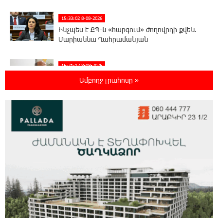
15:33:02 8-08-2026
Ինչպես է ՔՊ-ն «հարգում» ժողովրդի քվեն.
Մարիաննա Ղահրամանյան
15:21:17 8-08-2026
Ընդդիմությունը պետք է օր առաջ
Ամբողջ լրահոսը »
համախմբվի այս ծանր իրավիճակից դուրս
գալու համար. Արմեն Մանվելյան
15:07:43 8-08-2026
Դուք ու ձեր անտաղանդ շոուները ոչ ավելին
են, քան անհաջող ու չստացված դերասանի
թատրոն. Աննա Կոստանյան
14:58:53 8-08-2026
Միայն հանրային մեծ աջակցության
պարագայում ընդդիմությունը կկարողանա
օրակարգ թելադրել. Արեգ Սավգուլյան