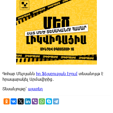
Գոհար Մելոյանն
իր ֆեյսբուքյան էջում
տեսանոյւթ է
հրապարակել Արմավիրից․
Տեսանյութը՝
այստեղ