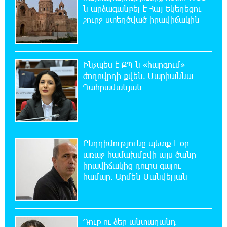
դադարեցնի Հայ Առաքելական Եկեղեցու նկատմամբ
ն արձագանքել է Հայ Եկեղեցու
քաղաքական հետապնդումները և ճնշումները
շուրջ ստեղծված իրավիճակին
11:47:14 8-08-2026
Բանկային գաղտնիքի ապօրինի արտահոսք,
մերժված վարույթներ և լռող բանկեր.
Ինչպես է ՔՊ-ն «հարգում»
ահազանգում է գործարարը
ժողովրդի քվեն. Մարիաննա
Ղահրամանյան
11:26:57 8-08-2026
Ավետիք Չալաբյանն օրինակելի հայ է և չի
վախենում իշխանությունների
ապօրինություններից. Լարիսա Ալավերդյան
Ընդդիմությունը պետք է օր
առաջ համախմբվի այս ծանր
10:11:47 8-08-2026
իրավիճակից դուրս գալու
Մեր ուժը մեր աշխատակիցներն են. ԶՊՄԿ
համար. Արմեն Մանվելյան
10:02:07 8-08-2026
«Պատմական հիշողությունը չի կարելի
Դուք ու ձեր անտաղանդ
քաղաքականություն դարձնել». Կարպիս