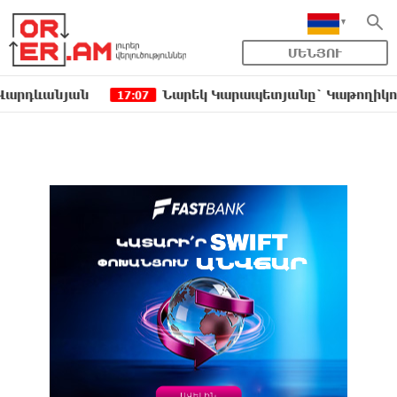
ՄԵՆՅՈՒ
նյան
Նարեկ Կարապետյանը` Կաթողիկոսին հեռա
17:07