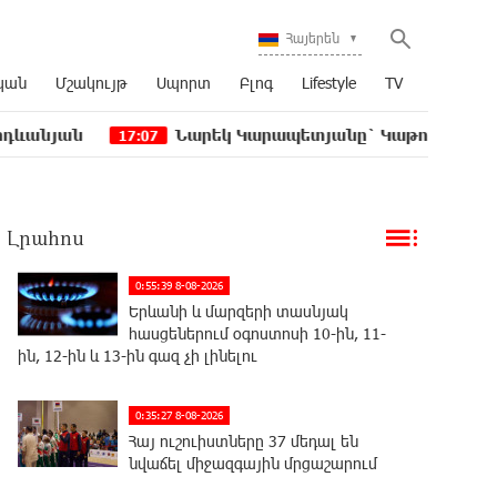
Հայերեն
կան
Մշակույթ
Սպորտ
Բլոգ
Lifestyle
TV
Նարեկ Կարապետյանը` Կաթողիկոսին հեռացնել փո
17:07
Լրահոս
0:55:39 8-08-2026
Երևանի և մարզերի տասնյակ
հասցեներում օգոստոսի 10-ին, 11-
ին, 12-ին և 13-ին գազ չի լինելու
0:35:27 8-08-2026
Հայ ուշուիստները 37 մեդալ են
նվաճել միջազգային մրցաշարում