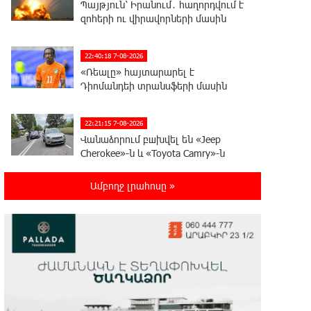
Պայթյուն՝ Իրանում․ հաղորդվում է
զոհերի ու վիրավորների մասին
22:40:18 7-08-2026
«Ռեալը» հայտարարել է
Դիոմանդեի տրանսֆերի մասին
22:21:15 7-08-2026
Վանաձորում բшխվել են «Jeep
Cherokee»-ն և «Toyota Camry»-ն
Ամբողջ լրահոսը »
22:03:58 7-08-2026
Մասկը մերժել է Կիևի խնդրանքը՝
օգտագործել Starlink-ը
Ռուսաստանի դեմ հարվшծները կառավարելու
համար
21:45:44 7-08-2026
Երևանում և մարզերում