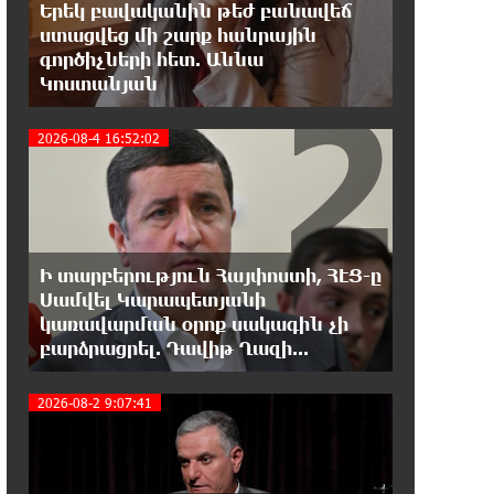
Օգոստոսի 7-ը ասորի ժողովրդի
Երեկ բավականին թեժ բանավեճ
ցեղասպանության հիշատակի օրն
ստացվեց մի շարք հանրային
է․ Ուժեղ Հայաստան
գործիչների հետ. Աննա
2
Կոստանյան
18:41:31 7-08-2026
Հայաստանը ապրում է իր
2026-08-4 16:52:02
գոյության ամենախայտառակ
ժամանակաշրջանը․ Գառնիկ Դավթյան
18:37:08 7-08-2026
Այսօր ամոթի օր է, այսօր
Ի տարբերություն Հայփոստի, ՀԷՑ-ը
Էջմիածնում դատում են Ամենայն
Սամվել Կարապետյանի
Հայոց Կաթողիկոսին. Մարիաննա Ղահրամանյան
3
կառավարման օրոք սակագին չի
բարձրացրել. Դավիթ Ղազի...
18:32:23 7-08-2026
«հակասաֆարովյան»
2026-08-2 9:07:41
օրենսդրական նախաձեռնության
վերաբերյալ հիմանվորումներ․ Շիրազ Մանուկյան
18:26:59 7-08-2026