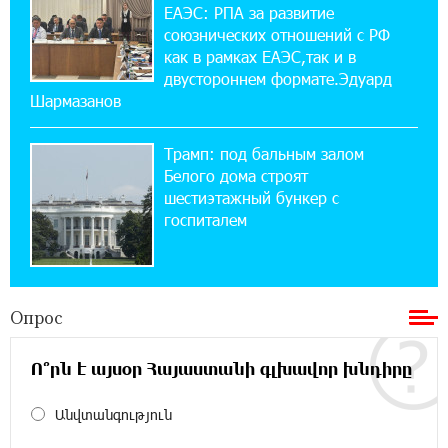
ЕАЭС: РПА за развитие
союзнических отношений с РФ
12:17:04 23-07-2026
как в рамках ЕАЭС,так и в
Против кого вооружается Азербайджан?
Аршак Карапетян
двустороннем формате.Эдуард
Шармазанов
12:04:45 23-07-2026
Трамп: под бальным залом
При поддержке Ucom в спортивной школе
Вайка установлена солнечная
Белого дома строят
электростанция мощностью 15 кВт
шестиэтажный бункер с
госпиталем
20:50:22 22-07-2026
Новые финансовые навыки на «Давидбекских
играх»: Idram&IDBank
Опрос
11:25:48 21-07-2026
Ո՞րն է այսօր Հայաստանի գլխավոր խնդիրը
Кругом война. А вас вводят в заблуждение.
Аршак Карапетян
Անվտանգություն
16:32:52 20-07-2026