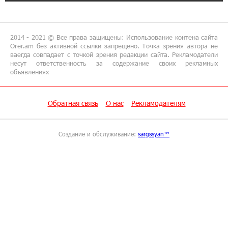
Трамп: США больше не намерены вести
торговлю с Испанией
2014 - 2021 © Все права защищены: Использование контена сайта
13:37:14 8-07-2026
Orer.am без активной ссылки запрещено. Точка зрения автора не
ваегда совпадает с точкой зрения редакции сайта. Рекламодатели
Артем Оганов получил международную
несут ответственность за содержание своих рекламных
госпремию Китая в области науки и техники
объявлениях
— лично от Си Цзиньпиня
Обратная связь
О нас
Рекламодателям
12:44:34 8-07-2026
При поддержке Юнибанка состоялся
выпускной вечер Политехнического
Создание и обслуживание:
sargssyan™
университета
11:49:39 8-07-2026
«Арарат‑Армения» начала квалификацию
Лиги чемпионов с победы над «Ригой»
11:21:50 8-07-2026
Пакистанский самолет пропал с радаров над