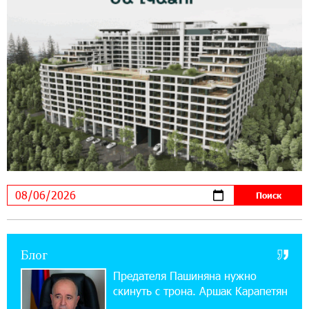
11:03:52 31-07-2026
Если Израиль использует тему Геноцида
армян против Эрдогана, то что для него
значит сам Геноцид?
17:16:14 30-07-2026
ВТБ (Армения): вклад «Стабильный» — до
10% годовых и оформление в мобильном
приложении
17:03:49 30-07-2026
Платформа Rate.Trading на Seaside Startup
Summit: IDBank представил инновационное
решение
Блог
14:44:13 29-07-2026
Состоялось открытие Khachaturian Rooftop
Предателя Пашиняна нужно
при поддержке IDBank
скинуть с трона. Аршак Карапетян