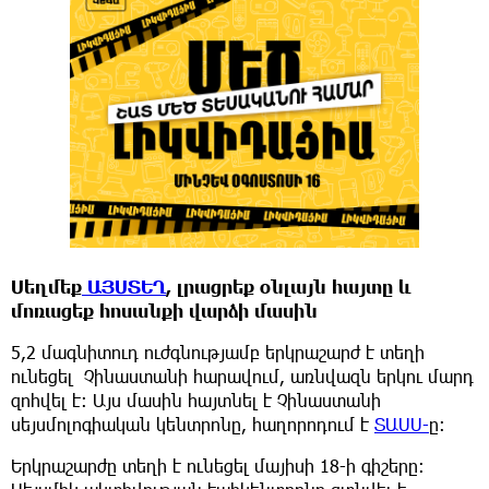
Սեղմեք
ԱՅՍՏԵՂ
, լրացրեք օնլայն հայտը և
մոռացեք հոսանքի վարձի մասին
5,2 մագնիտուդ ուժգնությամբ երկրաշարժ է տեղի
ունեցել Չինաստանի հարավում, առնվազն երկու մարդ
զոհվել է։ Այս մասին հայտնել է Չինաստանի
սեյսմոլոգիական կենտրոնը, հաղորոդում է
ՏԱՍՍ-
ը:
Երկրաշարժը տեղի է ունեցել մայիսի 18-ի գիշերը։