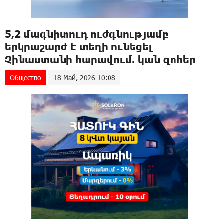
5,2 մագնիտուդ nւժգնությամբ
երկրաշարժ է տեղի ունեցել
Չինաստանի հարավում. կան զnhեր
Общество
18 Май, 2026 10:08