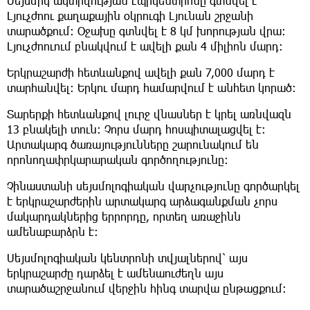
Սեյսմիկ ակտիվության էպիկենտրոնը գտնվել է
Լյուչժոու քաղաքային օկրուգի Լյունան շրջանի
տարածքում։ Օջախը գտնվել է 8 կմ խորության վրա։
Լյուչժոուում բնակվում է ավելի քան 4 միլիոն մարդ։
Երկրաշարժի հետևանքով ավելի քան 7,000 մարդ է
տարհանվել։ Երկու մարդ համարվում է անհետ կորած։
Տարերքի հետևանքով լուրջ վնասներ է կրել առնվազն
13 բնակելի տուն։ Չորս մարդ հոսպիտալացվել է։
Արտակարգ ծառայությունները շարունակում են
որոնողափրկարարական գործողությունը։
Չինաստանի սեյսմոլոգիական վարչությունը գործարկել
է երկրաշարժերին արտակարգ արձագանքման չորս
մակարդակներից երրորդը, որտեղ առաջինն
ամենաբարձրն է։
Սեյսմոլոգիական կենտրոնի տվյալներով՝ այս
երկրաշարժը դարձել է ամենաուժեղն այս
տարածաշրջանում վերջին հինգ տարվա ընթացքում։