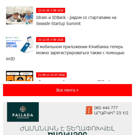
22:41:05 3-08-2026
Idram и IDBank - рядом со стартапами на
Seaside Startup Summit
10:12:55 3-08-2026
В мобильном приложении Юнибанка теперь
можно зарегистрироваться также с помощью
imID
21:09:13 31-07-2026
«Бесплатные бонусы в играх»: IDBank
предупреждает о кибератаках на школьников
Вся лента »
11:21:15 31-07-2026
ЕАЭС со временем будет расширяться. Когда-
нибудь это поймёт и рядовой армянин, но
будет уже поздно