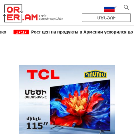
ՄԵՆՅՈՒ
Рост цен на продукты в Армении ускорился до 8,6%: 
7:27