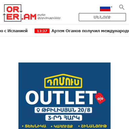
ՄԵՆՅՈՒ
анией
Артем Оганов получил международную госпр
13:37