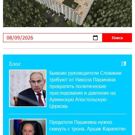
Idram и IDBank - рядом со стартапами на
Seaside Startup Summit
10:12:55 3-08-2026
В мобильном приложении Юнибанка теперь
можно зарегистрироваться также с помощью
imID
Блог
21:09:13 31-07-2026
«Бесплатные бонусы в играх»: IDBank
Бывшие руководители Словакии
предупреждает о кибератаках на школьников
требуют от Никола Пашиняна
прекратить политические
11:21:15 31-07-2026
преследования и давление на
ЕАЭС со временем будет расширяться. Когда-
Армянскую Апостольскую
нибудь это поймёт и рядовой армянин, но
Церковь
будет уже поздно
Предателя Пашиняна нужно
11:03:52 31-07-2026
скинуть с трона. Аршак Карапетян
Если Израиль использует тему Геноцида