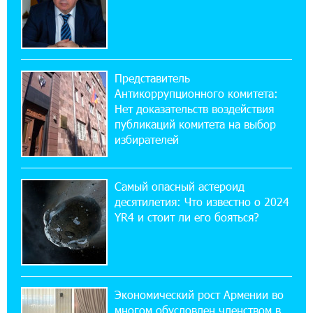
армян против Эрдогана, то что для него
значит сам Геноцид?
17:16:14 30-07-2026
Представитель
ВТБ (Армения): вклад «Стабильный» — до
Антикоррупционного комитета:
10% годовых и оформление в мобильном
приложении
Нет доказательств воздействия
публикаций комитета на выбор
избирателей
17:03:49 30-07-2026
Платформа Rate.Trading на Seaside Startup
Summit: IDBank представил инновационное
Самый опасный астероид
решение
десятилетия: Что известно о 2024
YR4 и стоит ли его бояться?
14:44:13 29-07-2026
Состоялось открытие Khachaturian Rooftop
при поддержке IDBank
Экономический рост Армении во
18:38:18 28-07-2026
многом обусловлен членством в
Пашинян ты упустил свой шанс уйти