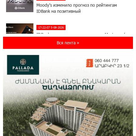
Moody’s изменило прогноз по рейтингам
IDBank на позитивный
17:22:07 5-08-2026
IDBank представляет новую карту Mastercard
World с преимуществами для путешествий и
Вся лента »
специальной акцией
14:56:06 5-08-2026
Ucom и FPWC обеспечат круглосуточный
мониторинг дикой природы в Гнишике с
помощью солнечной энергии
14:56:01 5-08-2026
Ucom и FPWC обеспечат круглосуточный
мониторинг дикой природы в Гнишике с
помощью солнечной энергии
22:41:05 3-08-2026