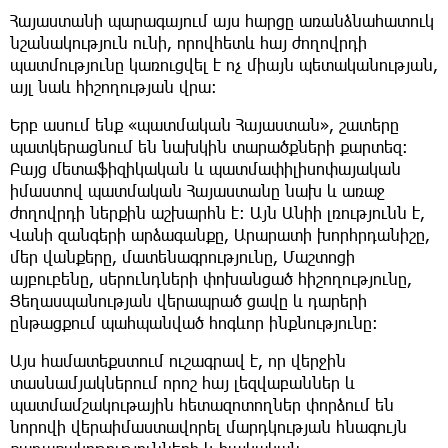
Հայաստանի պարագայում այս հարցը առանձնահատուկ
նշանակություն ունի, որովհետև հայ ժողովրդի
պատմությունը կառուցվել է ոչ միայն պետականության,
այլ նաև հիշողության վրա։
Երբ ասում ենք «պատմական Հայաստան», շատերը
պատկերացնում են նախկին տարածքների քարտեզ։
Բայց մետաֆիզիկական և պատմափիլիսոփայական
իմաստով պատմական Հայաստանը նախ և առաջ
ժողովրդի ներքին աշխարհն է։ Այն Անիի լռությունն է,
Վանի զանգերի արձագանքը, Արարատի խորհրդանիշը,
մեր վանքերը, մատենագրությունը, Մաշտոցի
այբուբենը, սերունդների փոխանցած հիշողությունը,
Ցեղասպանության վերապրած ցավը և դարերի
ընթացքում պահպանված հոգևոր ինքնությունը։
Այս համատեքստում ուշագրավ է, որ վերջին
տասնամյակներում որոշ հայ լեզվաբաններ և
պատմամշակութային հետազոտողներ փորձում են
նորովի վերաիմաստավորել մարդկության հնագույն