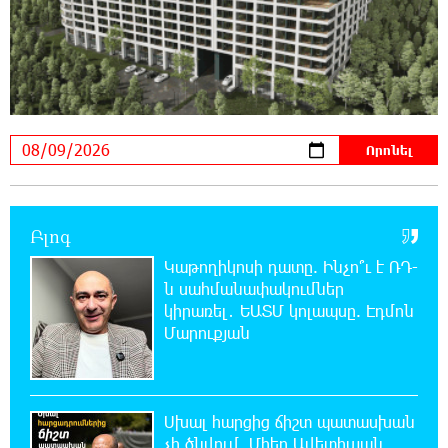
Ողբերգական դեպք՝ Երևանում․ Կիևյան
կամրջի տակ հայտնաբերվել է տղամարդու
մարմին
22:43:21 8-08-2026
Ադրբեջանի Սարով գյուղում տանը 18-ամյա
աղջկա դի է հայտնաբերվել
22:25:11 8-08-2026
Բլոգ
Հայհիդրոմետի տնօրենը գրել է
Կաթողիկոսի դատը. Ինչո՞ւ է ՌԴ-
ն սահմանափակումներ
22:07:09 8-08-2026
կիրառել․ ԵԱՏՄ կոլապսը. Էդմոն
Արտակարգ դեպք՝ Երևանում․ կոտրել են
Մարուքյան
«Հույս բոլոր մարդկանց» հիմնադրամի
շենքի պատուհաններն ու դռները
Սխալ հարցից ճիշտ պատասխան
21:48:41 8-08-2026
Ալիևն ու Թրամփը հեռախոսազրույց են
չի ծնվում. Մհեր Ավետիսյան