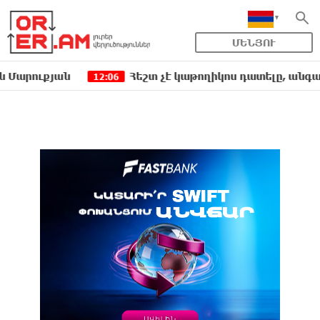
ՄԵՆՅՈՒ
ն
Հեշտ չէ կաթողիկոս դատելը, անգամ դատավորն
12:06