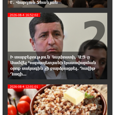
է․ Վարդան Ջհանյան
հանրապետության պայմանները
2
2026-08-4 16:52:02
18:21:30 8-08-2026
Երևանում անցկացվել է հաշմանդամություն
ունեցող անձանց միջազգային մարզական
փառատոն
18:02:58 8-08-2026
Դմիտրի Մեդվեդև. Արևմուտքի
Ի տարբերություն Հայփոստի, ՀԷՑ-ը
քաղաքականությունը Հայաստանի
նկատմամբ կրկնում է վրացական սցենարը
Սամվել Կարապետյանի կառավարման
օրոք սակագին չի բարձրացրել. Դավիթ
Ղազի...
17:36:59 8-08-2026
Ադրբեջանցիների բնակեցումը
2026-08-4 12:01:01
Հայաստանում լուրջ վտանգներ է
3
պարունակում. Ավետիք Չալաբյան
17:28:45 8-08-2026
«Հայաքվե»-ի հայտարարությունից հետո