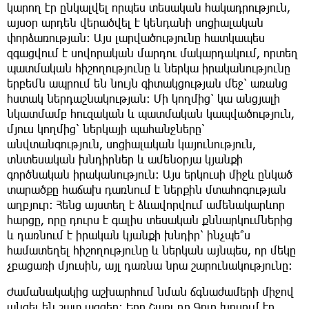
կարող էր ընկալվել որպես տեսական հակադրություն,
այսօր արդեն վերածվել է կենդանի սոցիալական
փորձառության։ Այս լարվածությունը հատկապես
զգացվում է սովորական մարդու մակարդակում, որտեղ
պատմական հիշողությունը և ներկա իրականությունը
երբեմն ապրում են նույն գիտակցության մեջ՝ առանց
հստակ ներդաշնակության։ Մի կողմից՝ կա անցյալի
նկատմամբ հուզական և պատմական կապվածություն,
մյուս կողմից՝ ներկայի պահանջները՝
անվտանգություն, սոցիալական կայունություն,
տնտեսական խնդիրներ և ամենօրյա կյանքի
գործնական իրականություն։ Այս երկուսի միջև ընկած
տարածքը հաճախ դառնում է ներքին մտահոգության
աղբյուր։ Հենց այստեղ է ձևավորվում ամենակարևոր
հարցը, որը դուրս է գալիս տեսական քննարկումներից
և դառնում է իրական կյանքի խնդիր՝ ինչպե՞ս
համատեղել հիշողությունը և ներկան այնպես, որ մեկը
չբացառի մյուսին, այլ դառնա նրա շարունակությունը։
Ժամանակակից աշխարհում նման ճգնաժամերի միջով
անցել են շատ ազգեր։ Երբ Շառլ դը Գոլը խոսում էր