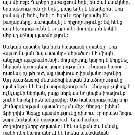
այս միտքը։ Դարերի ընթացքում եղել են ժամանակներ,
երբ պետություն չի եղել, բայց եղել է Եկեղեցին։ Երբ
բանակ չի եղել, եղել է լեզուն։ Երբ կորսվել են
քաղաքները, պահպանվել է հիշողությունը։ Եվ հենց
այդ հիշողությունն է թույլ տվել ժողովրդին կրկին
վերադառնալ պատմություն։
Սակայն այստեղ կա նաև հակառակ վտանգը։ Երբ
«պատմական Հայաստանը» վերածվում է միայն
անցյալի պաշտամունքի, ժողովուրդը կարող է կորցնել
ներկան կառուցելու կարողությունը։ Անցյալը կարող է
դառնալ ոչ թե ուժ, այլ փախուստ իրականությունից։
Այդ պատճառով մետաֆիզիկական մտածողությունը
պահանջում է հավասարակշռություն։ Անցյալը չպետք է
ոչնչացնի ներկան, բայց ներկան նույնպես իրավունք
չունի կտրել իրեն անցյալից։ Այս հակադրությունը նոր
չէ մարդկության պատմության մեջ։ Գեորգ Վիլհելմ
Ֆրիդրիխ Հեգելը պատմությունը դիտում էր որպես Հոգու
շարունակական զարգացում։ Նրա համար
ժողովուրդները գոյատևում են այնքան ժամանակ,
քանի դեռ կարողանում են իրենց պատմական