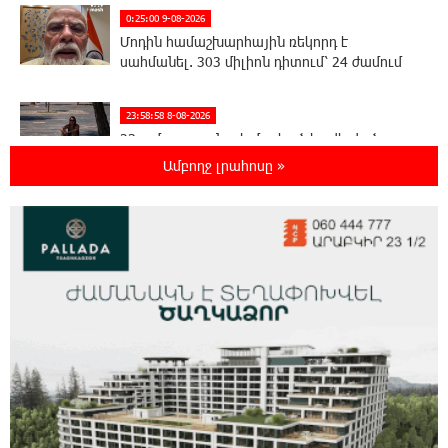
0:25:00 9-08-2026
Մոդին համաշխարհային ռեկորդ է
սահմանել. 303 միլիոն դիտում՝ 24 ժամում
23:58:58 8-08-2026
23-ամյա ուսանողի մշակած հավելվածը
հարավկորեական App Store-ում շրջանցել է
Ամբողջ լրահոսը »
նույնիսկ Google Maps-ը
23:39:22 8-08-2026
Ռուսաստանի տարածքում ոչնչացվել է
ուկրաինական 360 անօդաչու թռչող սարք
23:20:45 8-08-2026
Օգոստոսի 10-ին, 11-ին, 12-ին, 13-ին, 14-ին,
17-ին, 18-ին և 20-ին հարյուրավոր
հասցեներում լույս չի լինելու
23:01:57 8-08-2026