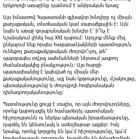
երկրորդի առաջինը դառնում է անիրական երազ։
Այս իմաստով Հայաստանի գլխավոր խնդիրը ոչ միայն
քաղաքական, տնտեսական կամ տարածքային է։ Այն
նախ և առաջ գոյաբանական խնդիր է՝ ի՞նչ է
նշանակում լինել հայ XXI դարում։ Արդյոք մենք մեզ
ընկալում ենք որպես հազարամյակների պատմություն
ունեցող քաղաքակրթական ժողովո՞ւրդ, թե՞
պարզապես տվյալ սահմանների ներսում ապրող
ժամանակակից բնակչություն։ Այս հարցի
պատասխանից է կախված ոչ միայն մեր
քաղաքականությունը, այլ նաև կրթությունը, մշակույթը,
պետականությունը և ժողովրդի հոգեբանական
դիմադրողականությունը։
Պատմությունը ցույց է տալիս, որ այն ժողովուրդները,
որոնք կարողացել են համատեղել պատմական
հիշողությունն ու ներկա պետական իրատեսությունը,
դարձել են կենսունակ և ստեղծարար ազգեր։ Իսկ
նրանք, որոնք կորցրել են կա՛մ հիշողությունը, կա՛մ
իրականության զգացումը, հայտնվել են ճգնաժամերի