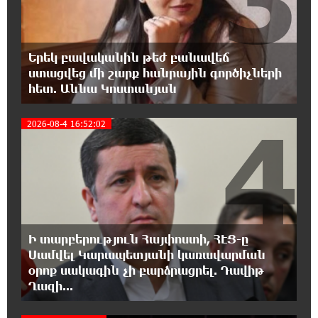
ողորմածությանը, պայքարիր մինչև վերջ.
Ավետիք Չալաբյանի ուղերձը կալանավայրից
Երեկ բավականին թեժ բանավեճ
11:48:55 6-08-2026
ստացվեց մի շարք հանրային գործիչների
«Չեմ վերադառնալու փաստաբանական
հետ. Աննա Կոստանյան
գործունեությանը»․ Արամ Վարդևանյան
4
2026-08-4 16:52:02
11:43:15 6-08-2026
Հայաստանը կարիք ունի Ավետիք
Չալաբյանի նման խելացի, աշխատասեր և
զարգացած մարդու. Արմեն Մանվելյան
11:39:05 6-08-2026
Հիմա. Նարեկ Կարապետյանի ճեպազրույցը
Ի տարբերություն Հայփոստի, ՀԷՑ-ը
Սամվել Կարապետյանի կառավարման
օրոք սակագին չի բարձրացրել. Դավիթ
11:34:10 6-08-2026
Ղազի...
ՊԱՏՄՈՒԹՅԱՆ ԱՅՍ ՕՐԸ (6 օգոստոսի).
Ազդարարվել է Հյուսիս-Հարավ