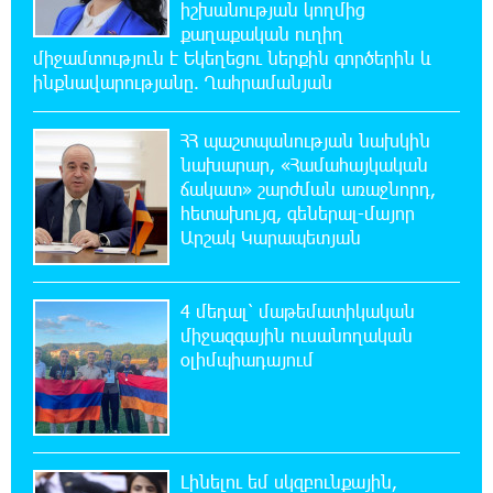
իշխանության կողմից
16:44:56 6-08-2026
քաղաքական ուղիղ
Վաղը մենք ԱԺ չենք գալու. Նարեկ
միջամտություն է Եկեղեցու ներքին գործերին և
Կարապետյան
ինքնավարությանը. Ղահրամանյան
16:15:33 6-08-2026
ՀՀ պաշտպանության նախկին
ՈւՂԻՂ. Նարեկ Կարապետյանը հանդես է
նախարար, «Համահայկական
գալիս հայտարարությամբ
ճակատ» շարժման առաջնորդ,
հետախույզ, գեներալ-մայոր
Արշակ Կարապետյան
16:09:42 6-08-2026
Moody’s-ը IDBank-ի վարկանիշային
հեռանկարը փոխել է դրականի
4 մեդալ՝ մաթեմատիկական
միջազգային ուսանողական
15:24:13 6-08-2026
օլիմպիադայում
Վեհափառի անձնագրի մեջ գրված է՝
Գարեգին Բ․ նույնիսկ քննիչներն ու
դատախազներն են այդպես դիմում նրան՝ իրենց հավատից
ելնելով․ տեսանյութ
Լինելու եմ սկզբունքային,