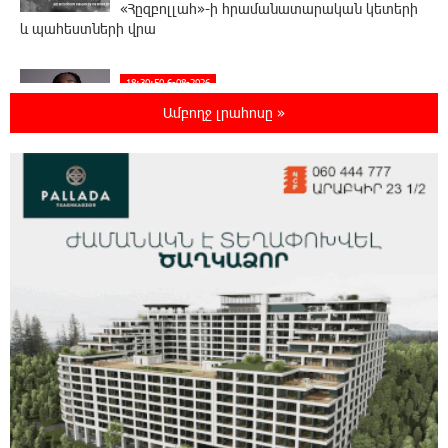
«Հըզբոլլահ»-ի հրամանատարական կետերի
և պահեստների վրա
18:30:50 6-08-2026
«Ռեալ Մադրիդ»-ն ու «ՌԲ Լայպցիգը»
Ամբողջ լրահոսը »
համաձայնության են եկել Յան Դիոմանդեի
տրանսֆերի վերաբերյալ
18:19:28 6-08-2026
Այսօրվա կառավարությունը ուսանողներին
առաջարկում է պահանջարկ չունեցող
մասնագիտություններ. Ատոմ Մխիթարյան
18:03:08 6-08-2026
Հայրենիքը փոքրանում է մեր աչքերի առաջ․
ազգային ողբերգություն է․ Ավետիք
Չալաբյան
17:35:34 6-08-2026