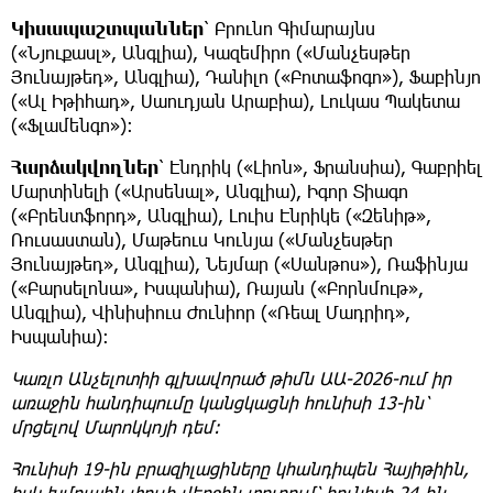
Կիսապաշտպաններ
՝ Բրունո Գիմարայնս
(«Նյուքասլ», Անգլիա), Կազեմիրո («Մանչեսթեր
Յունայթեդ», Անգլիա), Դանիլո («Բոտաֆոգո»), Ֆաբինյո
(«Ալ Իթիհադ», Սաուդյան Արաբիա), Լուկաս Պակետա
(«Ֆլամենգո»):
Հարձակվողներ
՝ Էնդրիկ («Լիոն», Ֆրանսիա), Գաբրիել
Մարտինելի («Արսենալ», Անգլիա), Իգոր Տիագո
(«Բրենտֆորդ», Անգլիա), Լուիս Էնրիկե («Զենիթ»,
Ռուսաստան), Մաթեուս Կունյա («Մանչեսթեր
Յունայթեդ», Անգլիա), Նեյմար («Սանթոս»), Ռաֆինյա
(«Բարսելոնա», Իսպանիա), Ռայան («Բորնմութ»,
Անգլիա), Վինիսիուս Ժունիոր («Ռեալ Մադրիդ»,
Իսպանիա):
Կառլո Անչելոտիի գլխավորած թիմն ԱԱ-2026-ում իր
առաջին հանդիպումը կանցկացնի հունիսի 13-ին՝
մրցելով Մարոկկոյի դեմ։
Հունիսի 19-ին բրազիլացիները կհանդիպեն Հայիթիին,
իսկ խմբային փուլի վերջին տուրում՝ հունիսի 24-ին,