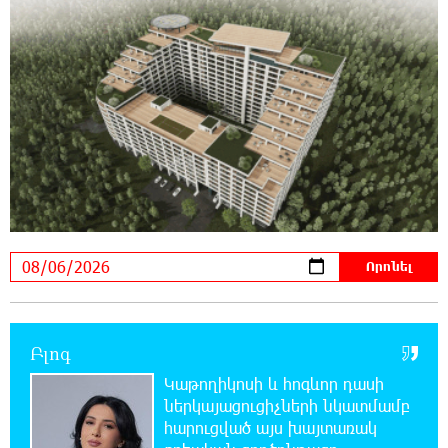
12:14:06 6-08-2026
Ամեն ընտրություններից հետո իշխանական
պատգամավորների թիվը փոքրանում է,
գնալով ավելի է փոքրանալու. Նարեկ Կարապետյան
12:04:12 6-08-2026
Սամվել Կարապետյանի տեսլականը
համոզեց ինձ վերադառնալ
քաղաքականություն․ Արամ Վարդևանյան
12:01:33 6-08-2026
Մեդիչիների հետքը նաև գինեգործության
մեջ. «Փաստ»
Բլոգ
11:53:22 6-08-2026
Կաթողիկոսի և հոգևոր դասի
Մի´ հանձնվիր թուրքական
ներկայացուցիչների նկատմամբ
ողորմածությանը, պայքարիր մինչև վերջ.
հարուցված այս խայտառակ
Ավետիք Չալաբյանի ուղերձը կալանավայրից