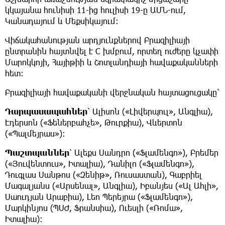
կկայանա հունիսի 11-ից հուլիսի 19-ը ԱՄՆ-ում,
Կանադայում և Մեքսիկայում։
Վիճակահանության արդյունքներով Բրազիլիայի
ընտրանին հայտնվել է C խմբում, որտեղ ուժերը կչափի
Մարոկկոյի, Հայիթիի և Շոտլանդիայի հավաքականների
հետ։
​Բրազիլիայի հավաքականի վերջնական հայտացուցակը՝
Դարպասապահներ
՝ Ալիսոն («Լիվերպուլ», Անգլիա),
Էդերսոն («Ֆեներբահչե», Թուրքիա), Վևերտոն
(«Պալմեյրաս»):
Պաշտպաններ
՝ Ալեքս Սանդրո («Ֆլամենգո»), Բրեմեր
(«Յուվենտուս», Իտալիա), Դանիլո («Ֆլամենգո»),
Դուգլաս Սանթոս («Զենիթ», Ռուսաստան), Գաբրիել
Մագալյանս («Արսենալ», Անգլիա), Իբանյես («Ալ Ահլի»,
Սաուդյան Արաբիա), Լեո Պերեյրա («Ֆլամենգո»),
Մարկինյոս (ՊՍԺ, Ֆրանսիա), Ուեսլի («Ռոմա»,
Իտալիա):