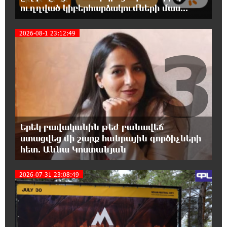
հետաքրքրու՞մ. «Փաստ»
ուղղված կիբերհարձակումների մաս...
2026-08-1 23:12:49
6:32:20 6-08-2026
3
Նոր պարտքեր են ներգրավում ճեղքերը
փակելու համար. «Փաստ»
6:01:15 6-08-2026
Անհավասարակշռության և նոր
կախվածության վտանգները. «Փաստ»
Երեկ բավականին թեժ բանավեճ
0:57:28 6-08-2026
ստացվեց մի շարք հանրային գործիչների
Ես հավատում եմ, որ «Արարարտ-
հետ. Աննա Կոստանյան
Արմենիան» ունակ է անցնել որակավորման
վերջին փուլ. Բերեզովսկի
2026-07-31 23:08:49
4
0:39:46 6-08-2026
Գերմանիայում ահաբեկչության գործով
քննություն է սկսվել Լայպցիգի
օդանավակայանում պայթուցիկով անօդաչու սարք