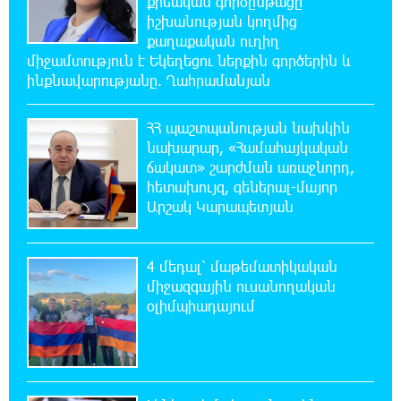
քրեական գործընթացը
իշխանության կողմից
11:48:55 6-08-2026
քաղաքական ուղիղ
«Չեմ վերադառնալու փաստաբանական
միջամտություն է Եկեղեցու ներքին գործերին և
գործունեությանը»․ Արամ Վարդևանյան
ինքնավարությանը. Ղահրամանյան
11:43:15 6-08-2026
ՀՀ պաշտպանության նախկին
Հայաստանը կարիք ունի Ավետիք
նախարար, «Համահայկական
Չալաբյանի նման խելացի, աշխատասեր և
ճակատ» շարժման առաջնորդ,
զարգացած մարդու. Արմեն Մանվելյան
հետախույզ, գեներալ-մայոր
Արշակ Կարապետյան
11:39:05 6-08-2026
Հիմա. Նարեկ Կարապետյանի ճեպազրույցը
4 մեդալ՝ մաթեմատիկական
միջազգային ուսանողական
օլիմպիադայում
11:34:10 6-08-2026
ՊԱՏՄՈՒԹՅԱՆ ԱՅՍ ՕՐԸ (6 օգոստոսի).
Ազդարարվել է Հյուսիս-Հարավ
ավտոմայրուղու շինարարության մեկնարկը. «Փաստ»