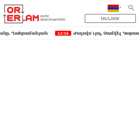
ՄԵՆՅՈՒ
ահրամանյան
Ժողովո՛ւրդ, Սամվել Կարապետյանի,
12:16