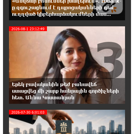
«Անվճար բոնուսներ խաղերում». IDBank-
ը զգուշացնում է դպրոցականների դեմ
18:27:27 5-08-2026
ուղղված կիբերհարձակումների մաս...
Սիրո, ազատության ու պարտքի մասին՝
գրականությամբ, փիլիսոփայությամբ ու
2026-08-1 23:12:49
քաղաքականությամբ. Մենուա Սողոմոնյան
3
18:21:07 5-08-2026
Հանձնվել թուրքական ողորմածությա՞նը,
թե՞ պայքարել մինչև վերջ. ընտրի´ր
պայքարը. Ավետիք Չալաբյանի ուղերձը կալանավայրից
18:16:33 5-08-2026
Երեկ բավականին թեժ բանավեճ
Ազգային ժողովը լեգիտիմ չէ, քանի որ
ստացվեց մի շարք հանրային գործիչների
իշխանությունը կեղծել է ընտրությունները.
հետ. Աննա Կոստանյան
Ցոլակ Ակոպյան
2026-07-30 6:01:03
18:11:05 5-08-2026
Մեր երկրում իշխանության և ընդդիմության
անվերջանալի պայքարի մեջ տուժում է