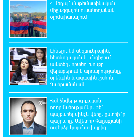
4 մեդալ՝ մաթեմատիկական
միջազգային ուսանողական
22:17:04 5-08-2026
օլիմպիադայում
Կեղծ էջով քաղաքացիներին առաջարկվում
է մասնակցել խաղարկության․ զգուշացում
21:59:34 5-08-2026
Հարավային Լիբանանում պայթյունի
Լինելու եմ սկզբունքային,
հետևանքով զոհվել է առնվազն երկու
հետևողական և անզիջում
իսրայելցի զինծառայող
այնտեղ, որտեղ խոսքը
վերաբերում է արդարությանը,
21:39:45 5-08-2026
օրենքին և ազգային շահին.
Բախվել են «Jeep»-ն ու «Ford»-ը. կա 4
Ղահրամանյան
վիրավոր
Հանձնվել թուրքական
21:30:30 5-08-2026
ողորմածությա՞նը, թե՞
Խոշոր հրդեհ՝ Գավառի Արծվաքար
պայքարել մինչև վերջ. ընտրի´ր
թաղամասի փայտի արտադրամասում.
պայքարը. Ավետիք Չալաբյանի
վերջինն ամբողջությամբ վերածվել է մոխրի
ուղերձը կալանավայրից