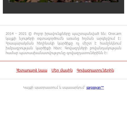
ռազմավարական համագործակցությունը՝
նոր հաճախորդակենտրոն լուծումների զարգացման
նպատակով
16:34:21 5-08-2026
2014 - 2021 © Բոլոր իրավունքները պաշտպանված են: Orer.am
Լինելու եմ սկզբունքային, հետևողական և
կայքի նյութերի օգտագործումն առանց հղման արգելվում է:
անզիջում այնտեղ, որտեղ խոսքը
Հրապարակման հեղինակի կարծիքը ոչ միշտ է համընկնում
վերաբերում է արդարությանը, օրենքին և ազգային շահին.
խմբագրության կարծիքի հետ: Գովազդների բովանդակության
Ղահրամանյան
համար պատասխանատվությունը գովազդատուներինն է:
16:29:13 5-08-2026
Հետադարձ կապ
Մեր մասին
Գովազդատուներին
Ռուսաստանը պետք է վճարի իր
պատճառած ավերածnւթյnւնների համար.
Ուրսուլա ֆոն դեր Լայեն
Կայքի պատրաստում և սպասարկում՝
sargssyan™
15:21:53 5-08-2026
Առաջին ելույթս Ազգային ժողովում․
Մամիկոն Ասլանյան
14:45:28 5-08-2026