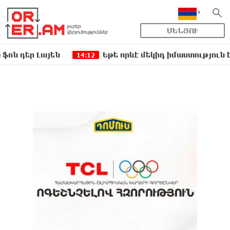
ՄԵՆՅՈՒ
 Լայեն
Եթե որևէ մեկիդ իմաստություն է պակասո
14:12