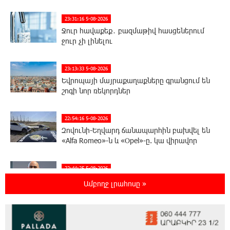
23:31:16 5-08-2026
Ջուր հավաքեք․ բազմաթիվ հասցեներում
ջուր չի լինելու
23:13:33 5-08-2026
Եվրոպայի մայրաքաղաքները գրանցում են
շոգի նոր ռեկորդներ
22:54:16 5-08-2026
Զովունի-Եղվարդ ճանապարհին բախվել են
«Alfa Romeo»-ն և «Opel»-ը. կա վիրավոր
22:44:25 5-08-2026
Անունս տալուց առաջ գոնե լվացվեք․ Էդմոն
Ամբողջ լրահոսը »
Մարուքյան
22:40:10 5-08-2026
Այսօր մենք ունենք մի իրավիճակ, երբ որ