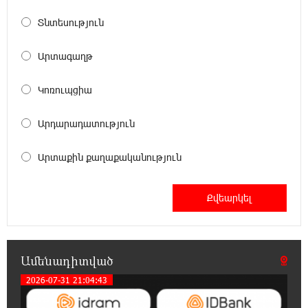
Տնտեսություն
20:44:49 6-08-2026
ՆԳՆ-ն՝ աղբակույտի տակ մնացած
Արտագաղթ
քաղաքացու մահվան մասին
Կոռուպցիա
20:42:28 6-08-2026
«Համահայկական ճակատ» շարժումը
Արդարադատություն
զորակցություն է հայտնում Ամենայն Հայոց
Կաթողիկոսին
Արտաքին քաղաքականություն
20:26:38 6-08-2026
Ավտովթար՝ Կոտայքի մարզում. Զովունի-
Եղվարդ ճանապարհին բախվել են «Alfa
Romeo»-ն և «Opel»-ը. կա վիրավոր
Ամենադիտված
20:08:02 6-08-2026
Արժևորվում է Շիրակի երգիծական
2026-07-31 21:04:43
բանահյուսությունը