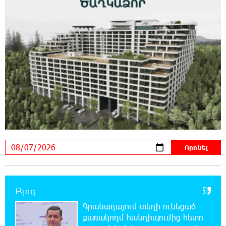
Օգոստոսի 7-ին, 10-ին, 11-ին, 12-ին և 13-ին
գազ չի լինելու․ հասցեներ
0:30:31 7-08-2026
Հնդկաստանի հյուսիս-արևելքում տեղի
ունեցած ջրհեղեղների հետևանքով զոհերի
թիվը հասել է 97-ի
0:10:04 7-08-2026
Օգոստոսի 7-ին ժամանակավորապես
կդադարեցվի մի շարք հասցեների
էլեկտրամատակարարում
23:50:00 6-08-2026
Վինիսիուսը նոր պայմանագիր է կնքել
«Ռեալի» հետ․ պաշտոնական
Բլոգ
Գրանադայում տեղի ունեցած
23:32:35 6-08-2026
քառակողմ հանդիպումից հետո
Սպասվում է քամու ուժգնացում, ամպրոպ․