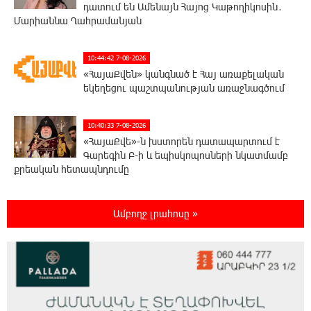
դատում են Ամենայն Հայոց Կաթողիկոսին․
Մարիաննա Ղահրամանյան
10:44:42 7-08-2026
«ՀայաՔվեն» կանգնած է Հայ առաքելական
եկեղեցու պաշտպանության առաջնագծում
10:40:33 7-08-2026
«ՀայաՔվե»-ն խստորեն դատապարտում է
Գարեգին Բ-ի և եպիսկոպոսների նկատմամբ
քրեական հետապնդումը
9:30:39 7-08-2026
Ամբողջ լրահոսը »
Այսօր «Համահայկական ճակատ»
կուսակցության ղեկավար, ՀՀ Զինված
ուժերի պահեստազորի փոխգնդապետ, հետախուզական
զորքերի սպա Արսեն Վարդանյանի ծննդյան տարեդարձն է
0:50:31 7-08-2026