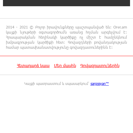
Կարապետյան
16:15:33 6-08-2026
ՈւՂԻՂ. Նարեկ Կարապետյանը հանդես է
2014 - 2021 © Բոլոր իրավունքները պաշտպանված են: Orer.am
գալիս հայտարարությամբ
կայքի նյութերի օգտագործումն առանց հղման արգելվում է:
Հրապարակման հեղինակի կարծիքը ոչ միշտ է համընկնում
խմբագրության կարծիքի հետ: Գովազդների բովանդակության
համար պատասխանատվությունը գովազդատուներինն է:
16:09:42 6-08-2026
Moody’s-ը IDBank-ի վարկանիշային
հեռանկարը փոխել է դրականի
Հետադարձ կապ
Մեր մասին
Գովազդատուներին
15:24:13 6-08-2026
Վեհափառի անձնագրի մեջ գրված է՝
Կայքի պատրաստում և սպասարկում՝
sargssyan™
Գարեգին Բ․ նույնիսկ քննիչներն ու
դատախազներն են այդպես դիմում նրան՝ իրենց հավատից
ելնելով․ տեսանյութ
15:09:27 6-08-2026
Ռեբուսը լուծելու համար, ասեք թե ինչպե՞ս
ՀՀ 29.800 քկմ տարածքը կրճատվեց.