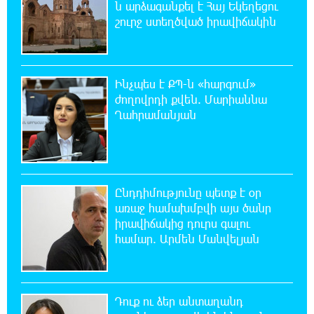
ն արձագանքել է Հայ Եկեղեցու
15:07:43 8-08-2026
շուրջ ստեղծված իրավիճակին
Դուք ու ձեր անտաղանդ շոուները ոչ ավելին
են, քան անհաջող ու չստացված դերասանի
թատրոն. Աննա Կոստանյան
Ինչպես է ՔՊ-ն «հարգում»
14:58:53 8-08-2026
ժողովրդի քվեն. Մարիաննա
Միայն հանրային մեծ աջակցության
Ղահրամանյան
պարագայում ընդդիմությունը կկարողանա
օրակարգ թելադրել. Արեգ Սավգուլյան
14:44:51 8-08-2026
«ՀայաՔվեի» տարածքային գրասենյակները
Ընդդիմությունը պետք է օր
շարունակում են կահավորվել Ավետիք
առաջ համախմբվի այս ծանր
Չալաբյանի ազատ արձակումը պահանջող պաստառներով
իրավիճակից դուրս գալու
համար. Արմեն Մանվելյան
13:16:00 8-08-2026
Երկուսը մեկում. Բրիտանացի ֆերմերները
համատեղում են արևային վահանակները
ոչխարների հետ մեկ դաշտում, և դա աշխատում է
Դուք ու ձեր անտաղանդ