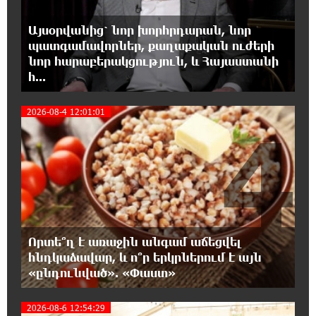
22:59:55 7-08-2026
Պայթյուն՝ Իրանում․ հաղորդվում է զոհերի
Այսօրվանից՝ նոր խորհրդարան, նոր
ու վիրավորների մասին
պատգամավորներ, քաղաքական ուժերի
նոր հարաբերակցություն, և Հայաստանի
22:40:18 7-08-2026
հ...
«Ռեալը» հայտարարել է Դիոմանդեի
տրանսֆերի մասին
2026-08-4 12:01:01
4
22:21:15 7-08-2026
Վանաձորում բшխվել են «Jeep Cherokee»-ն և
«Toyota Camry»-ն
22:03:58 7-08-2026
Մասկը մերժել է Կիևի խնդրանքը՝
օգտագործել Starlink-ը Ռուսաստանի դեմ
Որտե՞ղ է առաջին անգամ աճեցվել
հարվшծները կառավարելու համար
հնդկաձավար, և ո՞ր երկրներում է այն
«ընդունված». «Փաստ»
21:45:44 7-08-2026
Երևանում և մարզերում էլեկտրաէներգիայի
2026-08-6 12:54:29