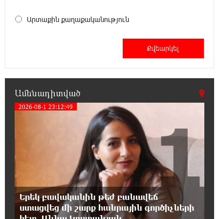
ապօրինություններից. Լարիսա Ալավերդյան
Արտաքին քաղաքականություն
10:11:47 8-08-2026
Մեր ուժը մեր աշխատակիցներն են. ԶՊՄԿ
10:02:07 8-08-2026
«Պատմական հիշողությունը չի կարելի
Ամենադիտված
քաղաքականություն դարձնել». Կարպիս
2026-08-1 23:12:49
Փաշոյան
1
0:55:39 8-08-2026
Երևանի և մարզերի տասնյակ հասցեներում
օգոստոսի 10-ին, 11-ին, 12-ին և 13-ին գազ
չի լինելու
0:35:27 8-08-2026
Երեկ բավականին թեժ բանավեճ
Հայ ուշուիստները 37 մեդալ են նվաճել
ստացվեց մի շարք հանրային գործիչների
միջազգային մրցաշարում
հետ. Աննա Կոստանյան