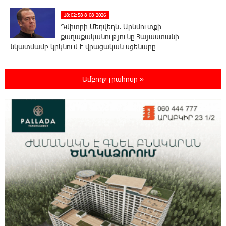
18:02:58 8-08-2026
Դմիտրի Մեդվեդև. Արևմուտքի
քաղաքականությունը Հայաստանի
նկատմամբ կրկնում է վրացական սցենարը
17:36:59 8-08-2026
Ամբողջ լրահոսը »
Ադրբեջանցիների բնակեցումը
Հայաստանում լուրջ վտանգներ է
պարունակում. Ավետիք Չալաբյան
17:28:45 8-08-2026
«Հայաքվե»-ի հայտարարությունից հետո
WCC-ն արձագանքել է Հայ Եկեղեցու շուրջ
ստեղծված իրավիճակին
16:58:38 8-08-2026
«Շտապ հաստատեք քարտի տվյալները»․
IDBank-ը զգուշացնում է հյուրանոցների
ամրագրման հետ կապված զեղծարարությունների մասին