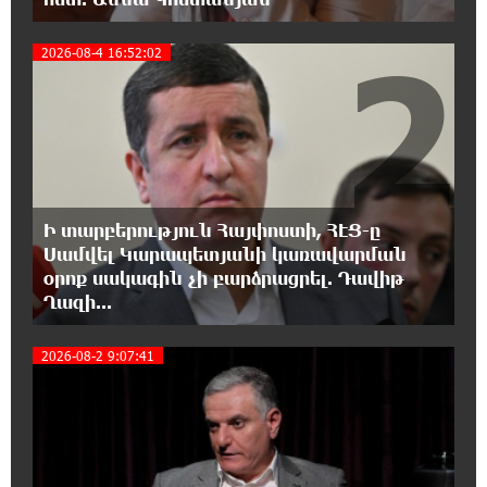
2
0:17:18 8-08-2026
2026-08-4 16:52:02
ԱՄՆ Սենատը մեծամասնությամբ ընդունել է
Ռուսաստանի և Իրանի դեմ
պատժամիջոցների ընդլայնման օրինագիծը
0:00:14 8-08-2026
Երգչուհի Բեյոնսեն ​​4 դատական հայց է
ներկայացրել Թուրքիայում
Ի տարբերություն Հայփոստի, ՀԷՑ-ը
Սամվել Կարապետյանի կառավարման
օրոք սակագին չի բարձրացրել. Դավիթ
23:41:24 7-08-2026
Ղազի...
Երևանյան լճում իրականացվել են մաքրման
աշխատանքներ
3
2026-08-2 9:07:41
23:22:54 7-08-2026
Իտալական Սիցիլիա կղզում ժայթքել է
Էտնա հրաբուխը