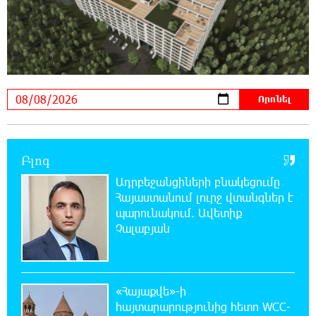
16:29:54 8-08-2026
Մհեր Անանյանն ընդգրկվել է Յունիբանկի
Վարչության կազմում
16:05:54 8-08-2026
«Սմայլ Սվիթ»-ի զարգացման ճանապարհը
Կոնվերս Բանկի գործընկերությամբ
Բլոգ
15:33:02 8-08-2026
Ադրբեջանցիների բնակեցումը
Ինչպես է ՔՊ-ն «հարգում» ժողովրդի քվեն.
Հայաստանում լուրջ վտանգներ է
Մարիաննա Ղահրամանյան
պարունակում. Ավետիք
Չալաբյան
15:21:17 8-08-2026
Ընդդիմությունը պետք է օր առաջ
համախմբվի այս ծանր իրավիճակից դուրս
գալու համար. Արմեն Մանվելյան
«Հայաքվե»-ի
հայտարարությունից հետո WCC-