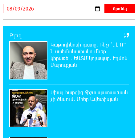
Ադրբեջանի Սարով գյուղում տանը 18-ամյա
աղջկա դի է հայտնաբերվել
22:25:11 8-08-2026
Բլոգ
Հայհիդրոմետի տնօրենը գրել է
Կաթողիկոսի դատը. Ինչո՞ւ է ՌԴ-
ն սահմանափակումներ
22:07:09 8-08-2026
կիրառել․ ԵԱՏՄ կոլապսը. Էդմոն
Արտակարգ դեպք՝ Երևանում․ կոտրել են
Մարուքյան
«Հույս բոլոր մարդկանց» հիմնադրամի
շենքի պատուհաններն ու դռները
Սխալ հարցից ճիշտ պատասխան
21:48:41 8-08-2026
Ալիևն ու Թրամփը հեռախոսազրույց են
չի ծնվում. Մհեր Ավետիսյան
ունեցել
21:29:45 8-08-2026
«Ինտեր»-ը հաղթեց «Յուվենտուս»-ին