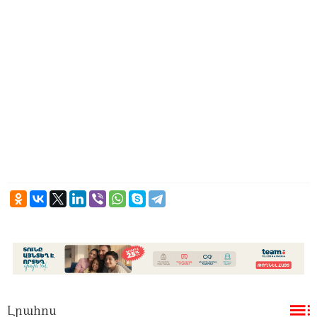
Լրահոս