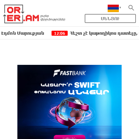
ՄԵՆՅՈՒ
Մարուքյան
Հեշտ չէ կաթողիկոս դատելը, անգամ 
12:06