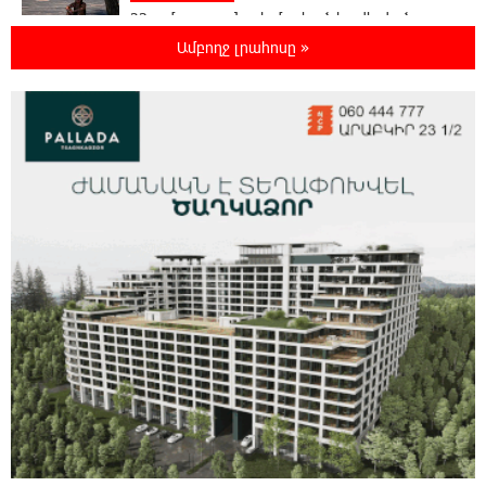
23-ամյա ուսանողի մշակած հավելվածը
հարավկորեական App Store-ում շրջանցել է
Ամբողջ լրահոսը »
նույնիսկ Google Maps-ը
23:39:22 8-08-2026
Ռուսաստանի տարածքում ոչնչացվել է
ուկրաինական 360 անօդաչու թռչող սարք
23:20:45 8-08-2026
Օգոստոսի 10-ին, 11-ին, 12-ին, 13-ին, 14-ին,
17-ին, 18-ին և 20-ին հարյուրավոր
հասցեներում լույս չի լինելու
23:01:57 8-08-2026
Ողբերգական դեպք՝ Երևանում․ Կիևյան
կամրջի տակ հայտնաբերվել է տղամարդու
մարմին
22:43:21 8-08-2026