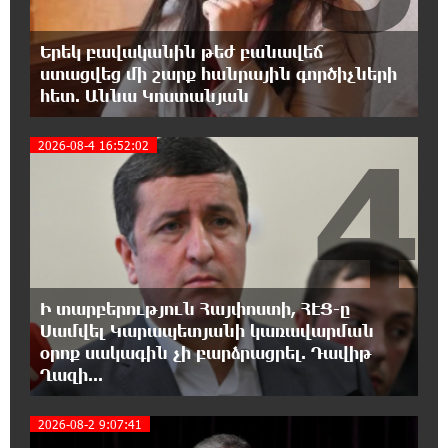
15:09:27 6-08-2026
Երեկ բավականին թեժ բանավեճ
Ռեբուսը լուծելու համար, ասեք թե ինչպե՞ս
ստացվեց մի շարք հանրային գործիչների
ՀՀ 29.800 քկմ տարածքը կրճատվեց.
հետ. Աննա Կոստանյան
Վարդևանյանը՝ Հովհաննիսյանին
4
2026-08-4 16:52:02
15:00:46 6-08-2026
Ֆասթ Բանկը Սևան Ստարտափ Սամմիթին
ներկայացրել է իր պրոդուկտներն ու
քարտային առաջարկները
14:40:31 6-08-2026
Ընդդիմությունը պետք է իր շուրջը
Ի տարբերություն Հայփոստի, ՀԷՑ-ը
համախմբի արտախորհրդարանական բոլոր
Սամվել Կարապետյանի կառավարման
ուժերին. Արեգ Սավգուլյան
օրոք սակագին չի բարձրացրել. Դավիթ
Ղազի...
14:34:52 6-08-2026
Կաթողիկոսի և հոգևոր դասի
2026-08-2 9:07:41
ներկայացուցիչների նկատմամբ
հարուցված այս խայտառակ քրեական գործընթացը