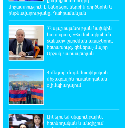
քաղաքական ուղիղ
20:08:02 6-08-2026
միջամտություն է Եկեղեցու ներքին գործերին և
Արժևորվում է Շիրակի երգիծական
ինքնավարությանը. Ղահրամանյան
բանահյուսությունը
ՀՀ պաշտպանության նախկին
19:42:39 6-08-2026
նախարար, «Համահայկական
Վրաստանում պետական ​​պաշտոնյային
ճակատ» շարժման առաջնորդ,
կաշառելու փորձի համար քաղաքացի է
հետախույզ, գեներալ-մայոր
ձերբակալվել
Արշակ Կարապետյան
19:25:15 6-08-2026
ՌԴ-ն պատրաստ է շարունակել Հայաստանի
4 մեդալ՝ մաթեմատիկական
երկաթուղիների կոնցեսիոն կառավարումը.
միջազգային ուսանողական
Օվերչուկ
օլիմպիադայում
19:07:40 6-08-2026
Հայաստանի բնակչության թիվը շուրջ 7
հազարով ավելացել է
Լինելու եմ սկզբունքային,
հետևողական և անզիջում
18:49:45 6-08-2026