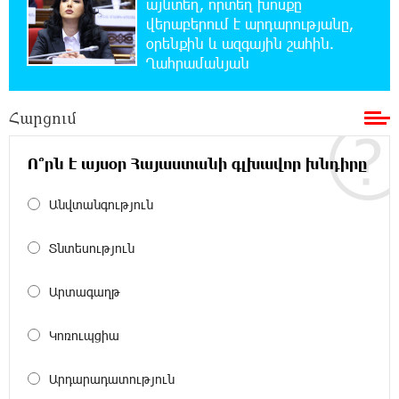
այնտեղ, որտեղ խոսքը
Իսրայելի ՊԲ-ն հարձակվել է Լիբանանում
վերաբերում է արդարությանը,
«Հըզբոլլահ»-ի հրամանատարական կետերի
օրենքին և ազգային շահին.
և պահեստների վրա
Ղահրամանյան
18:30:50 6-08-2026
Հարցում
«Ռեալ Մադրիդ»-ն ու «ՌԲ Լայպցիգը»
համաձայնության են եկել Յան Դիոմանդեի
տրանսֆերի վերաբերյալ
Ո՞րն է այսօր Հայաստանի գլխավոր խնդիրը
18:19:28 6-08-2026
Անվտանգություն
Այսօրվա կառավարությունը ուսանողներին
առաջարկում է պահանջարկ չունեցող
Տնտեսություն
մասնագիտություններ. Ատոմ Մխիթարյան
Արտագաղթ
18:03:08 6-08-2026
Հայրենիքը փոքրանում է մեր աչքերի առաջ․
Կոռուպցիա
ազգային ողբերգություն է․ Ավետիք
Չալաբյան
Արդարադատություն