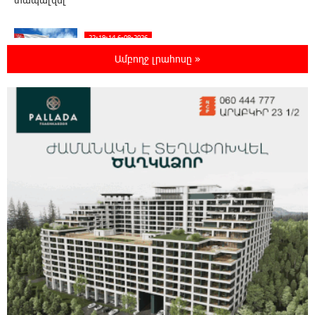
22:19:14 6-08-2026
Իրանը և Օմանը պլանավորում են փոխել
Ամբողջ լրահոսը »
Հորմուզի նեղուցի նավագնացության
կառուցվածքը
22:00:57 6-08-2026
8-ամյա Մոնթե Մուրադյանն ու Սյունե
Քոսակյանը հաղթահարել են Արարատի
գագաթը
21:41:25 6-08-2026
Վթար Լոռու մարզում․ փրկարարները
վարորդին դուրս են բերել արգելափակումից
21:23:57 6-08-2026
Երևանում երթուղիների փոփոխություն
կլինի