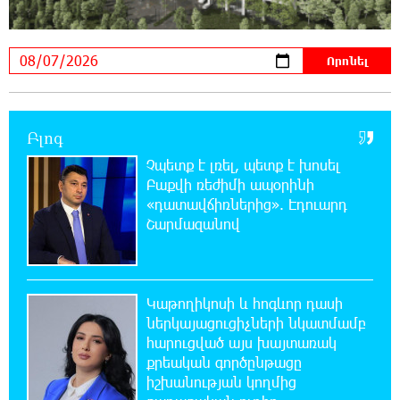
21:10:46 6-08-2026
Օգոստոսի 7-ին՝ Գարեգին Բ Ամենայն Հայոց
Կաթողիկոսի դատական նիստը
20:44:49 6-08-2026
Բլոգ
ՆԳՆ-ն՝ աղբակույտի տակ մնացած
քաղաքացու մահվան մասին
Չպետք է լռել, պետք է խոսել
Բաքվի ռեժիմի ապօրինի
«դատավճիռներից». Էդուարդ
20:42:28 6-08-2026
Շարմազանով
«Համահայկական ճակատ» շարժումը
զորակցություն է հայտնում Ամենայն Հայոց
Կաթողիկոսին
Կաթողիկոսի և հոգևոր դասի
20:26:38 6-08-2026
ներկայացուցիչների նկատմամբ
Ավտովթար՝ Կոտայքի մարզում. Զովունի-
հարուցված այս խայտառակ
Եղվարդ ճանապարհին բախվել են «Alfa
քրեական գործընթացը
Romeo»-ն և «Opel»-ը. կա վիրավոր
իշխանության կողմից