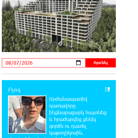
դատավարությանը մասնակցելու համար
14:48:31 7-08-2026
Տիկի՜ն Ղազարյան, ցույց տվե՜ք
այն էջը, որտեղ գրված է Ուժեղ
Հայաստանի անունը, չեք կարող, որովհետև նման
էջ այդ զեկույցում գոյություն չունի.
Ղահրամանյանը՝ Ղազարյանի հայտարարության
մասին
14:40:34 7-08-2026
Եթե հարց գոյություն չունի, ինչո՞ւ
մի դեպքում մերժում են, իսկ մյուս
Բլոգ
դեպքում՝ համաձայնում․ Էդմոն Մարուքյան
Արժանապատիվ
դատավորը
14:34:48 7-08-2026
ինքնաբացարկ հայտնեց
Այսօր ամոթի օր է, այսօր
և հրաժարվեց քննել
Էջմիածնում դատում են Ամենայն
գործն ու դատել
Հայոց Կաթողիկոսին
կաթողիկոսին.