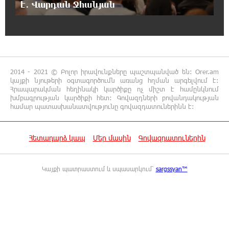
է․ Վարդան Ջհանյան
23:41:24 7-08-2026
Երևանյան լճում իրականացվել են մաքրման
աշխատանքներ
23:22:54 7-08-2026
2014 - 2021 © Բոլոր իրավունքները պաշտպանված են: Orer.am
կայքի նյութերի օգտագործումն առանց հղման արգելվում է:
Իտալական Սիցիլիա կղզում ժայթքել է
Հրապարակման հեղինակի կարծիքը ոչ միշտ է համընկնում
Էտնա հրաբուխը
խմբագրության կարծիքի հետ: Գովազդների բովանդակության
համար պատասխանատվությունը գովազդատուներինն է:
22:59:55 7-08-2026
Պայթյուն՝ Իրանում․ հաղորդվում է զոհերի
Հետադարձ կապ
Մեր մասին
Գովազդատուներին
ու վիրավորների մասին
Կայքի պատրաստում և սպասարկում՝
sargssyan™
22:40:18 7-08-2026
«Ռեալը» հայտարարել է Դիոմանդեի
տրանսֆերի մասին
22:21:15 7-08-2026