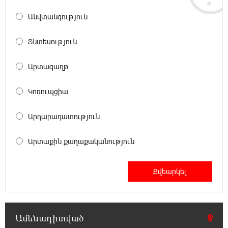
15:33:02 8-08-2026
Անվտանգություն
Ինչպես է ՔՊ-ն «հարգում» ժողովրդի քվեն.
Մարիաննա Ղահրամանյան
Տնտեսություն
15:21:17 8-08-2026
Արտագաղթ
Ընդդիմությունը պետք է օր առաջ
համախմբվի այս ծանր իրավիճակից դուրս
Կոռուպցիա
գալու համար. Արմեն Մանվելյան
Արդարադատություն
15:07:43 8-08-2026
Դուք ու ձեր անտաղանդ շոուները ոչ ավելին
Արտաքին քաղաքականություն
են, քան անհաջող ու չստացված դերասանի
թատրոն. Աննա Կոստանյան
14:58:53 8-08-2026
Միայն հանրային մեծ աջակցության
պարագայում ընդդիմությունը կկարողանա
օրակարգ թելադրել. Արեգ Սավգուլյան
Ամենադիտված