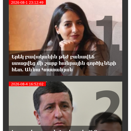
2026-08-1 23:12:49
1
14:44:51 8-08-2026
«ՀայաՔվեի» տարածքային գրասենյակները
շարունակում են կահավորվել Ավետիք
Չալաբյանի ազատ արձակումը պահանջող պաստառներով
13:16:00 8-08-2026
Երկուսը մեկում. Բրիտանացի ֆերմերները
համատեղում են արևային վահանակները
Երեկ բավականին թեժ բանավեճ
ոչխարների հետ մեկ դաշտում, և դա աշխատում է
ստացվեց մի շարք հանրային գործիչների
հետ. Աննա Կոստանյան
12:27:29 8-08-2026
2
Սաուդյան Արաբիան, Թուրքիան և
2026-08-4 16:52:02
Պակիստանը համատեղ պաշտպանության
մասին համաձայնագիր են կնքել. Արտակ Զաքարյան
12:05:38 8-08-2026
Սլովակիայի նախկին ղեկավարները
պահանջում են, որ Նիկոլ Փաշինյանը
դադարեցնի Հայ Առաքելական Եկեղեցու նկատմամբ