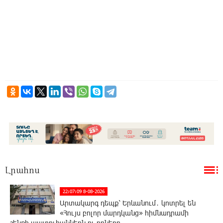
Լրահոս
22:07:09 8-08-2026
Արտակարգ դեպք՝ Երևանում․ կոտրել են
«Հույս բոլոր մարդկանց» հիմնադրամի
շենքի պատուհաններն ու դռները