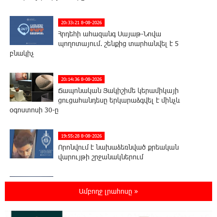
20:33:21 8-08-2026
Հրդեհի ահազանգ Սայաթ-Նովա
պողոտայում. շենքից տարհանվել է 5
բնակիչ
20:14:36 8-08-2026
Ճապոնական Յակիշիմե կերամիկայի
ցուցահանդեսը երկարաձգվել է մինչև
օգոստոսի 30-ը
19:55:28 8-08-2026
Որոնվում է նախաձեռնված քրեական
վարույթի շրջանակներում
19:37:10 8-08-2026
Ամբողջ լրահոսը »
Փաշինյանն ու Թրամփը հեռախոսազրույց
են ունեցել