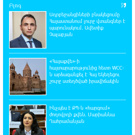
Բլոգ
18:40:08 8-08-2026
Ադրբեջանցիների բնակեցումը
Իրանը պատրաստ է բացել Հորմուզի
Հայաստանում լուրջ վտանգներ է
նեղուցը, եթե ԱՄՆ-ն ընդունի
հանրապետության պայմանները
պարունակում. Ավետիք
Չալաբյան
18:21:30 8-08-2026
Երևանում անցկացվել է հաշմանդամություն
ունեցող անձանց միջազգային մարզական
«Հայաքվե»-ի
փառատոն
հայտարարությունից հետո WCC-
ն արձագանքել է Հայ Եկեղեցու
18:02:58 8-08-2026
շուրջ ստեղծված իրավիճակին
Դմիտրի Մեդվեդև. Արևմուտքի
քաղաքականությունը Հայաստանի
նկատմամբ կրկնում է վրացական սցենարը
Ինչպես է ՔՊ-ն «հարգում»
ժողովրդի քվեն. Մարիաննա
17:36:59 8-08-2026
Ադրբեջանցիների բնակեցումը
Ղահրամանյան
Հայաստանում լուրջ վտանգներ է
պարունակում. Ավետիք Չալաբյան