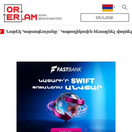
ՄԵՆՅՈՒ
 Կարապետյանը` Կաթողիկոսին հեռացնել փորձելու մասի