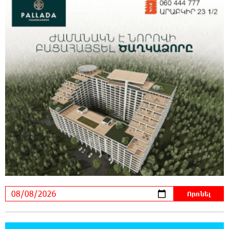
19:19:12 8-08-2026
Չհանե´ս խաչդ, Հայաստան աշխարհ․ Ուժեղ
Հայաստան
19:18:03 8-08-2026
Սիցիլիայի օդանավակայանը փակվել է
Էթնա հրաբխի ժայթքման պատճառով
19:16:13 8-08-2026
Հետվճարի փոխարեն՝ արժանապատիվ և
ֆիքսված թոշակ․ ինչու է գործող
համակարգը սոցիալական անարդարության խնդիր
ստեղծում. Հրայր Կամենդատյան
18:59:05 8-08-2026
Երևանի Կենտրոնում փոշու
պարունակությունը գրեթե ամբողջ շաբաթ
գերազանցել է թույլատրելի սահմանը