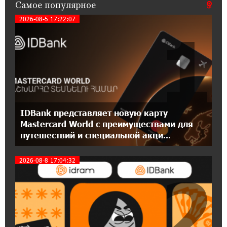
Самое популярное
При поддержке Ucom в спортивной школе
Вайка установлена солнечная
2026-08-5 17:22:07
1
электростанция мощностью 15 кВт
20:50:22 22-07-2026
Новые финансовые навыки на «Давидбекских
играх»: Idram&IDBank
11:25:48 21-07-2026
IDBank представляет новую карту
Кругом война. А вас вводят в заблуждение.
Аршак Карапетян
Mastercard World с преимуществами для
путешествий и специальной акци...
16:32:52 20-07-2026
2026-08-8 17:04:32
Центр продаж и обслуживания Ucom в
2
Егварде возобновил работу по новому адресу
— ул. Ереванян, 3/47
15:44:07 17-07-2026
До 25% idcoin-ов при покупке авиабилетов