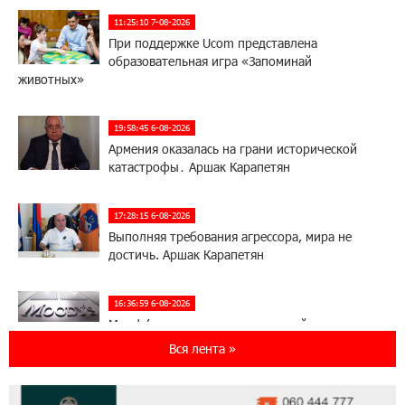
11:25:10 7-08-2026
При поддержке Ucom представлена
образовательная игра «Запоминай
животных»
19:58:45 6-08-2026
Армения оказалась на грани исторической
катастрофы․ Аршак Карапетян
17:28:15 6-08-2026
Выполняя требования агрессора, мира не
достичь. Аршак Карапетян
16:36:59 6-08-2026
Moody’s изменило прогноз по рейтингам
IDBank на позитивный
Вся лента »
17:22:07 5-08-2026