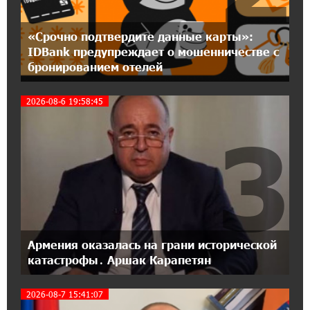
Flyone: Idram&IDBank
«Срочно подтвердите данные карты»:
11:30:15 17-07-2026
IDBank предупреждает о мошенничестве с
Ucom и Microsoft Innovation Center помогают
бронированием отелей
школьникам развивать навыки
кибербезопасности
2026-08-6 19:58:45
3
12:55:34 16-07-2026
При поддержке Ucom в Шенаване
установлена солнечная станция мощностью
10 кВт
20:31:19 14-07-2026
Юнибанк разыграет поездку в Италию среди
новых держателей карт Mastercard World
Армения оказалась на грани исторической
«Travel»
катастрофы․ Аршак Карапетян
16:43:19 14-07-2026
2026-08-7 15:41:07
Москва–Баку: есть разногласия, но связи