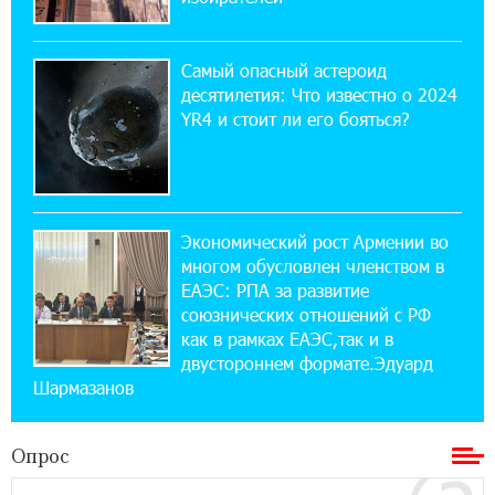
ВТБ (Армения): вклад «Стабильный» — до
10% годовых и оформление в мобильном
приложении
Самый опасный астероид
десятилетия: Что известно о 2024
17:03:49 30-07-2026
YR4 и стоит ли его бояться?
Платформа Rate.Trading на Seaside Startup
Summit: IDBank представил инновационное
решение
Экономический рост Армении во
14:44:13 29-07-2026
многом обусловлен членством в
Состоялось открытие Khachaturian Rooftop
при поддержке IDBank
ЕАЭС: РПА за развитие
союзнических отношений с РФ
как в рамках ЕАЭС,так и в
18:38:18 28-07-2026
двустороннем формате.Эдуард
Пашинян ты упустил свой шанс уйти
Шармазанов
спокойно. Аршак Карапетян
Опрос
12:04:53 28-07-2026
Обновленный Центр продаж и обслуживания