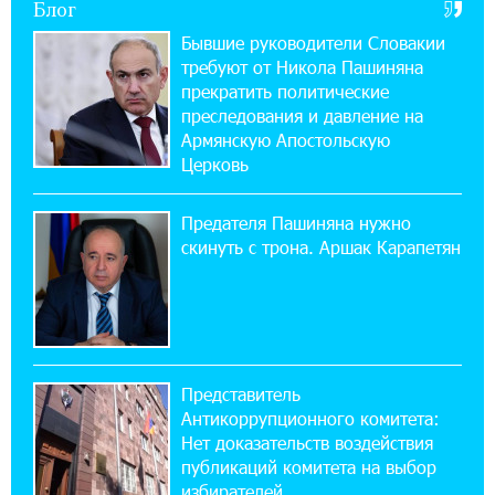
Блог
В мобильном приложении Юнибанка теперь
можно зарегистрироваться также с помощью
Бывшие руководители Словакии
imID
требуют от Никола Пашиняна
прекратить политические
21:09:13 31-07-2026
преследования и давление на
«Бесплатные бонусы в играх»: IDBank
Армянскую Апостольскую
предупреждает о кибератаках на школьников
Церковь
11:21:15 31-07-2026
Предателя Пашиняна нужно
ЕАЭС со временем будет расширяться. Когда-
скинуть с трона. Аршак Карапетян
нибудь это поймёт и рядовой армянин, но
будет уже поздно
11:03:52 31-07-2026
Если Израиль использует тему Геноцида
Представитель
армян против Эрдогана, то что для него
Антикоррупционного комитета:
значит сам Геноцид?
Нет доказательств воздействия
публикаций комитета на выбор
17:16:14 30-07-2026
избирателей