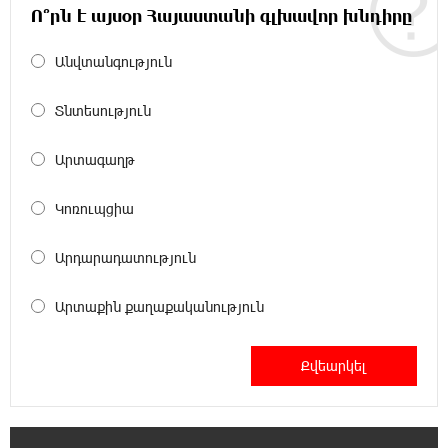
Ucom открылся по адресу ул. Шаумяна, 24/2
Ո՞րն է այսօր Հայաստանի գլխավոր խնդիրը
в Арарате
Անվտանգություն
22:28:49 27-07-2026
Никогда Нагорный Карабах не был в составе
Տնտեսություն
независимого Азербайджана. Аршак
Карапетян
Արտագաղթ
17:52:29 25-07-2026
Կոռուպցիա
Бывший премьер-министр Словакии
обратился к президенту страны с просьбой
Արդարադատություն
содействовать освобождению армянских заключенных,
осужденных в Азербайджане
Արտաքին քաղաքականություն
12:17:04 23-07-2026
Против кого вооружается Азербайджан?
Аршак Карапетян
12:04:45 23-07-2026