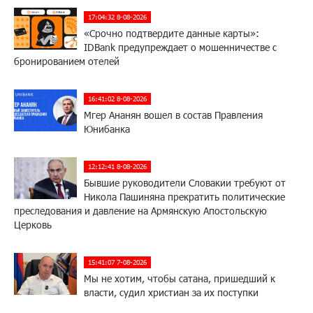
17:04:32 8-08-2026
«Срочно подтвердите данные карты»:
IDBank предупреждает о мошенничестве с
бронированием отелей
16:41:02 8-08-2026
Мгер Ананян вошел в состав Правления
Юнибанка
12:12:41 8-08-2026
Бывшие руководители Словакии требуют от
Никола Пашиняна прекратить политические
преследования и давление на Армянскую Апостольскую
Церковь
15:41:07 7-08-2026
Мы не хотим, чтобы сатана, пришедший к
власти, судил христиан за их поступки