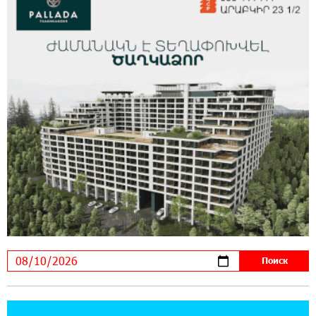
IDBank представляет новую карту Mastercard
World с преимуществами для путешествий и
специальной акцией
14:56:06 5-08-2026
Ucom и FPWC обеспечат круглосуточный
мониторинг дикой природы в Гнишике с
помощью солнечной энергии
14:56:01 5-08-2026
Ucom и FPWC обеспечат круглосуточный
мониторинг дикой природы в Гнишике с
помощью солнечной энергии
22:41:05 3-08-2026
Idram и IDBank - рядом со стартапами на
Seaside Startup Summit
10:12:55 3-08-2026