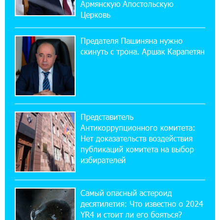
ЕАЭС со временем будет расширяться. Когда-
Армянскую Апостольскую
нибудь это поймёт и рядовой армянин, но
Церковь
будет уже поздно
Предателя Пашиняна нужно
11:03:52 31-07-2026
скинуть с трона. Аршак Карапетян
Если Израиль использует тему Геноцида
армян против Эрдогана, то что для него
значит сам Геноцид?
17:16:14 30-07-2026
Представитель
ВТБ (Армения): вклад «Стабильный» — до
Антикоррупционного комитета:
10% годовых и оформление в мобильном
приложении
Нет доказательств воздействия
публикаций комитета на выбор
избирателей
17:03:49 30-07-2026
Платформа Rate.Trading на Seaside Startup
Summit: IDBank представил инновационное
Самый опасный астероид
решение
десятилетия: Что известно о 2024
YR4 и стоит ли его бояться?