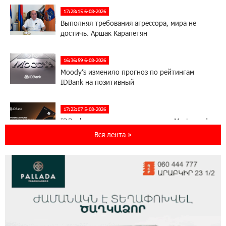
17:28:15 6-08-2026
Выполняя требования агрессора, мира не
достичь. Аршак Карапетян
16:36:59 6-08-2026
Moody’s изменило прогноз по рейтингам
IDBank на позитивный
17:22:07 5-08-2026
IDBank представляет новую карту Mastercard
World с преимуществами для путешествий и
Вся лента »
специальной акцией
14:56:06 5-08-2026
Ucom и FPWC обеспечат круглосуточный
мониторинг дикой природы в Гнишике с
помощью солнечной энергии