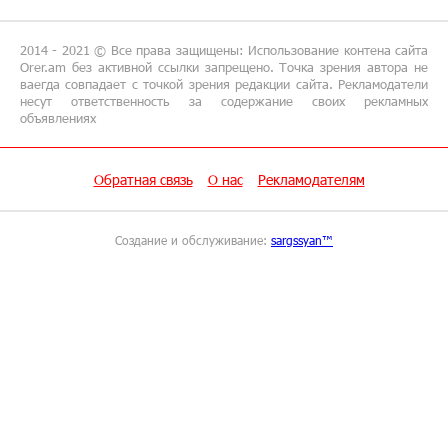
Предателя Пашиняна нужно скинуть с трона.
Аршак Карапетян
2014 - 2021 © Все права защищены: Использование контена сайта
Orer.am без активной ссылки запрещено. Точка зрения автора не
ваегда совпадает с точкой зрения редакции сайта. Рекламодатели
18:38:14 8-07-2026
несут ответственность за содержание своих рекламных
объявлениях
Зачем Пашинян полетел в Россию?․ Аршак
Карапетян
Обратная связь
О нас
Рекламодателям
17:46:18 8-07-2026
Глава МИД Иордании: Подписание мирного
соглашения между Арменией и
Создание и обслуживание:
sargssyan™
Азербайджаном близко
17:27:13 8-07-2026
Рост цен на продукты в Армении ускорился
до 8,6%: ЕАБР
17:24:27 8-07-2026
Idram - главный партнер ежегодной