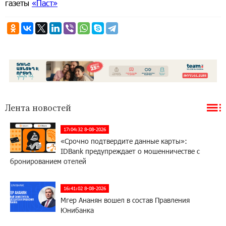
газеты
«Паст»
Лента новостей
17:04:32 8-08-2026
«Срочно подтвердите данные карты»:
IDBank предупреждает о мошенничестве с
бронированием отелей
16:41:02 8-08-2026
Мгер Ананян вошел в состав Правления
Юнибанка