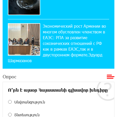
14:44:13 29-07-2026
Состоялось открытие Khachaturian Rooftop
при поддержке IDBank
Экономический рост Армении во
18:38:18 28-07-2026
многом обусловлен членством в
Пашинян ты упустил свой шанс уйти
спокойно. Аршак Карапетян
ЕАЭС: РПА за развитие
союзнических отношений с РФ
как в рамках ЕАЭС,так и в
12:04:53 28-07-2026
двустороннем формате.Эдуард
Обновленный Центр продаж и обслуживания
Шармазанов
Ucom открылся по адресу ул. Шаумяна, 24/2
в Арарате
Опрос
22:28:49 27-07-2026
Никогда Нагорный Карабах не был в составе
Ո՞րն է այսօր Հայաստանի գլխավոր խնդիրը
независимого Азербайджана. Аршак
Карапетян
Անվտանգություն
17:52:29 25-07-2026
Տնտեսություն