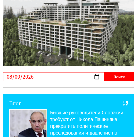
14:56:01 5-08-2026
Ucom и FPWC обеспечат круглосуточный
мониторинг дикой природы в Гнишике с
помощью солнечной энергии
22:41:05 3-08-2026
Idram и IDBank - рядом со стартапами на
Seaside Startup Summit
10:12:55 3-08-2026
В мобильном приложении Юнибанка теперь
можно зарегистрироваться также с помощью
imID
Блог
21:09:13 31-07-2026
«Бесплатные бонусы в играх»: IDBank
Бывшие руководители Словакии
предупреждает о кибератаках на школьников
требуют от Никола Пашиняна
прекратить политические
11:21:15 31-07-2026
преследования и давление на