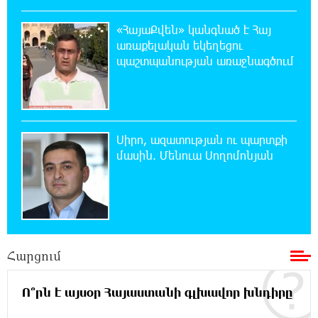
20:30:30 7-08-2026
«ՀայաՔվեն» կանգնած է Հայ
Սարյան փողոցի բնակարաններից մեկում
առաքելական եկեղեցու
պայթյունի հետևանքով 55-ամյա
պաշտպանության առաջնագծում
տղամարդը այրվածքներով տեղափոխվել է
«Այրվածքաբանության ազգային կենտրոն»
20:11:48 7-08-2026
Սլովակիայի արևելքում արտակարգ
Սիրո, ազատության ու պարտքի
դրություն է հայտարարվել շոգի ալիքների
մասին. Մենուա Սողոմոնյան
պատճառով
19:53:41 7-08-2026
Երթևեկության կազմակերպման
փոփոխություն տեղի կունենա
Հարցում
19:35:21 7-08-2026
Հայաստանի հավաքականի նախկին
Ո՞րն է այսօր Հայաստանի գլխավոր խնդիրը
մարզիչը կգլխավորի Ղազախստանի
հավաքականը