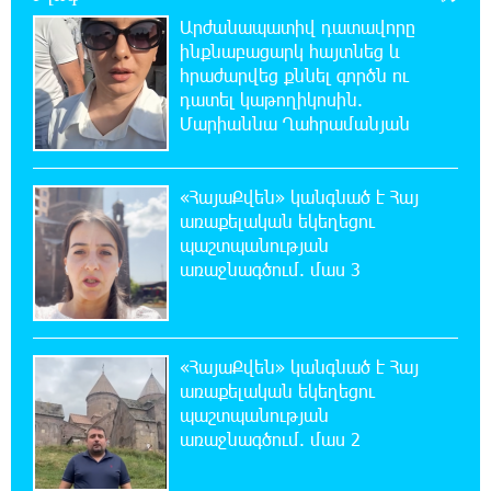
Արժանապատիվ դատավորը
21:03:44 7-08-2026
ինքնաբացարկ հայտնեց և
Կաթողիկոսի նկատմամբ իրականացվող
հրաժարվեց քննել գործն ու
բռնադատավարությունը միահեծան
դատել կաթողիկոսին.
իշխանության հետևանք է. Հանրային Դաշինք
Մարիաննա Ղահրամանյան
20:59:50 7-08-2026
Մեր երկրում իշխանության և ընդդիմության
«ՀայաՔվեն» կանգնած է Հայ
անվերջանալի պայքարում տուժում է միայն
առաքելական եկեղեցու
ու միայն ՀՀ քաղաքացին. Աննա Կոստանյան
պաշտպանության
առաջնագծում. մաս 3
20:49:35 7-08-2026
Փրկարարները հայտանաբերել են մոլորված
զբոսաշրջիկներին
«ՀայաՔվեն» կանգնած է Հայ
առաքելական եկեղեցու
20:39:24 7-08-2026
պաշտպանության
ԼՀԿ-ն պահանջում է դադարեցնել Գարեգին
առաջնագծում. մաս 2
Բ-ի և եպիսկոպոսների դեմ քրեական
հետապնդումը