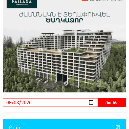
21:45:44 7-08-2026
Երևանում և մարզերում էլեկտրաէներգիայի
ընդհատումներ կլինեն
21:26:16 7-08-2026
Ստեփանավանում ռուս կին է փորձել
ինքնասպան լինել
21:08:37 7-08-2026
ԵԱՏՄ֊ն չի ուզում, որ իր միջոցներով
զարգանա Հայաստանի տնտեսությունը ու
հետո գնա ԵՄ. Արշակ Կարապետյան
21:07:27 7-08-2026
ԱՄՆ վերաքննիչ դատարանը արգելափակել
է Թրամփի 400 միլիոն դոլար արժողությամբ
Սպիտակ տան պարահանդեսային դահլիճի նախագիծը
Բլոգ