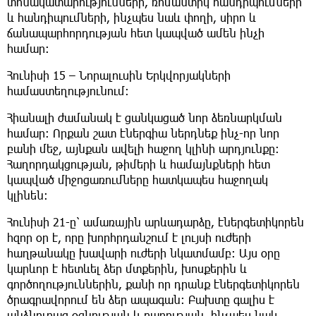
տոնակատարությունների, ռոմանտիկ հանդիպումների
և հանդիպումների, ինչպես նաև փողի, սիրո և
ճանապարհորդության հետ կապված ամեն ինչի
համար։
Հունիսի 15 – Նորալուսին Երկվորյակների
համաստեղությունում։
Հիանալի ժամանակ է ցանկացած նոր ձեռնարկման
համար։ Որքան շատ էներգիա ներդնեք ինչ-որ նոր
բանի մեջ, այնքան ավելի հաջող կլինի արդյունքը։
Հաղորդակցության, թիմերի և համայնքների հետ
կապված միջոցառումները հատկապես հաջողակ
կլինեն։
Հունիսի 21-ը՝ ամառային արևադարձը, էներգետիկորեն
հզոր օր է, որը խորհրդանշում է լույսի ուժերի
հաղթանակը խավարի ուժերի նկատմամբ։ Այս օրը
կարևոր է հետևել ձեր մտքերին, խոսքերին և
գործողություններին, քանի որ դրանք էներգետիկորեն
ծրագրավորում են ձեր ապագան։ Բախտը գալիս է
անձնուրաց օգնության և բարության, ինչպես նաև