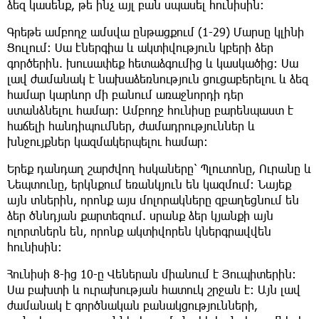
ձեզ կասենք, թե ինչ այլ բան սպասել հունիսին։
Գրեթե ամբողջ ամսվա ընթացքում (1-29) Մարսը կլինի
Ցուլում: Սա էներգիա և ակտիվություն կբերի ձեր
գործերին. խուսափեք հետաձգումից և կասկածից: Սա
լավ ժամանակ է նախաձեռնություն ցուցաբերելու և ձեզ
համար կարևոր մի բանում առաջնորդի դեր
ստանձնելու համար: Ամբողջ հունիսը բարենպաստ է
հաճելի հանդիպումներ, ժամադրություններ և
խնջույքներ կազմակերպելու համար։
Երեք դանդաղ շարժվող հսկաները՝ Պլուտոնը, Ուրանը և
Նեպտունը, երկնքում եռանկյուն են կազմում: Նայեք
այն տներին, որոնք այս մոլորակները զբաղեցնում են
ձեր ծննդյան քարտեզում. սրանք ձեր կյանքի այն
ոլորտներն են, որոնք ակտիվորեն կներգրավվեն
հունիսին։
Հունիսի 8-ից 10-ը Վեներան միանում է Յուպիտերին։
Սա բախտի և ուրախության հատուկ շրջան է։ Այն լավ
ժամանակ է գործնական բանակցությունների,