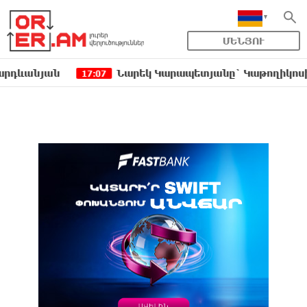
ՄԵՆՅՈՒ
ան
Նարեկ Կարապետյանը` Կաթողիկոսին հեռացն
17:07