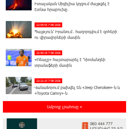
Իտալական Սիցիլիա կղզում ժայթքել է
Էտնա հրաբուխը
22:59:55 7-08-2026
Պայթյուն՝ Իրանում․ հաղորդվում է զոհերի
ու վիրավորների մասին
22:40:18 7-08-2026
«Ռեալը» հայտարարել է Դիոմանդեի
տրանսֆերի մասին
22:21:15 7-08-2026
Վանաձորում բшխվել են «Jeep Cherokee»-ն և
«Toyota Camry»-ն
Ամբողջ լրահոսը »
22:03:58 7-08-2026
Մասկը մերժել է Կիևի խնդրանքը՝
օգտագործել Starlink-ը Ռուսաստանի դեմ
հարվшծները կառավարելու համար