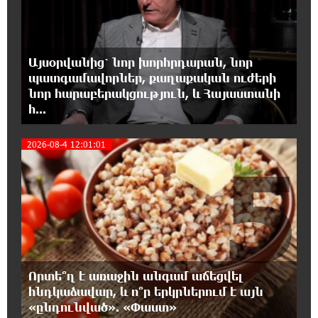
4
17:31:07 7-08-2026
Վեհափառի հանդեպ տիտանական
ապօրինություն կա, անասելի ցավ եմ զգում.
Վարդևանյան
Այսօրվանից՝ նոր խորհրդարան, նոր
պատգամավորներ, քաղաքական ուժերի
17:30:48 7-08-2026
նոր հարաբերակցություն, և Հայաստանի
Արժանապատիվ դատավորը ինքնաբացարկ
հ...
հայտնեց և հրաժարվեց քննել գործն ու
դատել կաթողիկոսին. Մարիաննա Ղահրամանյան
2026-08-4 12:01:01
5
17:07:39 7-08-2026
Նարեկ Կարապետյանը` Կաթողիկոսին
հեռացնել փորձելու մասին
16:57:42 7-08-2026
«ՀայաՔվեն» կանգնած է Հայ առաքելական
եկեղեցու պաշտպանության առաջնագծում.
Որտե՞ղ է առաջին անգամ աճեցվել
մաս 3
հնդկաձավար, և ո՞ր երկրներում է այն
«ընդունված». «Փաստ»