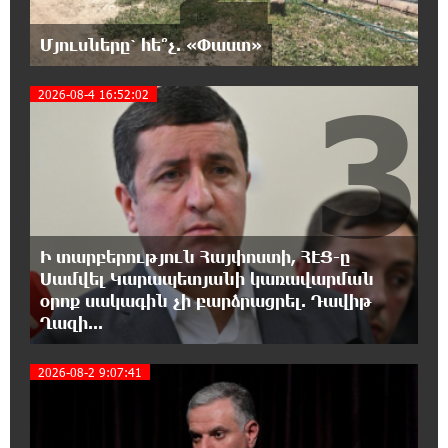
զարգացումների, Գյուղացիներին
վերաբերող առաջնային հարցերի մասին՝
Մյուսները՝ հե՞չ. «Փաստ»
գյուղտեխնիկայից մինչև անվճար երթուղի. Անդրանիկ
Գևորգյան
3
2026-08-4 16:52:02
18:25:05 7-08-2026
Թուրքական ապրանքանիշը դադարեցնում է
գործունեությունը Ռուսաստանում
18:08:44 7-08-2026
Դանակահարություն՝ Մասիսի
Ի տարբերություն Հայփոստի, ՀԷՑ-ը
գազալցակայաններից մեկի մոտ.
Սամվել Կարապետյանի կառավարման
կասկածյալը ձերբակալվել է
օրոք սակագին չի բարձրացրել. Դավիթ
Ղազի...
17:58:24 7-08-2026
Դատական նիստից հետո Մայր Տաճարում
2026-08-2 9:07:41
Վեհափառ Հայրապետը աղոթք է հնչեցնում
ժողովրդի հետ