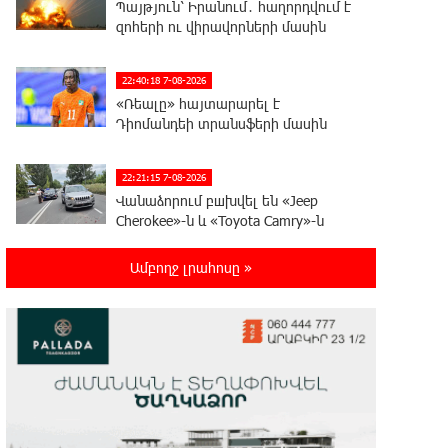
Պայթյուն՝ Իրանում․ հաղորդվում է
զոհերի ու վիրավորների մասին
22:40:18 7-08-2026
«Ռեալը» հայտարարել է
Դիոմանդեի տրանսֆերի մասին
22:21:15 7-08-2026
Վանաձորում բшխվել են «Jeep
Cherokee»-ն և «Toyota Camry»-ն
Ամբողջ լրահոսը »
22:03:58 7-08-2026
Մասկը մերժել է Կիևի խնդրանքը՝
օգտագործել Starlink-ը
Ռուսաստանի դեմ հարվшծները կառավարելու
համար
21:45:44 7-08-2026
Երևանում և մարզերում