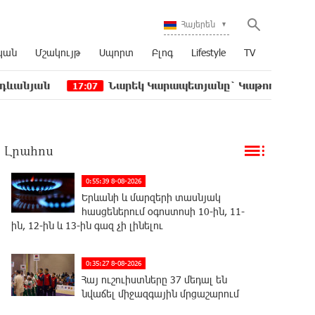
Հայերեն
կան
Մշակույթ
Սպորտ
Բլոգ
Lifestyle
TV
Նարեկ Կարապետյանը` Կաթողիկոսին հեռացնել փո
17:07
Լրահոս
0:55:39 8-08-2026
Երևանի և մարզերի տասնյակ
հասցեներում օգոստոսի 10-ին, 11-
ին, 12-ին և 13-ին գազ չի լինելու
0:35:27 8-08-2026
Հայ ուշուիստները 37 մեդալ են
նվաճել միջազգային մրցաշարում