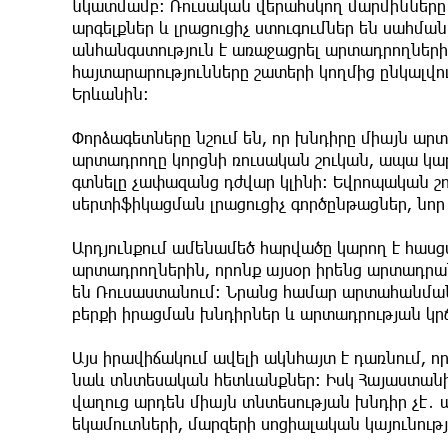
նկատմամբ։ Ռուսական վերահսկող մարմիններ
արգելքներ և լրացուցիչ ստուգումներ են սահմ
անհանգստություն է առաջացրել արտադրողների 
հայտարարությունները շատերի կողմից ընկալվ
Երևանին։
Փորձագետները նշում են, որ խնդիրը միայն ար
արտադրողը կորցնի ռուսական շուկան, ապա կար
գտնելը չափազանց դժվար կլինի։ Եվրոպական շո
սերտիֆիկացման լրացուցիչ գործընթացներ, նոր 
Արդյունքում ամենամեծ հարվածը կարող է հասցվ
արտադրողներին, որոնք այսօր իրենց արտադրա
են Ռուսաստանում։ Նրանց համար արտահանման 
բերքի իրացման խնդիրներ և արտադրության կ
Այս իրավիճակում ավելի ակնհայտ է դառնում, ո
նաև տնտեսական հետևանքներ։ Իսկ Հայաստան
վաղուց արդեն միայն տնտեսության խնդիր չէ․
եկամուտների, մարզերի սոցիալական կայունութ