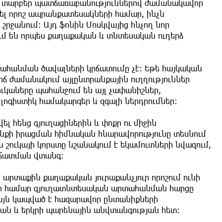
ը տարբեր պատճառաբանություններով ժամանակավոր
անել որոշ ապրանքատեսակների համար, ինչն
շրջանում։ Այդ ֆոնին Մոսկվայից հնչող նոր
ում են որպես քաղաքական և տնտեսական ուղերձ
տահանման ծավալների կրճատումը չէ։ Եթե հայկական
ճ ժամանակում այլընտրանքային ուղղություններ
ւկաները պահանջում են այլ չափանիշներ,
լոգիստիկ համակարգեր և զգալի ներդրումներ։
ել հենց գյուղացիներին և փոքր ու միջին
նքի իրացման հիմնական հնարավորությունը տեսնում
շուկայի կորստը նշանակում է եկամուտների նվազում,
րճատման վտանգ։
ր արտաքին քաղաքական յուրաքանչյուր որոշում ունի
ի համար գյուղատնտեսական արտահանման հարցը
 այն կապված է հազարավոր ընտանիքների
յան և երկրի պարենային անվտանգության հետ։