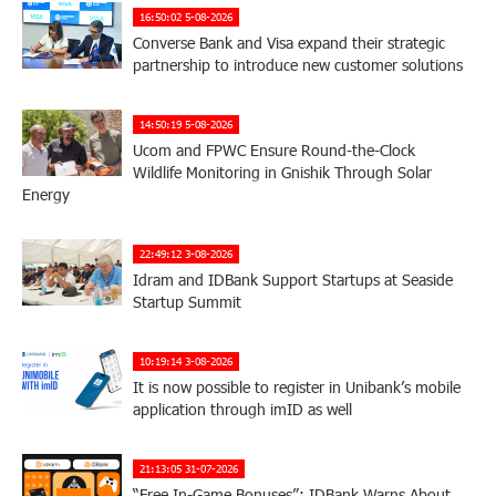
16:50:02 5-08-2026
Converse Bank and Visa expand their strategic
partnership to introduce new customer solutions
14:50:19 5-08-2026
Ucom and FPWC Ensure Round-the-Clock
Wildlife Monitoring in Gnishik Through Solar
Energy
22:49:12 3-08-2026
Idram and IDBank Support Startups at Seaside
Startup Summit
10:19:14 3-08-2026
It is now possible to register in Unibank’s mobile
application through imID as well
21:13:05 31-07-2026
“Free In-Game Bonuses”: IDBank Warns About