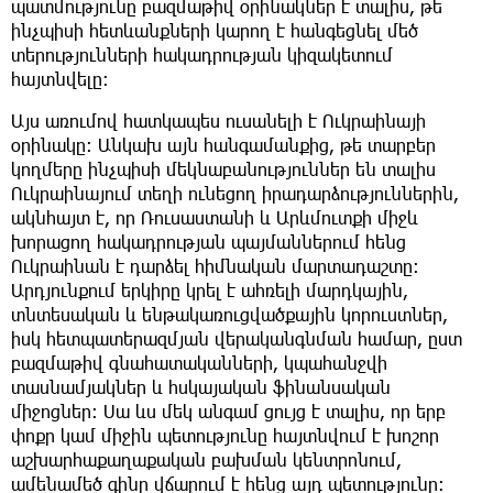
պատմությունը բազմաթիվ օրինակներ է տալիս, թե
ինչպիսի հետևանքների կարող է հանգեցնել մեծ
տերությունների հակադրության կիզակետում
հայտնվելը։
Այս առումով հատկապես ուսանելի է Ուկրաինայի
օրինակը։ Անկախ այն հանգամանքից, թե տարբեր
կողմերը ինչպիսի մեկնաբանություններ են տալիս
Ուկրաինայում տեղի ունեցող իրադարձություններին,
ակնհայտ է, որ Ռուսաստանի և Արևմուտքի միջև
խորացող հակադրության պայմաններում հենց
Ուկրաինան է դարձել հիմնական մարտադաշտը։
Արդյունքում երկիրը կրել է ահռելի մարդկային,
տնտեսական և ենթակառուցվածքային կորուստներ,
իսկ հետպատերազմյան վերականգնման համար, ըստ
բազմաթիվ գնահատականների, կպահանջվի
տասնամյակներ և հսկայական ֆինանսական
միջոցներ։ Սա ևս մեկ անգամ ցույց է տալիս, որ երբ
փոքր կամ միջին պետությունը հայտնվում է խոշոր
աշխարհաքաղաքական բախման կենտրոնում,
ամենամեծ գինը վճարում է հենց այդ պետությունը։