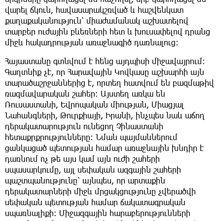
վարել ճկուն, հավասարակշռված և հաշվենկատ
քաղաքականություն՝ միաժամանակ աշխատելով
տարբեր ուժային բևեռների հետ և խուսափելով դրանց
միջև հակադրության առաջնագիծ դառնալուց։
Հայաստանը գտնվում է հենց այդպիսի միջավայրում։
Գաղտնիք չէ, որ Հարավային Կովկասը աշխարհի այն
տարածաշրջաններից է, որտեղ հատվում են բազմաթիվ
ռազմավարական շահեր։ Այստեղ առկա են
Ռուսաստանի, Եվրոպական միության, Միացյալ
Նահանգների, Թուրքիայի, Իրանի, ինչպես նաև աճող
դերակատարություն ունեցող Չինաստանի
հետաքրքրությունները։ Նման պայմաններում
ցանկացած պետության համար առաջնային խնդիր է
դառնում ոչ թե այս կամ այն ուժի շահերի
սպասարկումը, այլ սեփական ազգային շահերի
պաշտպանությունը՝ այնպես, որ արտաքին
դերակատարների միջև մրցակցությունը չվերածվի
սեփական պետության համար ճակատագրական
սպառնալիքի։ Միջազգային հարաբերությունների