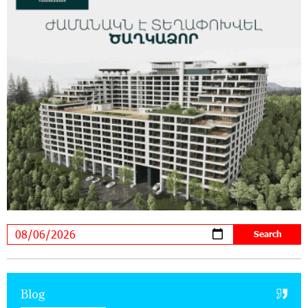
11:59:57 28-07-2026
Ucom’s Sales and Service Center Reopens at
24/2 Shahumyan Street in Ararat
19:04:38 23-07-2026
Scholarship recipients of the “Armenian
Virtuosos” Program participated in the Järvi
Academy and Pärnu Music Festival in Estonia, representing
Armenia on the international stage
11:53:39 23-07-2026
Ucom Supports the Installation of a 15 kW Solar
Power Plant at the Vayk Sports School
20:56:14 22-07-2026
New Financial Skills at the Davidbek Games:
Blog
Idram&IDBank