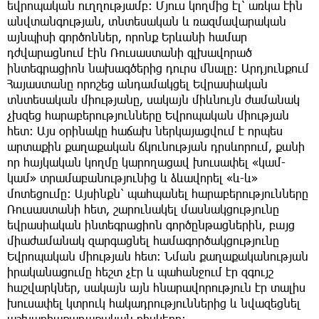
եվրոպական ուղղությամբ։ Մյուս կողմից էլ՝ առկա էին
անվտանգության, տնտեսական և ռազմավարական
այնպիսի գործոններ, որոնք Երևանի համար
դժվարացնում էին Ռուսաստանի գլխավորած
ինտեգրացիոն նախագծերից դուրս մնալը։ Արդյունքում
Հայաստանը որոշեց անդամակցել Եվրասիական
տնտեսական միությանը, սակայն միևնույն ժամանակ
չխզեց հարաբերությունները Եվրոպական միության
հետ։ Այս օրինակը հաճախ ներկայացվում է որպես
արտաքին քաղաքական ճկունության դրսևորում, քանի
որ հայկական կողմը կարողացավ խուսափել «կամ-
կամ» տրամաբանությունից և ձևավորել «և-և»
մոտեցումը։ Այսինքն՝ պահպանել հարաբերությունները
Ռուսաստանի հետ, շարունակել մասնակցությունը
եվրասիական ինտեգրացիոն գործընթացներին, բայց
միաժամանակ զարգացնել համագործակցությունը
Եվրոպական միության հետ։ Նման քաղաքականության
իրականացումը հեշտ չէր և պահանջում էր զգույշ
հաշվարկներ, սակայն այն հնարավորություն էր տալիս
խուսափել կտրուկ հակադրություններից և նվազեցնել
աշխարհաքաղաքական ռիսկերը։