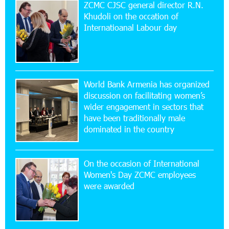
ZCMC CJSC general director R.N.
Khudoli on the օccation of
17:52:52 20-07-2026
Internatioanal Labour day
CashIn Services at AraratBank ATMs: Fast,
Simple, and Secure
16:29:04 20-07-2026
Ucom Sales and Service Center Reopens at 3/47
World Bank Armenia has organized
Yerevanyan Street in Yeghvard
discussion on facilitating women’s
wider engagement in sectors that
15:47:47 17-07-2026
have been traditionally male
Up to 25% idcoin when purchasing Flyone flight
dominated in the country
tickets: Idram&IDBank
On the occasion of International
15:10:21 17-07-2026
Women's Day ZCMC employees
Converse Bank Named Armenia’s Best Digital
were awarded
Bank for Consumers by Euromoney
11:36:50 17-07-2026
Ucom and Microsoft Innovation Center Help