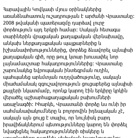
Հարավային Կովկասի մյուս օրինակներից
առանձնահատուկ ուշադրության է արժանի Վրաստանը։
2008 թվականի պատերազմը դարձավ լուրջ
փորձություն այդ երկրի համար։ Սակայն հետագա
տարիներին վրացական քաղաքական վերնախավը,
անկախ ներքաղաքական պայքարներից և
իշխանափոխություններից, փորձեց ձևավորել այնպիսի
քաղաքական գիծ, որը թույլ կտար խուսափել նոր
լայնամասշտաբ հակադրություններից։ Վրաստանը
շարունակեց եվրոպական ինտեգրման ուղին,
պահպանեց արևմտյան ուղղվածությունը, սակայն
միաժամանակ զգուշավորություն ցուցաբերեց այնպիսի
քայլերի նկատմամբ, որոնք կարող էին երկիրը կրկին
վերածել աշխարհաքաղաքական բախումների
առաջնագծի։ Իհարկե, Վրաստանի փորձը ևս ունի իր
սահմանափակումները և բոլորովին իդեալական չէ,
սակայն այն ցույց է տալիս, որ նույնիսկ բարդ
իրավիճակներում պետությունները կարող են փորձել
նվազեցնել հակադրությունների ռիսկերը և
առաջնահերթ դարձնել սեփական կայունությունը։