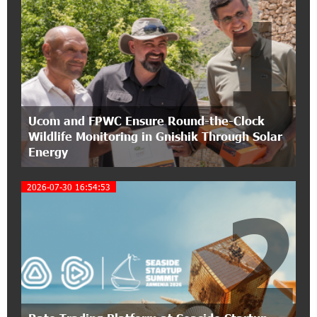
1
12:40:22 8-07-2026
Polytechnic University Graduation Ceremony
Held with the Support of Unibank
17:10:45 7-07-2026
Ucom and FPWC Ensure Round-the-Clock
Converse Bank Completes the Placement of
Wildlife Monitoring in Gnishik Through Solar
EBRD Bonds
Energy
17:27:45 6-07-2026
2026-07-30 16:54:53
From Financial Adventures to Great Victories:
2
The 4th Junius Financial Online Tournament
Wrapped Up
16:43:06 6-07-2026
The Power of One Dram and the Armenian State
Symphony Orchestra Conclude the Forest
Project Launched in Shirak