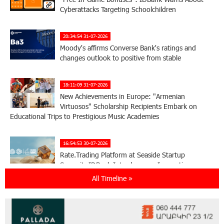
Cyberattacks Targeting Schoolchildren
20:34:54 31-07-2026
Moody's affirms Converse Bank's ratings and
changes outlook to positive from stable
18:11:09 31-07-2026
New Achievements in Europe: "Armenian
Virtuosos" Scholarship Recipients Embark on
Educational Trips to Prestigious Music Academies
16:54:53 30-07-2026
Rate.Trading Platform at Seaside Startup
Summit: IDBank Introduces an Innovative
Solution
All Timeline »
14:34:49 29-07-2026
Khachaturian Rooftop Grand Opening
Supported by IDBank