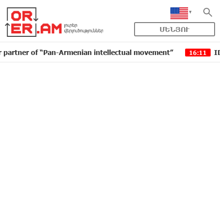
ՄԵՆՅՈՒ
f “Pan-Armenian intellectual movement”
IDBank issue
16:11