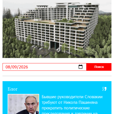
14:56:01 5-08-2026
Ucom и FPWC обеспечат круглосуточный
мониторинг дикой природы в Гнишике с
помощью солнечной энергии
22:41:05 3-08-2026
Idram и IDBank - рядом со стартапами на
Seaside Startup Summit
10:12:55 3-08-2026
В мобильном приложении Юнибанка теперь
можно зарегистрироваться также с помощью
imID
Блог
21:09:13 31-07-2026
«Бесплатные бонусы в играх»: IDBank
Бывшие руководители Словакии
предупреждает о кибератаках на школьников
требуют от Никола Пашиняна
прекратить политические
11:21:15 31-07-2026
преследования и давление на