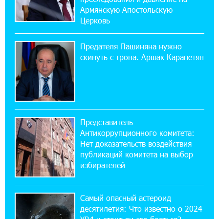
ЕАЭС со временем будет расширяться. Когда-
Армянскую Апостольскую
нибудь это поймёт и рядовой армянин, но
Церковь
будет уже поздно
Предателя Пашиняна нужно
11:03:52 31-07-2026
скинуть с трона. Аршак Карапетян
Если Израиль использует тему Геноцида
армян против Эрдогана, то что для него
значит сам Геноцид?
17:16:14 30-07-2026
Представитель
ВТБ (Армения): вклад «Стабильный» — до
Антикоррупционного комитета:
10% годовых и оформление в мобильном
приложении
Нет доказательств воздействия
публикаций комитета на выбор
избирателей
17:03:49 30-07-2026
Платформа Rate.Trading на Seaside Startup
Summit: IDBank представил инновационное
Самый опасный астероид
решение
десятилетия: Что известно о 2024