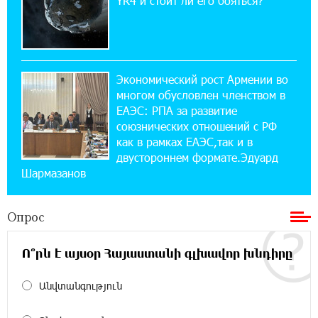
YR4 и стоит ли его бояться?
14:44:13 29-07-2026
Состоялось открытие Khachaturian Rooftop
при поддержке IDBank
Экономический рост Армении во
18:38:18 28-07-2026
многом обусловлен членством в
Пашинян ты упустил свой шанс уйти
спокойно. Аршак Карапетян
ЕАЭС: РПА за развитие
союзнических отношений с РФ
как в рамках ЕАЭС,так и в
12:04:53 28-07-2026
двустороннем формате.Эдуард
Обновленный Центр продаж и обслуживания
Шармазанов
Ucom открылся по адресу ул. Шаумяна, 24/2
в Арарате
Опрос
22:28:49 27-07-2026
Никогда Нагорный Карабах не был в составе
Ո՞րն է այսօր Հայաստանի գլխավոր խնդիրը
независимого Азербайджана. Аршак
Карапетян
Անվտանգություն
17:52:29 25-07-2026