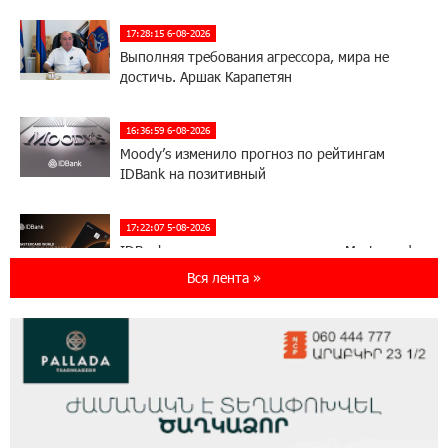
17:28:15 6-08-2026
Выполняя требования агрессора, мира не
достичь. Аршак Карапетян
16:36:59 6-08-2026
Moody’s изменило прогноз по рейтингам
IDBank на позитивный
17:22:07 5-08-2026
IDBank представляет новую карту Mastercard
World с преимуществами для путешествий и
Вся лента »
специальной акцией
14:56:06 5-08-2026
Ucom и FPWC обеспечат круглосуточный
мониторинг дикой природы в Гнишике с
помощью солнечной энергии