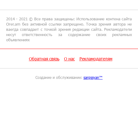
15:18:39 9-07-2026
Предателя Пашиняна нужно скинуть с трона.
Аршак Карапетян
2014 - 2021 © Все права защищены: Использование контена сайта
Orer.am без активной ссылки запрещено. Точка зрения автора не
ваегда совпадает с точкой зрения редакции сайта. Рекламодатели
18:38:14 8-07-2026
несут ответственность за содержание своих рекламных
объявлениях
Зачем Пашинян полетел в Россию?․ Аршак
Карапетян
Обратная связь
О нас
Рекламодателям
17:46:18 8-07-2026
Глава МИД Иордании: Подписание мирного
соглашения между Арменией и
Создание и обслуживание:
sargssyan™
Азербайджаном близко
17:27:13 8-07-2026
Рост цен на продукты в Армении ускорился
до 8,6%: ЕАБР
17:24:27 8-07-2026
Idram - главный партнер ежегодной