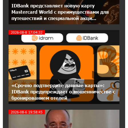
IDBank представляет новую карту
Mastercard World с преимуществами для
12:55:34 16-07-2026
путешествий и специальной акци...
При поддержке Ucom в Шенаване
установлена солнечная станция мощностью
10 кВт
2026-08-8 17:04:32
3
20:31:19 14-07-2026
Юнибанк разыграет поездку в Италию среди
новых держателей карт Mastercard World
«Travel»
16:43:19 14-07-2026
«Срочно подтвердите данные карты»:
Москва–Баку: есть разногласия, но связи
IDBank предупреждает о мошенничестве с
сохраняются. А мы что делаем?
бронированием отелей
18:04:39 13-07-2026
2026-08-6 19:58:45
День благодарности клиентам в Ванадзоре:
IDBank