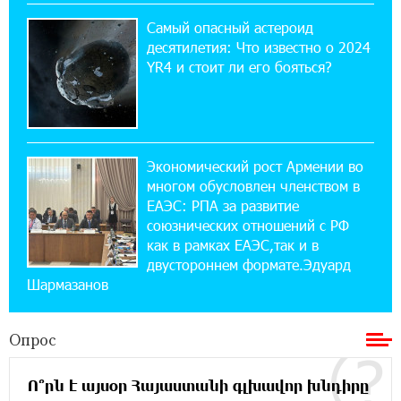
Summit: IDBank представил инновационное
Самый опасный астероид
решение
десятилетия: Что известно о 2024
YR4 и стоит ли его бояться?
14:44:13 29-07-2026
Состоялось открытие Khachaturian Rooftop
при поддержке IDBank
Экономический рост Армении во
18:38:18 28-07-2026
многом обусловлен членством в
Пашинян ты упустил свой шанс уйти
спокойно. Аршак Карапетян
ЕАЭС: РПА за развитие
союзнических отношений с РФ
как в рамках ЕАЭС,так и в
12:04:53 28-07-2026
двустороннем формате.Эдуард
Обновленный Центр продаж и обслуживания
Шармазанов
Ucom открылся по адресу ул. Шаумяна, 24/2
в Арарате
Опрос
22:28:49 27-07-2026
Никогда Нагорный Карабах не был в составе
Ո՞րն է այսօր Հայաստանի գլխավոր խնդիրը
независимого Азербайджана. Аршак