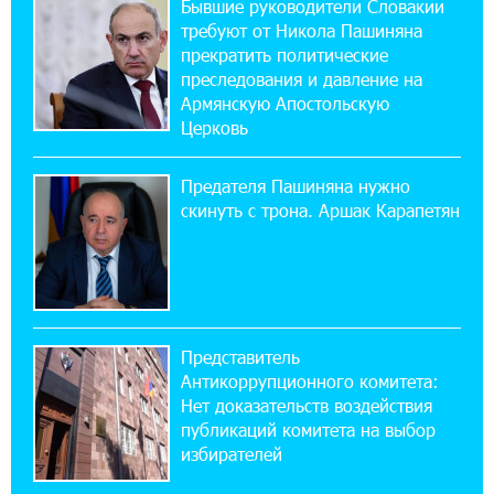
Бывшие руководители Словакии
предупреждает о кибератаках на школьников
требуют от Никола Пашиняна
прекратить политические
11:21:15 31-07-2026
преследования и давление на
ЕАЭС со временем будет расширяться. Когда-
Армянскую Апостольскую
нибудь это поймёт и рядовой армянин, но
Церковь
будет уже поздно
Предателя Пашиняна нужно
11:03:52 31-07-2026
скинуть с трона. Аршак Карапетян
Если Израиль использует тему Геноцида
армян против Эрдогана, то что для него
значит сам Геноцид?
17:16:14 30-07-2026
Представитель
ВТБ (Армения): вклад «Стабильный» — до
Антикоррупционного комитета:
10% годовых и оформление в мобильном
приложении
Нет доказательств воздействия
публикаций комитета на выбор
избирателей
17:03:49 30-07-2026
Платформа Rate.Trading на Seaside Startup