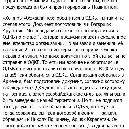
территорию Армении. Однако, по его словам, все эти
предупреждения были проигнорированы Пашиняном.
«Хотя мы убеждали тебя обратиться в ОДКБ, ты так и не
сделал этого. Документ подготовили я и Вагаршак
Арутюнян. Мы передали его тебе, чтобы обратиться в
ОДКБ по статье 4, которая предусматривает немедленное
вмешательство организации. Но вы взяли и заменили её
на статью 2, из-за чего мы серьёзно спорили. Однако
недавно я узнал, что даже документ по этой статье ты не
отправил в ОДКБ. То есть мы вообще не обратились в
ОДКБ и не использовали свою возможность. В 2022 году
ты всё-таки обратился в ОДКБ. Организация собралась в
Армении, был подготовлен документ, согласно которому
наблюдатели ОДКБ должны были следить за ситуацией
на границе, а затем азербайджанские силы должны были
быть выведены с нашей территории. Но ты не подписал
этот документ. Ты не обратился в ОДКБ, потому что
тогда сорвались бы твои договорённости», — заявил,
обращаясь к Николу Пашиняну, Аршак Карапетян. Он
также добавил: «Этот человек сбежит. Два дня назад он