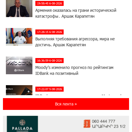
19:58:45 6-08-2026
Армения оказалась на грани исторической
катастрофы․ Аршак Карапетян
17:28:15 6-08-2026
Выполняя требования агрессора, мира не
достичь. Аршак Карапетян
16:36:59 6-08-2026
Moody’s изменило прогноз по рейтингам
IDBank на позитивный
17:22:07 5-08-2026
IDBank представляет новую карту Mastercard
World с преимуществами для путешествий и
Вся лента »
специальной акцией
14:56:06 5-08-2026
Ucom и FPWC обеспечат круглосуточный