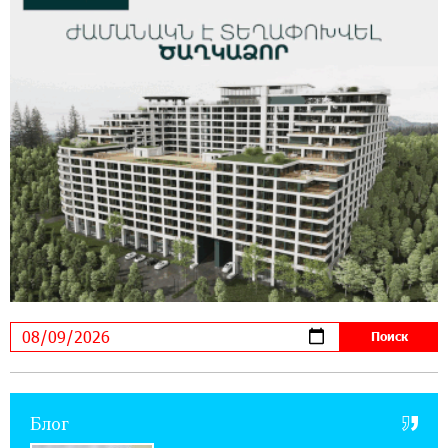
мониторинг дикой природы в Гнишике с
помощью солнечной энергии
14:56:01 5-08-2026
Ucom и FPWC обеспечат круглосуточный
мониторинг дикой природы в Гнишике с
помощью солнечной энергии
22:41:05 3-08-2026
Idram и IDBank - рядом со стартапами на
Seaside Startup Summit
10:12:55 3-08-2026
В мобильном приложении Юнибанка теперь
можно зарегистрироваться также с помощью
imID
Блог
21:09:13 31-07-2026
«Бесплатные бонусы в играх»: IDBank