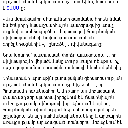
պաշտոնական ներկայացուցիչ Մաո Նինը, հաղորդում
է
ՏԱՍՍ
-ը:
«Այս վտանգավոր միտումները զարմանալիորեն նման
են Երկրորդ համաշխարհային պատերազմից առաջ
ագրեսիա սանձազերծելու նպատակով ճապոնական
միլիտարիստների նախապատրաստական
գործընթացներին»,- ընդգծել է դիվանագետը։
Նրա խոսքով՝ պատմական փորձը ապացուցում է, որ
միլիտարիզմի վերածնմանը տուրք տալու դեպքում ոչ
ոք չի կարողանա խուսափել աղետալի հետևանքներից։
Չինաստանի արտաքին քաղաքական գերատեսչության
պաշտոնական ներկայացուցիչը հիշեցրել է, որ
Պոտսդամի հռչակագիրը և մի շարք այլ միջազգային
փաստաթղթեր պարտավորեցնում են Ճապոնիային
ամբողջությամբ զինաթափվել։ Այնուամենայնիվ,
ճապոնական իշխանությունները հետևողականորեն
շրջանցում են այդ սահմանափակումները և արտաքին
աջակցությամբ արագացված տեմպերով մեծացնում են