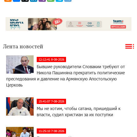
Лента новостей
12:12:41 8-08-2026
Бывшие руководители Словакии требуют от
Никола Пашиняна прекратить политические
преследования и давление на Армянскую Апостольскую
Церковь
15:41:07 7-08-2026
Мы не хотим, чтобы сатана, пришедший к
власти, судил христиан за их поступки
11:25:10 7-08-2026