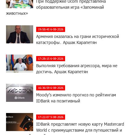
При поддержке Ucom представлена
образовательная игра «Запоминай
животных»
19:58:45 6-08-2026
Армения оказалась на грани исторической
катастрофы․ Аршак Карапетян
17:28:15 6-08-2026
Выполняя требования агрессора, мира не
достичь. Аршак Карапетян
16:36:59 6-08-2026
Moody’s изменило прогноз по рейтингам
IDBank на позитивный
17:22:07 5-08-2026
IDBank представляет новую карту Mastercard
World с преимуществами для путешествий и