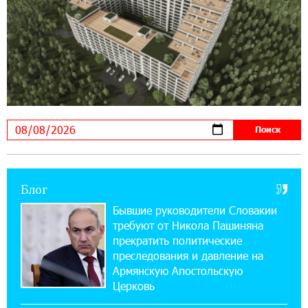
imID
21:09:13 31-07-2026
«Бесплатные бонусы в играх»: IDBank
предупреждает о кибератаках на школьников
11:21:15 31-07-2026
ЕАЭС со временем будет расширяться. Когда-
нибудь это поймёт и рядовой армянин, но
будет уже поздно
Блог
11:03:52 31-07-2026
Если Израиль использует тему Геноцида
Бывшие руководители Словакии
армян против Эрдогана, то что для него
требуют от Никола Пашиняна
значит сам Геноцид?
прекратить политические
преследования и давление на
17:16:14 30-07-2026
Армянскую Апостольскую
ВТБ (Армения): вклад «Стабильный» — до
Церковь
10% годовых и оформление в мобильном