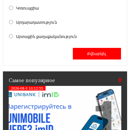
электростанция мощностью 15 кВт
Կոռուպցիա
20:50:22 22-07-2026
Արդարադատություն
Новые финансовые навыки на «Давидбекских
играх»: Idram&IDBank
Արտաքին քաղաքականություն
11:25:48 21-07-2026
Кругом война. А вас вводят в заблуждение.
Аршак Карапетян
16:32:52 20-07-2026
Самое популярное
Центр продаж и обслуживания Ucom в
Егварде возобновил работу по новому адресу
2026-08-3 10:12:55
1
— ул. Ереванян, 3/47
15:44:07 17-07-2026
До 25% idcoin-ов при покупке авиабилетов
Flyone: Idram&IDBank