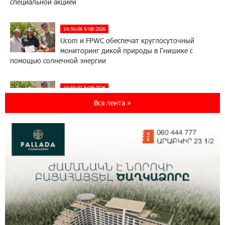
специальной акцией
14:56:06 5-08-2026
Ucom и FPWC обеспечат круглосуточный
мониторинг дикой природы в Гнишике с
помощью солнечной энергии
14:56:01 5-08-2026
Ucom и FPWC обеспечат круглосуточный
Вся лента »
мониторинг дикой природы в Гнишике с
помощью солнечной энергии
22:41:05 3-08-2026
Idram и IDBank - рядом со стартапами на
Seaside Startup Summit
10:12:55 3-08-2026
В мобильном приложении Юнибанка теперь
можно зарегистрироваться также с помощью