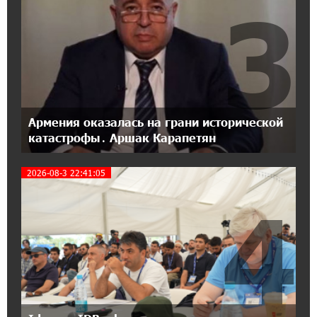
3
18:04:39 13-07-2026
День благодарности клиентам в Ванадзоре:
IDBank
17:07:36 11-07-2026
Пашинян замотивирован уничтожить
Армению․ Аршак Карапетян
Армения оказалась на грани исторической
катастрофы․ Аршак Карапетян
14:27:40 11-07-2026
«Мой лес Армения» — бенефициар
2026-08-3 22:41:05
инициативы «Сила одного драма» в июле
4
12:56:04 11-07-2026
Станьте акционером Юнибанка и
воспользуйтесь выгодным инвестиционным
предложением
21:45:09 9-07-2026