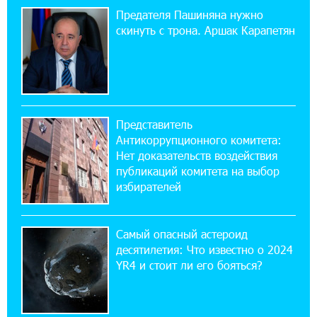
приложении
Предателя Пашиняна нужно
скинуть с трона. Аршак Карапетян
17:03:49 30-07-2026
Платформа Rate.Trading на Seaside Startup
Summit: IDBank представил инновационное
решение
Представитель
14:44:13 29-07-2026
Антикоррупционного комитета:
Состоялось открытие Khachaturian Rooftop
при поддержке IDBank
Нет доказательств воздействия
публикаций комитета на выбор
избирателей
18:38:18 28-07-2026
Пашинян ты упустил свой шанс уйти
спокойно. Аршак Карапетян
Самый опасный астероид
десятилетия: Что известно о 2024
12:04:53 28-07-2026
YR4 и стоит ли его бояться?
Обновленный Центр продаж и обслуживания
Ucom открылся по адресу ул. Шаумяна, 24/2
в Арарате