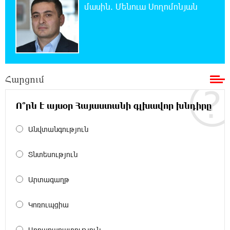
դրություն է հայտարարվել շոգի ալիքների
մասին. Մենուա Սողոմոնյան
պատճառով
19:53:41 7-08-2026
Երթևեկության կազմակերպման
փոփոխություն տեղի կունենա
Հարցում
19:35:21 7-08-2026
Հայաստանի հավաքականի նախկին
Ո՞րն է այսօր Հայաստանի գլխավոր խնդիրը
մարզիչը կգլխավորի Ղազախստանի
հավաքականը
Անվտանգություն
19:17:59 7-08-2026
Տնտեսություն
ԱԱԾ-ն զեկույց է ներկայացրել
Արտագաղթ
18:58:46 7-08-2026
Կոռուպցիա
Թրամփը ասել է, որ հանրապետականները
կարող են պարտվել Կոնգրեսի միջանկյալ
ընտրություններում
Արդարադատություն