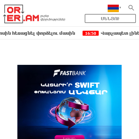
ՄԵՆՅՈՒ
ցնել փորձելու մասին
Վարչապետ լինել, չի նշա
16:50