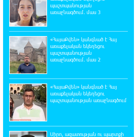
ու միայն ՀՀ քաղաքացին. Աննա Կոստանյան
պաշտպանության
առաջնագծում. մաս 3
20:49:35 7-08-2026
Փրկարարները հայտանաբերել են մոլորված
զբոսաշրջիկներին
«ՀայաՔվեն» կանգնած է Հայ
առաքելական եկեղեցու
20:39:24 7-08-2026
պաշտպանության
ԼՀԿ-ն պահանջում է դադարեցնել Գարեգին
առաջնագծում. մաս 2
Բ-ի և եպիսկոպոսների դեմ քրեական
հետապնդումը
20:30:30 7-08-2026
«ՀայաՔվեն» կանգնած է Հայ
Սարյան փողոցի բնակարաններից մեկում
առաքելական եկեղեցու
պայթյունի հետևանքով 55-ամյա
պաշտպանության առաջնագծում
տղամարդը այրվածքներով տեղափոխվել է
«Այրվածքաբանության ազգային կենտրոն»
20:11:48 7-08-2026
Սլովակիայի արևելքում արտակարգ
Սիրո, ազատության ու պարտքի