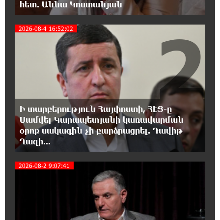
հետ. Աննա Կոստանյան
դատում են Ամենայն Հայոց Կաթողիկոսին.
Մարիաննա Ղահրամանյան
2
2026-08-4 16:52:02
18:32:23 7-08-2026
«հակասաֆարովյան» օրենսդրական
նախաձեռնության վերաբերյալ
հիմանվորումներ․ Շիրազ Մանուկյան
18:26:59 7-08-2026
Ի տարբերություն Հայփոստի, ՀԷՑ-ը
Վեհափառ Հայրապետի շուրջ խայտառակ
Սամվել Կարապետյանի կառավարման
զարգացումների, Գյուղացիներին
օրոք սակագին չի բարձրացրել. Դավիթ
վերաբերող առաջնային հարցերի մասին՝
Ղազի...
գյուղտեխնիկայից մինչև անվճար երթուղի. Անդրանիկ
Գևորգյան
3
2026-08-2 9:07:41
18:25:05 7-08-2026
Թուրքական ապրանքանիշը դադարեցնում է
գործունեությունը Ռուսաստանում