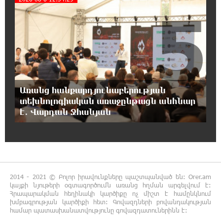
5
17:07:39 7-08-2026
Նարեկ Կարապետյանը` Կաթողիկոսին
հեռացնել փորձելու մասին
16:57:42 7-08-2026
«ՀայաՔվեն» կանգնած է Հայ առաքելական
եկեղեցու պաշտպանության առաջնագծում.
Առանց հանքարդյունաբերության
մաս 3
տեխնոլոգիական առաջընթացն անհնար
է․ Վարդան Ջհանյան
16:50:26 7-08-2026
Վարչապետ լինել, չի նշանակում ինչ ուզել
անել
16:42:49 7-08-2026
2014 - 2021 © Բոլոր իրավունքները պաշտպանված են: Orer.am
«ՀայաՔվեն» կանգնած է Հայ առաքելական
կայքի նյութերի օգտագործումն առանց հղման արգելվում է:
եկեղեցու պաշտպանության առաջնագծում.
Հրապարակման հեղինակի կարծիքը ոչ միշտ է համընկնում
մաս 2
խմբագրության կարծիքի հետ: Գովազդների բովանդակության
համար պատասխանատվությունը գովազդատուներինն է: