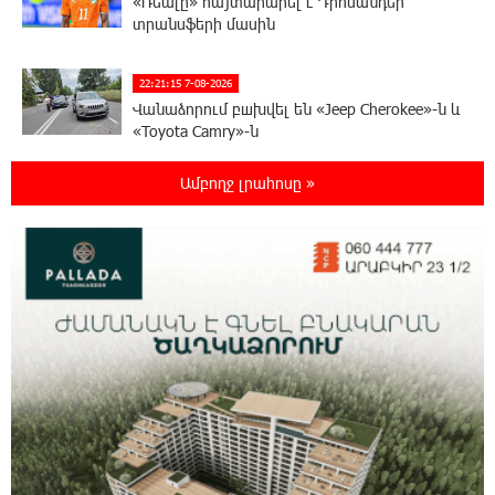
«Ռեալը» հայտարարել է Դիոմանդեի
տրանսֆերի մասին
22:21:15 7-08-2026
Վանաձորում բшխվել են «Jeep Cherokee»-ն և
«Toyota Camry»-ն
Ամբողջ լրահոսը »
22:03:58 7-08-2026
Մասկը մերժել է Կիևի խնդրանքը՝
օգտագործել Starlink-ը Ռուսաստանի դեմ
հարվшծները կառավարելու համար
21:45:44 7-08-2026
Երևանում և մարզերում էլեկտրաէներգիայի
ընդհատումներ կլինեն
21:26:16 7-08-2026
Ստեփանավանում ռուս կին է փորձել
ինքնասպան լինել