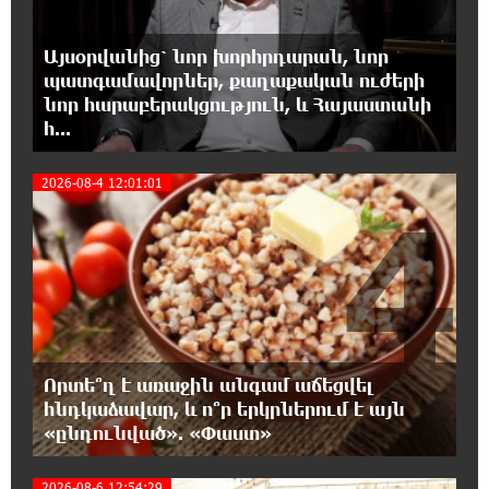
18:08:44 7-08-2026
Դանակահարություն՝ Մասիսի
Այսօրվանից՝ նոր խորհրդարան, նոր
գազալցակայաններից մեկի մոտ.
պատգամավորներ, քաղաքական ուժերի
կասկածյալը ձերբակալվել է
նոր հարաբերակցություն, և Հայաստանի
հ...
17:58:24 7-08-2026
Դատական նիստից հետո Մայր Տաճարում
2026-08-4 12:01:01
Վեհափառ Հայրապետը աղոթք է հնչեցնում
4
ժողովրդի հետ
17:31:07 7-08-2026
Վեհափառի հանդեպ տիտանական
ապօրինություն կա, անասելի ցավ եմ զգում.
Վարդևանյան
Որտե՞ղ է առաջին անգամ աճեցվել
17:30:48 7-08-2026
հնդկաձավար, և ո՞ր երկրներում է այն
Արժանապատիվ դատավորը ինքնաբացարկ
«ընդունված». «Փաստ»
հայտնեց և հրաժարվեց քննել գործն ու
դատել կաթողիկոսին. Մարիաննա Ղահրամանյան
2026-08-6 12:54:29