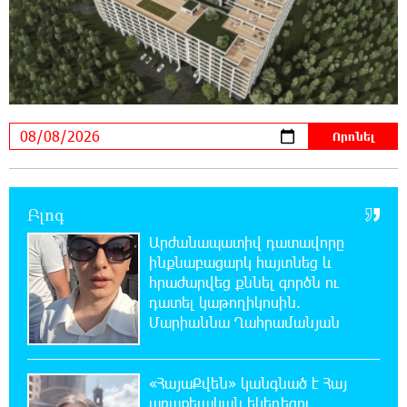
21:08:37 7-08-2026
ԵԱՏՄ֊ն չի ուզում, որ իր միջոցներով
զարգանա Հայաստանի տնտեսությունը ու
հետո գնա ԵՄ. Արշակ Կարապետյան
21:07:27 7-08-2026
ԱՄՆ վերաքննիչ դատարանը արգելափակել
է Թրամփի 400 միլիոն դոլար արժողությամբ
Սպիտակ տան պարահանդեսային դահլիճի նախագիծը
Բլոգ
Արժանապատիվ դատավորը
21:03:44 7-08-2026
ինքնաբացարկ հայտնեց և
Կաթողիկոսի նկատմամբ իրականացվող
հրաժարվեց քննել գործն ու
բռնադատավարությունը միահեծան
դատել կաթողիկոսին.
իշխանության հետևանք է. Հանրային Դաշինք
Մարիաննա Ղահրամանյան
20:59:50 7-08-2026
Մեր երկրում իշխանության և ընդդիմության
«ՀայաՔվեն» կանգնած է Հայ
անվերջանալի պայքարում տուժում է միայն
առաքելական եկեղեցու