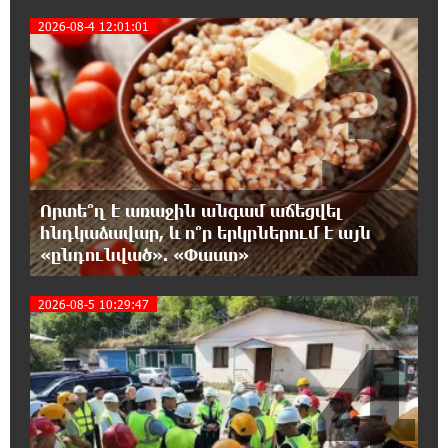
«Շտապ հաստատեք քարտի տվյալները»․
2026-08-4 12:01:01
IDBank-ը զգուշացնում է հյուրանոցների
3
ամրագրման հետ կապված զեղծարարությունների մասին
16:29:54 8-08-2026
Մհեր Անանյանն ընդգրկվել է Յունիբանկի
Վարչության կազմում
16:05:54 8-08-2026
Որտե՞ղ է առաջին անգամ աճեցվել
«Սմայլ Սվիթ»-ի զարգացման ճանապարհը
հնդկաձավար, և ո՞ր երկրներում է այն
Կոնվերս Բանկի գործընկերությամբ
«ընդունված». «Փաստ»
15:33:02 8-08-2026
2026-08-5 10:29:47
4
Ինչպես է ՔՊ-ն «հարգում» ժողովրդի քվեն.
Մարիաննա Ղահրամանյան
15:21:17 8-08-2026
Ընդդիմությունը պետք է օր առաջ
համախմբվի այս ծանր իրավիճակից դուրս