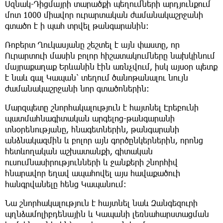
Սզնակ-Դիցմայրի տարածքի պեղումների արդյունքում
մոտ 1000 միավոր ուրարտական ժամանակաշրջանի
գտածո է ի պահ տրվել թանգարանին։
Ռոբերտ Ղուկասյանը շեշտել է այն փաստը, որ
Ուրարտուի մասին բոլոր հիշատակումները նախկինում
մայրաքաղաք Երևանին էին առնչվում, իսկ այսօր պետք
է նաև գալ Կապան՝ տեղում ծանոթանալու նույն
ժամանակաշրջանի նոր գտածոներին։
Մարզպետը շնորհակալություն է հայտնել Էրեբունի
պատմահնագիտական արգելոց-թանգարանի
տնօրենությանը, հնագետներին, թանգարանի
անձնակազմին և բոլոր այն գործընկերներին, որոնց
հետևողական աշխատանքի, գիտական
ուսումնասիրությունների և ջանքերի շնորհիվ
հնարավոր եղավ ապահովել այս հավաքածուի
հանգրվանելը հենց Կապանում։
Նա շնորհակալություն է հայտնել նաև Զանգեզուրի
պղնձամոլիբդենային և Կապանի լեռնահարստացման