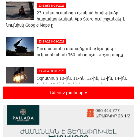
23:58:58 8-08-2026
23-ամյա ուսանողի մշակած հավելվածը
հարավկորեական App Store-ում շրջանցել է
նույնիսկ Google Maps-ը
23:39:22 8-08-2026
Ռուսաստանի տարածքում ոչնչացվել է
ուկրաինական 360 անօդաչու թռչող սարք
23:20:45 8-08-2026
Օգոստոսի 10-ին, 11-ին, 12-ին, 13-ին, 14-ին,
17-ին, 18-ին և 20-ին հարյուրավոր
հասցեներում լույս չի լինելու
Ամբողջ լրահոսը »
23:01:57 8-08-2026
Ողբերգական դեպք՝ Երևանում․ Կիևյան
կամրջի տակ հայտնաբերվել է տղամարդու
մարմին