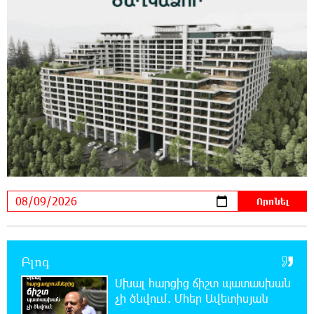
22:43:21 8-08-2026
Ադրբեջանի Սարով գյուղում տանը 18-ամյա
աղջկա դի է հայտնաբերվել
22:25:11 8-08-2026
Հայհիդրոմետի տնօրենը գրել է
22:07:09 8-08-2026
Արտակարգ դեպք՝ Երևանում․ կոտրել են
«Հույս բոլոր մարդկանց» հիմնադրամի
շենքի պատուհաններն ու դռները
21:48:41 8-08-2026
Ալիևն ու Թրամփը հեռախոսազրույց են
ունեցել
Բլոգ
Սխալ հարցից ճիշտ պատասխան
21:29:45 8-08-2026
չի ծնվում. Մհեր Ավետիսյան
«Ինտեր»-ը հաղթեց «Յուվենտուս»-ին