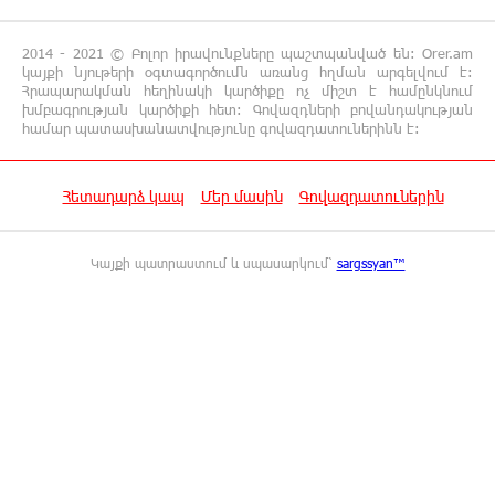
համատեղում են արևային վահանակները
ոչխարների հետ մեկ դաշտում, և դա աշխատում է
2014 - 2021 © Բոլոր իրավունքները պաշտպանված են: Orer.am
կայքի նյութերի օգտագործումն առանց հղման արգելվում է:
Հրապարակման հեղինակի կարծիքը ոչ միշտ է համընկնում
12:27:29 8-08-2026
խմբագրության կարծիքի հետ: Գովազդների բովանդակության
Սաուդյան Արաբիան, Թուրքիան և
համար պատասխանատվությունը գովազդատուներինն է:
Պակիստանը համատեղ պաշտպանության
մասին համաձայնագիր են կնքել. Արտակ Զաքարյան
Հետադարձ կապ
Մեր մասին
Գովազդատուներին
12:05:38 8-08-2026
Սլովակիայի նախկին ղեկավարները
Կայքի պատրաստում և սպասարկում՝
sargssyan™
պահանջում են, որ Նիկոլ Փաշինյանը
դադարեցնի Հայ Առաքելական Եկեղեցու նկատմամբ
քաղաքական հետապնդումները և ճնշումները
11:47:14 8-08-2026
Բանկային գաղտնիքի ապօրինի արտահոսք,
մերժված վարույթներ և լռող բանկեր.
ահազանգում է գործարարը