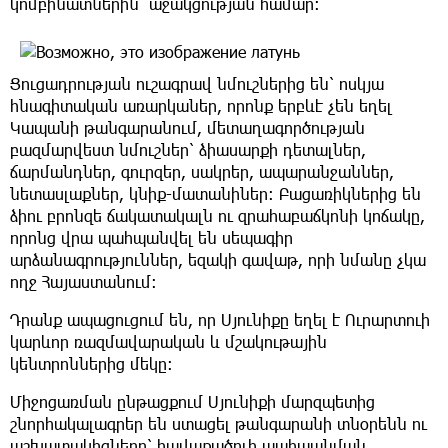
կոմբինատներին՝ աջակցության համար։
Ցուցադրության ուշագրավ նմուշներից են՝ ոսկյա
հնագիտական առարկաներ, որոնք երբևէ չեն եղել
Կապանի թանգարանում, մետաղագործության
բազմարվեստ նմուշներ՝ ձիասարքի դետալներ,
ճարմանդներ, գուրզեր, սակրեր, ապարանջաններ,
նետասլաքներ, կնիք-մատանիներ։ Բացառիկներից են
ձիու բրոնզե ճակատակալն ու զրահաբաճկոնի կոճակը,
որոնց վրա պահպանվել են սեպագիր
արձանագրություններ, եզակի գավաթ, որի նմանը չկա
ողջ Հայաստանում։
Դրանք ապացուցում են, որ Սյունիքը եղել է Ուրարտուի
կարևոր ռազմավարական և մշակութային
կենտրոններից մեկը։
Միջոցառման ընթացքում Սյունիքի մարզպետից
շնորհակալագրեր են ստացել թանգարանի տնօրենն ու
աշխատակիցները՝ հավաքածուի պահպանման,