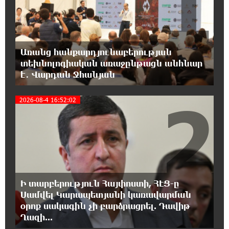
1
ունեցող անձանց միջազգային մարզական
փառատոն
18:02:58 8-08-2026
Առանց հանքարդյունաբերության
Դմիտրի Մեդվեդև. Արևմուտքի
տեխնոլոգիական առաջընթացն անհնար
քաղաքականությունը Հայաստանի
է․ Վարդան Ջհանյան
նկատմամբ կրկնում է վրացական սցենարը
2
2026-08-4 16:52:02
17:36:59 8-08-2026
Ադրբեջանցիների բնակեցումը
Հայաստանում լուրջ վտանգներ է
պարունակում. Ավետիք Չալաբյան
17:28:45 8-08-2026
«Հայաքվե»-ի հայտարարությունից հետո
Ի տարբերություն Հայփոստի, ՀԷՑ-ը
WCC-ն արձագանքել է Հայ Եկեղեցու շուրջ
ստեղծված իրավիճակին
Սամվել Կարապետյանի կառավարման
օրոք սակագին չի բարձրացրել. Դավիթ
Ղազի...
16:58:38 8-08-2026