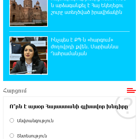
Ճապոնական Յակիշիմե կերամիկայի
ն արձագանքել է Հայ Եկեղեցու
ցուցահանդեսը երկարաձգվել է մինչև
շուրջ ստեղծված իրավիճակին
օգոստոսի 30-ը
19:55:28 8-08-2026
Որոնվում է նախաձեռնված քրեական
Ինչպես է ՔՊ-ն «հարգում»
վարույթի շրջանակներում
ժողովրդի քվեն. Մարիաննա
Ղահրամանյան
19:37:10 8-08-2026
Փաշինյանն ու Թրամփը հեռախոսազրույց
են ունեցել
Հարցում
19:19:12 8-08-2026
Չհանե´ս խաչդ, Հայաստան աշխարհ․ Ուժեղ
Հայաստան
Ո՞րն է այսօր Հայաստանի գլխավոր խնդիրը
Անվտանգություն
19:18:03 8-08-2026
Սիցիլիայի օդանավակայանը փակվել է
Էթնա հրաբխի ժայթքման պատճառով
Տնտեսություն