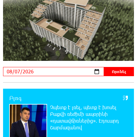
21:41:25 6-08-2026
Վթար Լոռու մարզում․ փրկարարները
վարորդին դուրս են բերել արգելափակումից
21:23:57 6-08-2026
Երևանում երթուղիների փոփոխություն
կլինի
21:10:46 6-08-2026
Օգոստոսի 7-ին՝ Գարեգին Բ Ամենայն Հայոց
Կաթողիկոսի դատական նիստը
20:44:49 6-08-2026
Բլոգ
ՆԳՆ-ն՝ աղբակույտի տակ մնացած
քաղաքացու մահվան մասին
Չպետք է լռել, պետք է խոսել
Բաքվի ռեժիմի ապօրինի
«դատավճիռներից». Էդուարդ
20:42:28 6-08-2026
Շարմազանով
«Համահայկական ճակատ» շարժումը
զորակցություն է հայտնում Ամենայն Հայոց