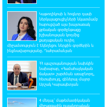
Կաթողիկոսին
Կաթողիկոսի և հոգևոր դասի
20:26:38 6-08-2026
ներկայացուցիչների նկատմամբ
Ավտովթար՝ Կոտայքի մարզում. Զովունի-
հարուցված այս խայտառակ
Եղվարդ ճանապարհին բախվել են «Alfa
քրեական գործընթացը
Romeo»-ն և «Opel»-ը. կա վիրավոր
իշխանության կողմից
քաղաքական ուղիղ
20:08:02 6-08-2026
միջամտություն է Եկեղեցու ներքին գործերին և
Արժևորվում է Շիրակի երգիծական
ինքնավարությանը. Ղահրամանյան
բանահյուսությունը
ՀՀ պաշտպանության նախկին
19:42:39 6-08-2026
նախարար, «Համահայկական
Վրաստանում պետական ​​պաշտոնյային
ճակատ» շարժման առաջնորդ,
կաշառելու փորձի համար քաղաքացի է
հետախույզ, գեներալ-մայոր
ձերբակալվել
Արշակ Կարապետյան
19:25:15 6-08-2026
ՌԴ-ն պատրաստ է շարունակել Հայաստանի
4 մեդալ՝ մաթեմատիկական
երկաթուղիների կոնցեսիոն կառավարումը.
միջազգային ուսանողական