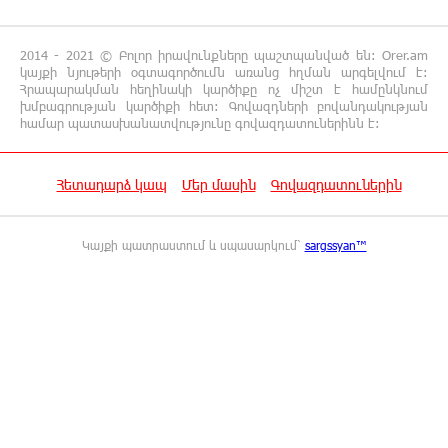
Վարդան Ջհանյան
2014 - 2021 © Բոլոր իրավունքները պաշտպանված են: Orer.am
12:44:19 6-08-2026
կայքի նյութերի օգտագործումն առանց հղման արգելվում է:
Ավետիք Չալաբյանին կալանավորել են
Հրապարակման հեղինակի կարծիքը ոչ միշտ է համընկնում
խմբագրության կարծիքի հետ: Գովազդների բովանդակության
անօրինական հիմքերով. Անահիտ Ադամյան
համար պատասխանատվությունը գովազդատուներինն է:
12:16:02 6-08-2026
Հետադարձ կապ
Մեր մասին
Գովազդատուներին
Ժողովո՛ւրդ, Սամվել Կարապետյանի,
սրբազանների կալանքը ապօրինի է եղել.
Արամ Վարդևանյան
Կայքի պատրաստում և սպասարկում՝
sargssyan™
12:14:06 6-08-2026
Ամեն ընտրություններից հետո իշխանական
պատգամավորների թիվը փոքրանում է,
գնալով ավելի է փոքրանալու. Նարեկ Կարապետյան
12:04:12 6-08-2026
Սամվել Կարապետյանի տեսլականը
համոզեց ինձ վերադառնալ