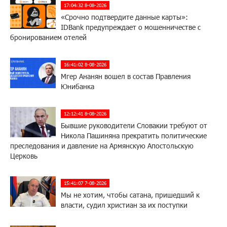
17:04:32 8-08-2026
«Срочно подтвердите данные карты»:
IDBank предупреждает о мошенничестве с
бронированием отелей
16:41:02 8-08-2026
Мгер Ананян вошел в состав Правления
Юнибанка
12:12:41 8-08-2026
Бывшие руководители Словакии требуют от
Никола Пашиняна прекратить политические
преследования и давление на Армянскую Апостольскую
Церковь
15:41:07 7-08-2026
Мы не хотим, чтобы сатана, пришедший к
власти, судил христиан за их поступки