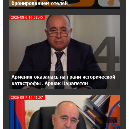
бронированием отелей
18:04:39 13-07-2026
2026-08-6 19:58:45
День благодарности клиентам в Ванадзоре:
IDBank
4
17:07:36 11-07-2026
Пашинян замотивирован уничтожить
Армению․ Аршак Карапетян
14:27:40 11-07-2026
«Мой лес Армения» — бенефициар
Армения оказалась на грани исторической
инициативы «Сила одного драма» в июле
катастрофы․ Аршак Карапетян
2026-08-7 15:41:07
12:56:04 11-07-2026
Станьте акционером Юнибанка и
воспользуйтесь выгодным инвестиционным
предложением