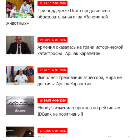
11:25:10 7-08-2026
При поддержке Ucom представлена
образовательная игра «Запоминай
животных»
19:58:45 6-08-2026
Армения оказалась на грани исторической
катастрофы․ Аршак Карапетян
17:28:15 6-08-2026
Выполняя требования агрессора, мира не
достичь. Аршак Карапетян
16:36:59 6-08-2026
Moody’s изменило прогноз по рейтингам
IDBank на позитивный
17:22:07 5-08-2026
IDBank представляет новую карту Mastercard