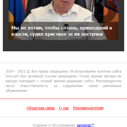
5
21:45:09 9-07-2026
IDBank предупреждает о мошеннических
звонках от имени пенсионных фондов
Мы не хотим, чтобы сатана, пришедший к
15:50:50 9-07-2026
власти, судил христиан за их поступки
Небольшой французский уголок в Раздане
при сотрудничестве с Конверс МСБ
15:18:39 9-07-2026
Предателя Пашиняна нужно скинуть с трона.
Аршак Карапетян
2014 - 2021 © Все права защищены: Использование контена сайта
Orer.am без активной ссылки запрещено. Точка зрения автора не
ваегда совпадает с точкой зрения редакции сайта. Рекламодатели
18:38:14 8-07-2026
несут ответственность за содержание своих рекламных
объявлениях
Зачем Пашинян полетел в Россию?․ Аршак
Карапетян
Обратная связь
О нас
Рекламодателям
17:46:18 8-07-2026
Глава МИД Иордании: Подписание мирного
соглашения между Арменией и
Создание и обслуживание:
sargssyan™