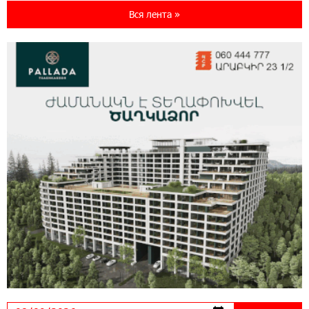
World с преимуществами для путешествий и
Вся лента »
специальной акцией
14:56:06 5-08-2026
Ucom и FPWC обеспечат круглосуточный
мониторинг дикой природы в Гнишике с
помощью солнечной энергии
14:56:01 5-08-2026
Ucom и FPWC обеспечат круглосуточный
мониторинг дикой природы в Гнишике с
помощью солнечной энергии
22:41:05 3-08-2026
Idram и IDBank - рядом со стартапами на
Seaside Startup Summit
10:12:55 3-08-2026
В мобильном приложении Юнибанка теперь