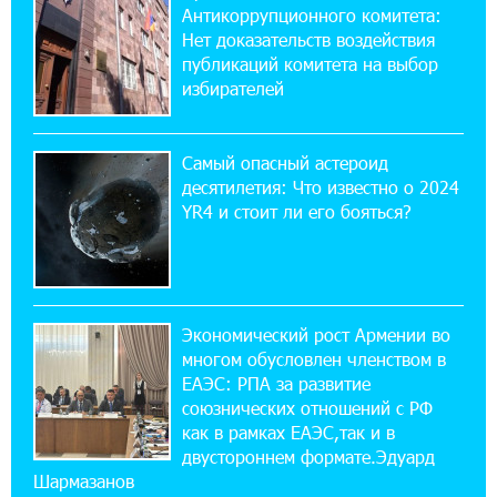
Антикоррупционного комитета:
10% годовых и оформление в мобильном
приложении
Нет доказательств воздействия
публикаций комитета на выбор
избирателей
17:03:49 30-07-2026
Платформа Rate.Trading на Seaside Startup
Summit: IDBank представил инновационное
Самый опасный астероид
решение
десятилетия: Что известно о 2024
YR4 и стоит ли его бояться?
14:44:13 29-07-2026
Состоялось открытие Khachaturian Rooftop
при поддержке IDBank
Экономический рост Армении во
18:38:18 28-07-2026
многом обусловлен членством в
Пашинян ты упустил свой шанс уйти
спокойно. Аршак Карапетян
ЕАЭС: РПА за развитие
союзнических отношений с РФ
как в рамках ЕАЭС,так и в
12:04:53 28-07-2026
двустороннем формате.Эдуард
Обновленный Центр продаж и обслуживания
Шармазанов
Ucom открылся по адресу ул. Шаумяна, 24/2