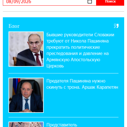
можно зарегистрироваться также с помощью
imID
Блог
21:09:13 31-07-2026
«Бесплатные бонусы в играх»: IDBank
Бывшие руководители Словакии
предупреждает о кибератаках на школьников
требуют от Никола Пашиняна
прекратить политические
11:21:15 31-07-2026
преследования и давление на
ЕАЭС со временем будет расширяться. Когда-
Армянскую Апостольскую
нибудь это поймёт и рядовой армянин, но
Церковь
будет уже поздно
Предателя Пашиняна нужно
11:03:52 31-07-2026
скинуть с трона. Аршак Карапетян
Если Израиль использует тему Геноцида
армян против Эрдогана, то что для него
значит сам Геноцид?
17:16:14 30-07-2026
Представитель
ВТБ (Армения): вклад «Стабильный» — до