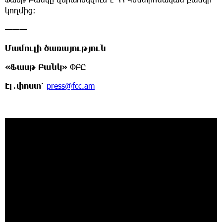
կողմից։
———
Մամուլի ծառայություն
«
Ֆասթ
Բանկ
»
ՓԲԸ
Էլ
․
փոստ՝
press@fcc.am