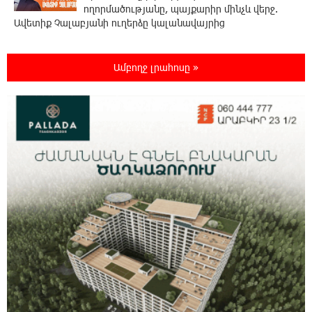
ողորմածությանը, պայքարիր մինչև վերջ.
Ավետիք Չալաբյանի ուղերձը կալանավայրից
11:48:55 6-08-2026
Ամբողջ լրահոսը »
«Չեմ վերադառնալու փաստաբանական
գործունեությանը»․ Արամ Վարդևանյան
11:43:15 6-08-2026
Հայաստանը կարիք ունի Ավետիք
Չալաբյանի նման խելացի, աշխատասեր և
զարգացած մարդու. Արմեն Մանվելյան
11:39:05 6-08-2026
Հիմա. Նարեկ Կարապետյանի ճեպազրույցը
11:34:10 6-08-2026
ՊԱՏՄՈՒԹՅԱՆ ԱՅՍ ՕՐԸ (6 օգոստոսի).
Ազդարարվել է Հյուսիս-Հարավ