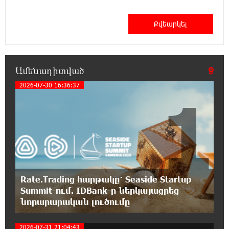
Ընտրություններն ավարտվեցին,
իշխանություններին էլ ոչինչ չի
հետաքրքրու՞մ. «Փաստ»
6:32:20 6-08-2026
Ամենադիտված
Նոր պարտքեր են ներգրավում ճեղքերը
փակելու համար. «Փաստ»
2026-07-30 16:36:37
1
6:01:15 6-08-2026
Անհավասարակշռության և նոր
կախվածության վտանգները. «Փաստ»
0:57:28 6-08-2026
Ես հավատում եմ, որ «Արարարտ-
Արմենիան» ունակ է անցնել որակավորման
Rate.Trading հարթակը՝ Seaside Startup
վերջին փուլ. Բերեզովսկի
Summit-ում. IDBank-ը ներկայացրեց
նորարարական լուծումը
0:39:46 6-08-2026
2026-07-31 21:04:43
Գերմանիայում ահաբեկչության գործով