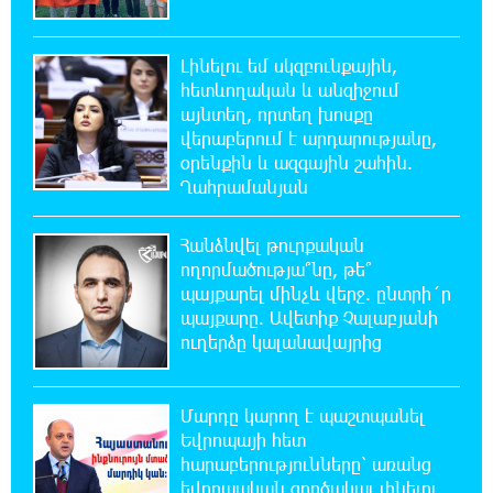
գյուղատնտեսությունը կորցնում իր
դիմադրողականությունը. «Փաստ»
Լինելու եմ սկզբունքային,
հետևողական և անզիջում
10:32:10 6-08-2026
ՀՀ պաշտպանության նախկին նախարար,
այնտեղ, որտեղ խոսքը
«Համահայկական ճակատ» շարժման
վերաբերում է արդարությանը,
առաջնորդ, հետախույզ, գեներալ-մայոր Արշակ
օրենքին և ազգային շահին.
Կարապետյան
Ղահրամանյան
10:01:48 6-08-2026
Հանձնվել թուրքական
«Հայկիցս հետո ապրելու ուժ թոռնիկներս
ողորմածությա՞նը, թե՞
տվեցին». Հայկ Լալայանն անմահացել է
պայքարել մինչև վերջ. ընտրի´ր
պատերազմի երկրորդ օրը՝ սեպտեմբերի 28-ին. «Փաստ»
պայքարը. Ավետիք Չալաբյանի
ուղերձը կալանավայրից
9:34:35 6-08-2026
Քարը քարին չեն թողնի. «Փաստ»
Մարդը կարող է պաշտպանել
Եվրոպայի հետ
հարաբերությունները՝ առանց
9:03:32 6-08-2026
եվրոպական գործակալ լինելու.
«Եթե չկա տնտեսական ինքնիշխանություն,