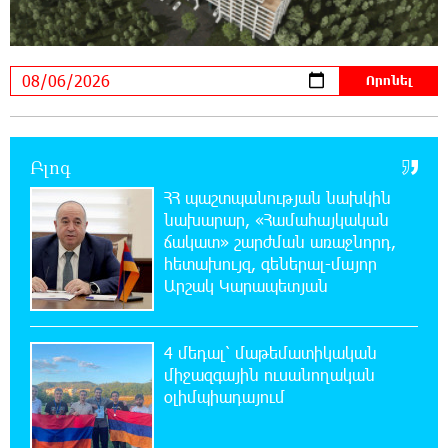
ավտոմայրուղու շինարարության մեկնարկը. «Փաստ»
11:03:37 6-08-2026
Եվրոպական երազանք աղքատության
հետհամով. առևտրային ճգնաժամը մտել է
վտանգավոր փուլ. «Փաստ»
Բլոգ
10:43:08 6-08-2026
ՀՀ պաշտպանության նախկին
Հարցնում են իրար.«ամուսինդ ո՞նց է, քեռիդ
նախարար, «Համահայկական
ո՞նց է». Մարուքյանը հիասթափված է
նորընտիր խորհրդարանից
ճակատ» շարժման առաջնորդ,
հետախույզ, գեներալ-մայոր
Արշակ Կարապետյան
10:35:54 6-08-2026
Ոչխարները արևային էլեկտրակայանի մոտ,
և դա փոխում է պատկերացումները
4 մեդալ՝ մաթեմատիկական
էներգիայի արտադրության մասին
միջազգային ուսանողական
օլիմպիադայում
10:32:18 6-08-2026
Ինչո՞ւ է Հայաստանի