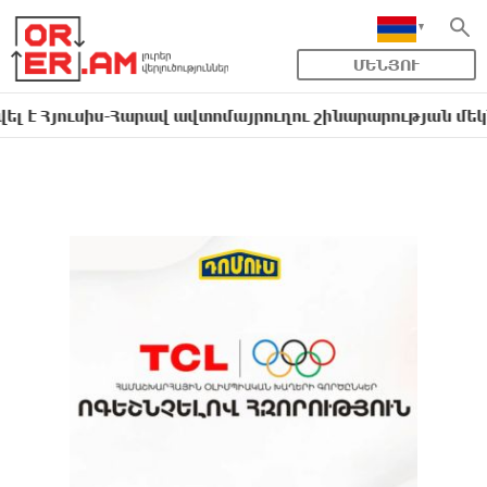
ՄԵՆՅՈՒ
ւսիս-Հարավ ավտոմայրուղու շինարարության մեկնարկը.