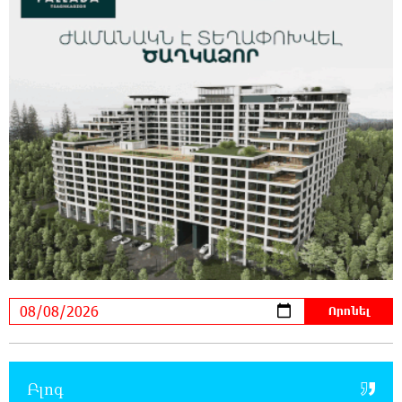
21:45:44 7-08-2026
Երևանում և մարզերում էլեկտրաէներգիայի
ընդհատումներ կլինեն
21:26:16 7-08-2026
Ստեփանավանում ռուս կին է փորձել
ինքնասպան լինել
21:08:37 7-08-2026
ԵԱՏՄ֊ն չի ուզում, որ իր միջոցներով
զարգանա Հայաստանի տնտեսությունը ու
հետո գնա ԵՄ. Արշակ Կարապետյան
21:07:27 7-08-2026
ԱՄՆ վերաքննիչ դատարանը արգելափակել
է Թրամփի 400 միլիոն դոլար արժողությամբ
Սպիտակ տան պարահանդեսային դահլիճի նախագիծը
Բլոգ