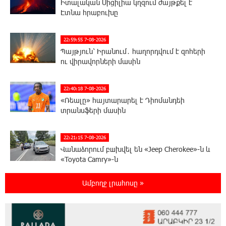
Իտալական Սիցիլիա կղզում ժայթքել է
Էտնա հրաբուխը
22:59:55 7-08-2026
Պայթյուն՝ Իրանում․ հաղորդվում է զոհերի
ու վիրավորների մասին
22:40:18 7-08-2026
«Ռեալը» հայտարարել է Դիոմանդեի
տրանսֆերի մասին
22:21:15 7-08-2026
Վանաձորում բшխվել են «Jeep Cherokee»-ն և
«Toyota Camry»-ն
Ամբողջ լրահոսը »
22:03:58 7-08-2026
Մասկը մերժել է Կիևի խնդրանքը՝
օգտագործել Starlink-ը Ռուսաստանի դեմ
հարվшծները կառավարելու համար