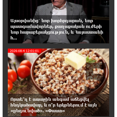
Վեհափառի հանդեպ տիտանական
ապօրինություն կա, անասելի ցավ եմ զգում.
Վարդևանյան
Այսօրվանից՝ նոր խորհրդարան, նոր
պատգամավորներ, քաղաքական ուժերի
17:30:48 7-08-2026
նոր հարաբերակցություն, և Հայաստանի
Արժանապատիվ դատավորը ինքնաբացարկ
հ...
հայտնեց և հրաժարվեց քննել գործն ու
դատել կաթողիկոսին. Մարիաննա Ղահրամանյան
2026-08-4 12:01:01
5
17:07:39 7-08-2026
Նարեկ Կարապետյանը` Կաթողիկոսին
հեռացնել փորձելու մասին
16:57:42 7-08-2026
«ՀայաՔվեն» կանգնած է Հայ առաքելական
եկեղեցու պաշտպանության առաջնագծում.
Որտե՞ղ է առաջին անգամ աճեցվել
մաս 3
հնդկաձավար, և ո՞ր երկրներում է այն
«ընդունված». «Փաստ»
16:50:26 7-08-2026