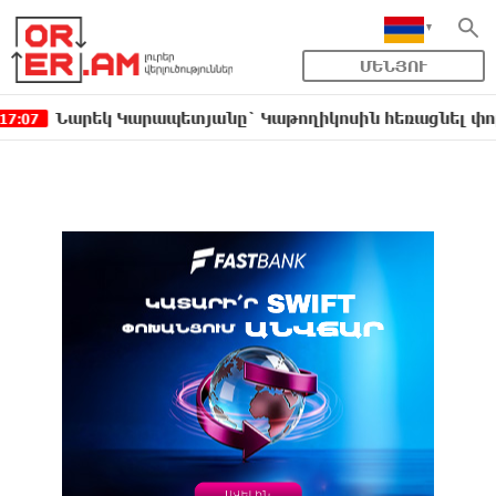
ՄԵՆՅՈՒ
րեկ Կարապետյանը` Կաթողիկոսին հեռացնել փորձելու մ