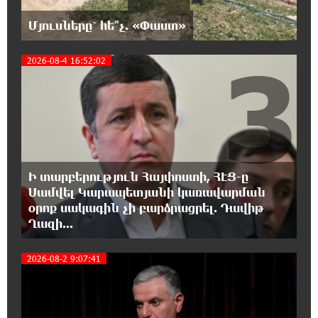
վերաբերող առաջնային հարցերի մասին՝
Մյուսները՝ հե՞չ. «Փաստ»
գյուղտեխնիկայից մինչև անվճար երթուղի. Անդրանիկ
Գևորգյան
3
2026-08-4 16:52:02
18:25:05 7-08-2026
Թուրքական ապրանքանիշը դադարեցնում է
գործունեությունը Ռուսաստանում
18:08:44 7-08-2026
Դանակահարություն՝ Մասիսի
Ի տարբերություն Հայփոստի, ՀԷՑ-ը
գազալցակայաններից մեկի մոտ.
Սամվել Կարապետյանի կառավարման
կասկածյալը ձերբակալվել է
օրոք սակագին չի բարձրացրել. Դավիթ
Ղազի...
17:58:24 7-08-2026
Դատական նիստից հետո Մայր Տաճարում
4
2026-08-2 9:07:41
Վեհափառ Հայրապետը աղոթք է հնչեցնում
ժողովրդի հետ
17:31:07 7-08-2026