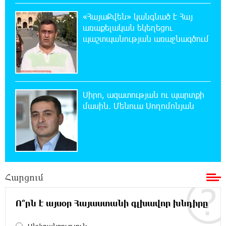
20:30:30 7-08-2026
«ՀայաՔվեն» կանգնած է Հայ
Սարյան փողոցի բնակարաններից մեկում
առաքելական եկեղեցու
պայթյունի հետևանքով 55-ամյա
պաշտպանության առաջնագծում
տղամարդը այրվածքներով տեղափոխվել է
«Այրվածքաբանության ազգային կենտրոն»
20:11:48 7-08-2026
Սլովակիայի արևելքում արտակարգ
Սիրո, ազատության ու պարտքի
դրություն է հայտարարվել շոգի ալիքների
մասին. Մենուա Սողոմոնյան
պատճառով
19:53:41 7-08-2026
Երթևեկության կազմակերպման
փոփոխություն տեղի կունենա
Հարցում
19:35:21 7-08-2026
Հայաստանի հավաքականի նախկին
Ո՞րն է այսօր Հայաստանի գլխավոր խնդիրը
մարզիչը կգլխավորի Ղազախստանի
հավաքականը