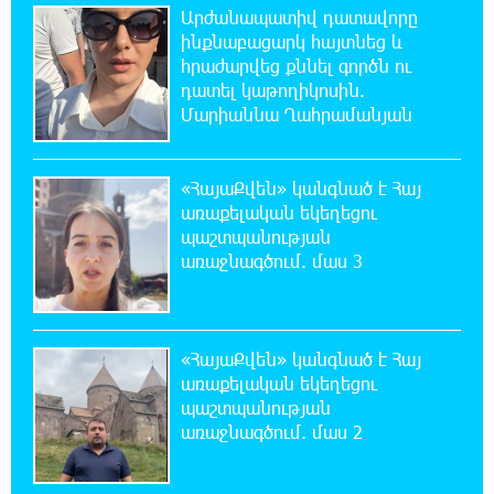
Արժանապատիվ դատավորը
21:03:44 7-08-2026
ինքնաբացարկ հայտնեց և
Կաթողիկոսի նկատմամբ իրականացվող
հրաժարվեց քննել գործն ու
բռնադատավարությունը միահեծան
դատել կաթողիկոսին.
իշխանության հետևանք է. Հանրային Դաշինք
Մարիաննա Ղահրամանյան
20:59:50 7-08-2026
Մեր երկրում իշխանության և ընդդիմության
«ՀայաՔվեն» կանգնած է Հայ
անվերջանալի պայքարում տուժում է միայն
առաքելական եկեղեցու
ու միայն ՀՀ քաղաքացին. Աննա Կոստանյան
պաշտպանության
առաջնագծում. մաս 3
20:49:35 7-08-2026
Փրկարարները հայտանաբերել են մոլորված
զբոսաշրջիկներին
«ՀայաՔվեն» կանգնած է Հայ
առաքելական եկեղեցու
20:39:24 7-08-2026
պաշտպանության
ԼՀԿ-ն պահանջում է դադարեցնել Գարեգին
առաջնագծում. մաս 2
Բ-ի և եպիսկոպոսների դեմ քրեական
հետապնդումը