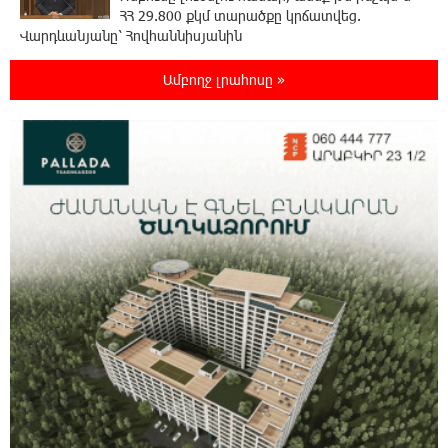
ՀՀ 29.800 քկմ տարածքը կրճատվեց.
Վարդևանյանը՝ Հովհաննիսյանին
Ամբողջ լրահոսը »
15:00:46 6-08-2026
Ֆասթ Բանկը Սևան Ստարտափ Սամմիթին
ներկայացրել է իր պրոդուկտներն ու
քարտային առաջարկները
14:40:31 6-08-2026
Ընդդիմությունը պետք է իր շուրջը
համախմբի արտախորհրդարանական բոլոր
ուժերին. Արեգ Սավգուլյան
14:34:52 6-08-2026
Կաթողիկոսի և հոգևոր դասի
ներկայացուցիչների նկատմամբ
հարուցված այս խայտառակ քրեական գործընթացը
իշխանության կողմից քաղաքական ուղիղ միջամտություն
է Եկեղեցու ներքին գործերին և ինքնավարությանը.
Ղահրամանյան