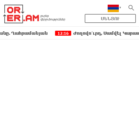
ՄԵՆՅՈՒ
Ղահրամանյան
Ժողովո՛ւրդ, Սամվել Կարապետյանի
12:16