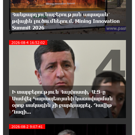
ինքնիշխանություն. առաջիկա խոշորագույն վտանգներից
է գործազրկության և աղքատության աճը». «Փաստ»
Հանքարդյունաբերության ապագան՝
թվային լուծումներում. Mining Innovation
8:32:22 6-08-2026
Summit 2026
Գնաճային ռիսկերի, արտահանման
խնդիրների և աճի կայունության
4
մարտահրավերների համախումբը. «Փաստ»
2026-08-4 16:52:02
8:01:25 6-08-2026
Քաղաքական սուր կոնտրաստն ու
դիսբալանսը. «Փաստ»
7:34:14 6-08-2026
Ի տարբերություն Հայփոստի, ՀԷՑ-ը
Ինքնակամ կառույցները հաշվառելու
Սամվել Կարապետյանի կառավարման
ընթացակարգում նոր փոփոխություններ
օրոք սակագին չի բարձրացրել. Դավիթ
կկատարվեն. «Փաստ»
Ղազի...
7:03:23 6-08-2026
2026-08-2 9:07:41
Ընտրություններն ավարտվեցին,