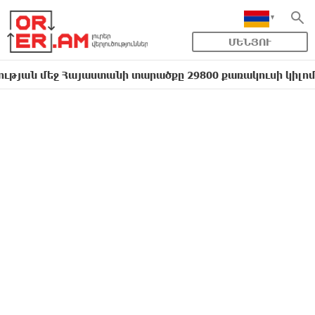
ՄԵՆՅՈՒ
ջ Հայաստանի տարածքը 29800 քառակուսի կիլոմետր է. 