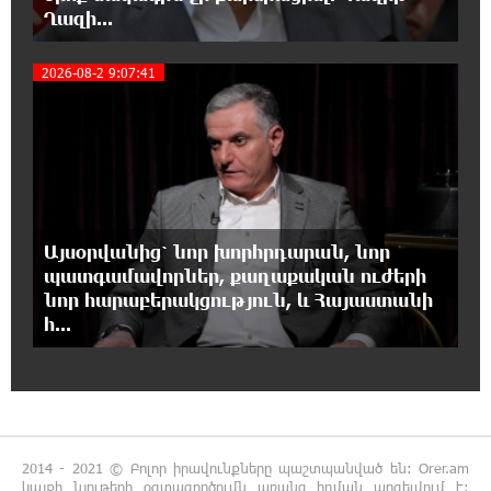
դատավարությունը
Ղազի...
5
2026-08-2 9:07:41
17:00:30 6-08-2026
Մեր կրոնական զգացմունքների հետ խաղը
ունենալու է հետևանքներ․ Նարեկ
Կարապետյան
16:50:59 6-08-2026
Ռուսաստանի հետ խնդիրները պետք է
Այսօրվանից՝ նոր խորհրդարան, նոր
լուծել դիվանագիտական ճանապարհով․
Նարեկ Կարապետյան
պատգամավորներ, քաղաքական ուժերի
նոր հարաբերակցություն, և Հայաստանի
հ...
16:44:56 6-08-2026
Վաղը մենք ԱԺ չենք գալու. Նարեկ
Կարապետյան
16:15:33 6-08-2026
ՈւՂԻՂ. Նարեկ Կարապետյանը հանդես է
2014 - 2021 © Բոլոր իրավունքները պաշտպանված են: Orer.am
գալիս հայտարարությամբ
կայքի նյութերի օգտագործումն առանց հղման արգելվում է: