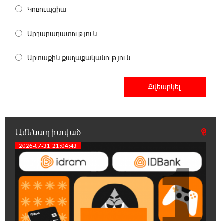
Կոռուպցիա
20:42:28 6-08-2026
«Համահայկական ճակատ» շարժումը
Արդարադատություն
զորակցություն է հայտնում Ամենայն Հայոց
Կաթողիկոսին
Արտաքին քաղաքականություն
20:26:38 6-08-2026
Ավտովթար՝ Կոտայքի մարզում. Զովունի-
Եղվարդ ճանապարհին բախվել են «Alfa
Romeo»-ն և «Opel»-ը. կա վիրավոր
Ամենադիտված
20:08:02 6-08-2026
Արժևորվում է Շիրակի երգիծական
2026-07-31 21:04:43
1
բանահյուսությունը
19:42:39 6-08-2026
Վրաստանում պետական ​​պաշտոնյային
կաշառելու փորձի համար քաղաքացի է
ձերբակալվել