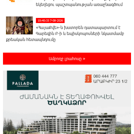
եկեղեցու պաշտպանության առաջնագծում
10:40:33 7-08-2026
«ՀայաՔվե»-ն խստորեն դատապարտում է
Գարեգին Բ-ի և եպիսկոպոսների նկատմամբ
քրեական հետապնդումը
9:30:39 7-08-2026
Ամբողջ լրահոսը »
Այսօր «Համահայկական ճակատ»
կուսակցության ղեկավար, ՀՀ Զինված
ուժերի պահեստազորի փոխգնդապետ, հետախուզական
զորքերի սպա Արսեն Վարդանյանի ծննդյան տարեդարձն է
0:50:31 7-08-2026
Օգոստոսի 7-ին, 10-ին, 11-ին, 12-ին և 13-ին
գազ չի լինելու․ հասցեներ
0:30:31 7-08-2026
Հնդկաստանի հյուսիս-արևելքում տեղի