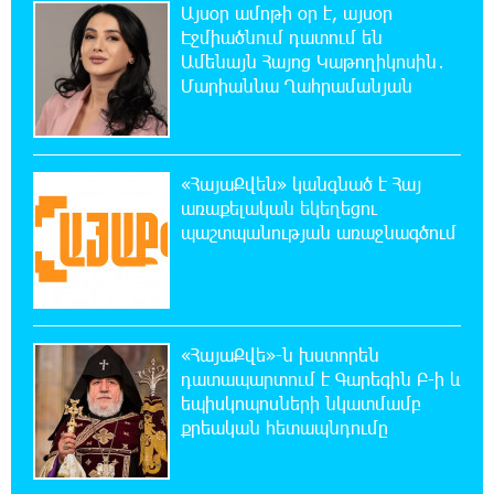
Այսօր ամոթի օր է, այսօր
կրակն ու ծուխը տեսանելի են մի քանի կիլոմետրից
Էջմիածնում դատում են
Ամենայն Հայոց Կաթողիկոսին․
22:55:16 6-08-2026
Մարիաննա Ղահրամանյան
Հնդկաստանի և Իսրայելի վարչապետները
քննարկել են Մերձավոր Արևելքում տիրող
իրավիճակը+
«ՀայաՔվեն» կանգնած է Հայ
22:37:22 6-08-2026
առաքելական եկեղեցու
Մալաթիա-Սեբաստիա վարչական շրջանում
պաշտպանության առաջնագծում
արմատից փտած հերթական ծառն է
տապալվել
22:19:14 6-08-2026
«ՀայաՔվե»-ն խստորեն
Իրանը և Օմանը պլանավորում են փոխել
դատապարտում է Գարեգին Բ-ի և
Հորմուզի նեղուցի նավագնացության
եպիսկոպոսների նկատմամբ
կառուցվածքը
քրեական հետապնդումը
22:00:57 6-08-2026
8-ամյա Մոնթե Մուրադյանն ու Սյունե