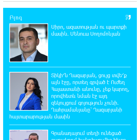
11:06:57 7-08-2026
Այսօր ամոթի օր է, այսօր Էջմիածնում
Բլոգ
դատում են Ամենայն Հայոց Կաթողիկոսին․
Մարիաննա Ղահրամանյան
Սիրո, ազատության ու պարտքի
մասին. Մենուա Սողոմոնյան
10:44:42 7-08-2026
«ՀայաՔվեն» կանգնած է Հայ առաքելական
եկեղեցու պաշտպանության առաջնագծում
10:40:33 7-08-2026
Տիկի՜ն Ղազարյան, ցույց տվե՜ք
«ՀայաՔվե»-ն խստորեն դատապարտում է
այն էջը, որտեղ գրված է Ուժեղ
Գարեգին Բ-ի և եպիսկոպոսների նկատմամբ
Հայաստանի անունը, չեք կարող,
քրեական հետապնդումը
որովհետև նման էջ այդ
զեկույցում գոյություն չունի.
9:30:39 7-08-2026
Ղահրամանյանը՝ Ղազարյանի
Այսօր «Համահայկական ճակատ»
հայտարարության մասին
կուսակցության ղեկավար, ՀՀ Զինված
ուժերի պահեստազորի փոխգնդապետ, հետախուզական
Գրանադայում տեղի ունեցած
զորքերի սպա Արսեն Վարդանյանի ծննդյան տարեդարձն է
քառակողմ հանդիպումից հետո