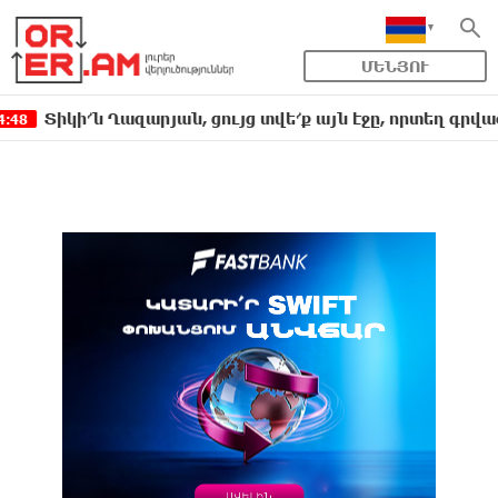
ՄԵՆՅՈՒ
կի՜ն Ղազարյան, ցույց տվե՜ք այն էջը, որտեղ գրված է Ու