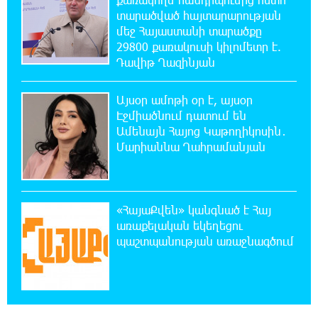
տարածված հայտարարության
0:50:31 7-08-2026
մեջ Հայաստանի տարածքը
Օգոստոսի 7-ին, 10-ին, 11-ին, 12-ին և 13-ին
29800 քառակուսի կիլոմետր է.
գազ չի լինելու․ հասցեներ
Դավիթ Ղազինյան
0:30:31 7-08-2026
Այսօր ամոթի օր է, այսօր
Հնդկաստանի հյուսիս-արևելքում տեղի
Էջմիածնում դատում են
ունեցած ջրհեղեղների հետևանքով զոհերի
Ամենայն Հայոց Կաթողիկոսին․
թիվը հասել է 97-ի
Մարիաննա Ղահրամանյան
0:10:04 7-08-2026
Օգոստոսի 7-ին ժամանակավորապես
կդադարեցվի մի շարք հասցեների
«ՀայաՔվեն» կանգնած է Հայ
էլեկտրամատակարարում
առաքելական եկեղեցու
պաշտպանության առաջնագծում
23:50:00 6-08-2026
Վինիսիուսը նոր պայմանագիր է կնքել
«Ռեալի» հետ․ պաշտոնական