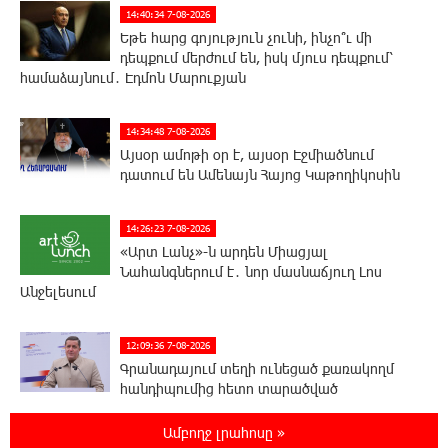
14:40:34 7-08-2026
Եթե հարց գոյություն չունի, ինչո՞ւ մի
դեպքում մերժում են, իսկ մյուս դեպքում՝
համաձայնում․ Էդմոն Մարուքյան
14:34:48 7-08-2026
Այսօր ամոթի օր է, այսօր Էջմիածնում
դատում են Ամենայն Հայոց Կաթողիկոսին
14:26:23 7-08-2026
«Արտ Լանչ»-ն արդեն Միացյալ
Նահանգներում է․ նոր մասնաճյուղ Լոս
Անջելեսում
12:09:36 7-08-2026
Գրանադայում տեղի ունեցած քառակողմ
հանդիպումից հետո տարածված
հայտարարության մեջ Հայաստանի տարածքը 29800
քառակուսի կիլոմետր է. Դավիթ Ղազինյան
Ամբողջ լրահոսը »