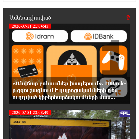
22:19:14 6-08-2026
Իրանը և Օմանը պլանավորում են փոխել
Ամենադիտված
Հորմուզի նեղուցի նավագնացության
կառուցվածքը
2026-07-31 21:04:43
1
22:00:57 6-08-2026
8-ամյա Մոնթե Մուրադյանն ու Սյունե
Քոսակյանը հաղթահարել են Արարատի
գագաթը
21:41:25 6-08-2026
«Անվճար բոնուսներ խաղերում». IDBank-
Վթար Լոռու մարզում․ փրկարարները
ը զգուշացնում է դպրոցականների դեմ
վարորդին դուրս են բերել արգելափակումից
ուղղված կիբերհարձակումների մաս...
21:23:57 6-08-2026
2026-07-31 23:08:49
Երևանում երթուղիների փոփոխություն
կլինի
21:10:46 6-08-2026