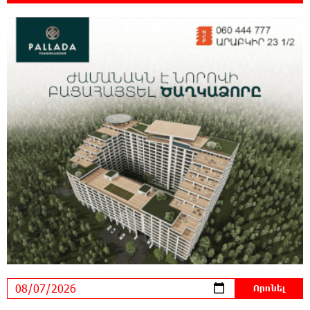
12:00:28 7-08-2026
Փաշազադեն և Փաշինյանն ընդդեմ Հայ
Առաքելական Սուրբ Եկեղեցու
11:39:39 7-08-2026
Բարձր տեխնոլոգիաները զարգանում են
հանքարդյունաբերության շնորհիվ․ ԶՊՄԿ
11:18:51 7-08-2026
Ucom-ի աջակցությամբ ներկայացվեց
«Մտապահիր կենդանիներին» կրթական
խաղը
11:12:58 7-08-2026
Այսօր ժամը 15:00 ից «Ուժեղ Հայաստան»-ի
պատգամավորները կլքեն ԱԺ-ն և կշարժվեն
դեպի Էջմիածին. Նարեկ Կարապետյան