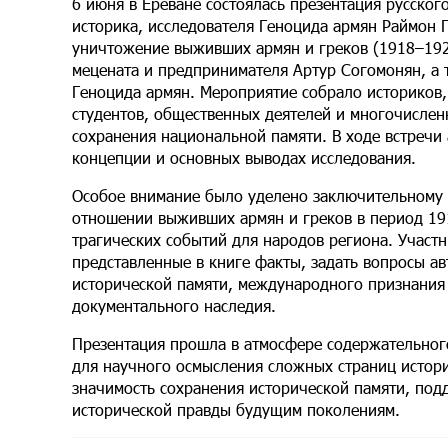
6 июня в Ереване состоялась презентация русског
историка, исследователя Геноцида армян Раймон 
уничтожение выживших армян и греков (1918–192
мецената и предпринимателя Артур Согомонян, а 
Геноцида армян. Мероприятие собрало историков,
студентов, общественных деятелей и многочисле
сохранения национальной памяти. В ходе встречи 
концепции и основных выводах исследования.
Особое внимание было уделено заключительному 
отношении выживших армян и греков в период 19
трагических событий для народов региона. Участ
представленные в книге факты, задать вопросы а
исторической памяти, международного признания
документального наследия.
Презентация прошла в атмосфере содержательног
для научного осмысления сложных страниц истор
значимость сохранения исторической памяти, по
исторической правды будущим поколениям.