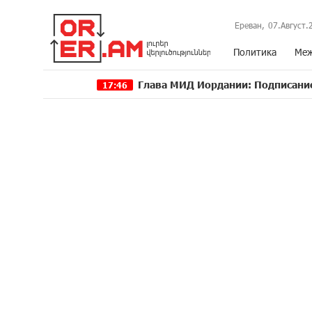
Ереван,
07.Август.
Политика
Меж
Глава МИД Иордании: Подписание мирног
17:46