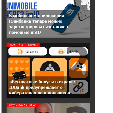
20:31:19 14-07-2026
В мобильном приложении
Юнибанк разыграет поездку в
Юнибанка теперь можно
Италию среди новых держателей
зарегистрироваться также с
карт Mastercard World «Travel»
помощью imID
2
16:43:19 14-07-2026
2026-07-31 21:09:13
Москва–Баку: есть разногласия, но
связи сохраняются. А мы что
делаем?
18:04:39 13-07-2026
День благодарности клиентам в
Ванадзоре: IDBank
«Бесплатные бонусы в играх»:
IDBank предупреждает о
кибератаках на школьников
17:07:36 11-07-2026
Пашинян замотивирован
уничтожить Армению․ Аршак
2026-08-6 19:58:45
Карапетян