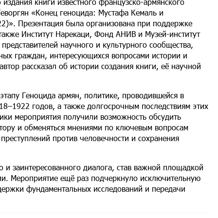
о издания книги известного французско-армянского
Геворгян «Конец геноцида: Мустафа Кемаль и
2)». Презентация была организована при поддержке
также Институт Нарекаци, Фонд АНИВ и Музей-институт
 представителей научного и культурного сообщества,
нных граждан, интересующихся вопросами истории и
автор рассказал об истории создания книги, её научной
этапу Геноцида армян, политике, проводившейся в
18–1922 годов, а также долгосрочным последствиям этих
ники мероприятия получили возможность обсудить
втору и обменяться мнениями по ключевым вопросам
 преступлений против человечности и сохранения
о и заинтересованного диалога, став важной площадкой
ии. Мероприятие ещё раз подчеркнуло исключительную
ддержки фундаментальных исследований и передачи