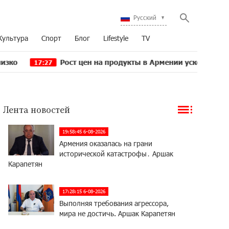
Русский
Культура
Спорт
Блог
Lifestyle
TV
Рост цен на продукты в Армении ускорился до 8,6%:
17:27
Лента новостей
19:58:45 6-08-2026
Армения оказалась на грани
исторической катастрофы․ Аршак
Карапетян
17:28:15 6-08-2026
Выполняя требования агрессора,
мира не достичь. Аршак Карапетян