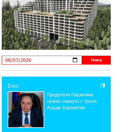
11:03:52 31-07-2026
Если Израиль использует тему
Геноцида армян против Эрдогана,
то что для него значит сам Геноцид?
17:16:14 30-07-2026
ВТБ (Армения): вклад «Стабильный»
— до 10% годовых и оформление в
мобильном приложении
17:03:49 30-07-2026
Блог
Платформа Rate.Trading на Seaside
Предателя Пашиняна
Startup Summit: IDBank представил
инновационное решение
нужно скинуть с трона.
Аршак Карапетян
14:44:13 29-07-2026
Состоялось открытие Khachaturian
Rooftop при поддержке IDBank