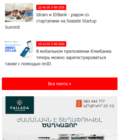
22:41:05 3-08-2026
Idram и IDBank - рядом со
стартапами на Seaside Startup
Summit
10:12:55 3-08-2026
В мобильном приложении Юнибанка
теперь можно зарегистрироваться
также с помощью imID
21:09:13 31-07-2026
Вся лента »
«Бесплатные бонусы в играх»:
IDBank предупреждает о
кибератаках на школьников
11:21:15 31-07-2026
ЕАЭС со временем будет
расширяться. Когда-нибудь это
поймёт и рядовой армянин, но будет уже поздно