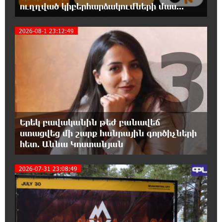
ուղղված կիբերհարձակումների մաս...
37 թիվն է. վաղը զանգը հնչելու է նույնիսկ
կատակ անողների համար. Մենուա
Սողոմոնյան
2026-08-1 23:12:49
3
23:50:47 5-08-2026
Օգոստոսի 6-ին, 7-ին, 10-ին, 11-ին, 12-ին և
13-ին հարյուրավոր հասցեներում լույս չի
լինելու
23:31:16 5-08-2026
Երեկ բավականին թեժ բանավեճ
Ջուր հավաքեք․ բազմաթիվ հասցեներում
ստացվեց մի շարք հանրային գործիչների
ջուր չի լինելու
հետ. Աննա Կոստանյան
23:13:33 5-08-2026
2026-07-31 23:08:49
4
Եվրոպայի մայրաքաղաքները գրանցում են
շոգի նոր ռեկորդներ
22:54:16 5-08-2026
Զովունի-Եղվարդ ճանապարհին բախվել են