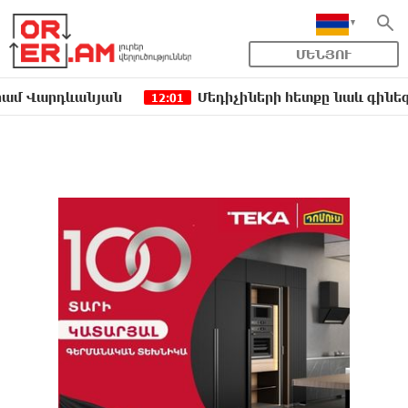
ՄԵՆՅՈՒ
րդևանյան
Մեդիչիների հետքը նաև գինեգործութ
12:01