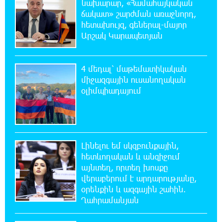
նախարար, «Համահայկական
ո՞նց է». Մարուքյանը հիասթափված է
նորընտիր խորհրդարանից
ճակատ» շարժման առաջնորդ,
հետախույզ, գեներալ-մայոր
Արշակ Կարապետյան
10:35:54 6-08-2026
Ոչխարները արևային էլեկտրակայանի մոտ,
և դա փոխում է պատկերացումները
4 մեդալ՝ մաթեմատիկական
էներգիայի արտադրության մասին
միջազգային ուսանողական
օլիմպիադայում
10:32:18 6-08-2026
Ինչո՞ւ է Հայաստանի
գյուղատնտեսությունը կորցնում իր
դիմադրողականությունը. «Փաստ»
Լինելու եմ սկզբունքային,
հետևողական և անզիջում
10:32:10 6-08-2026
ՀՀ պաշտպանության նախկին նախարար,
այնտեղ, որտեղ խոսքը
«Համահայկական ճակատ» շարժման
վերաբերում է արդարությանը,
առաջնորդ, հետախույզ, գեներալ-մայոր Արշակ
օրենքին և ազգային շահին.
Կարապետյան
Ղահրամանյան