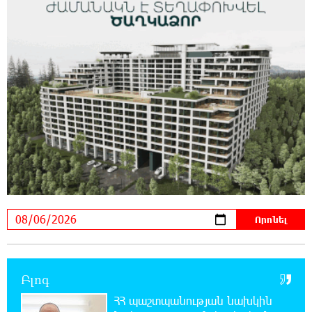
Չալաբյանի նման խելացի, աշխատասեր և
զարգացած մարդու. Արմեն Մանվելյան
11:39:05 6-08-2026
Հիմա. Նարեկ Կարապետյանի ճեպազրույցը
11:34:10 6-08-2026
ՊԱՏՄՈՒԹՅԱՆ ԱՅՍ ՕՐԸ (6 օգոստոսի).
Ազդարարվել է Հյուսիս-Հարավ
ավտոմայրուղու շինարարության մեկնարկը. «Փաստ»
11:03:37 6-08-2026
Եվրոպական երազանք աղքատության
հետհամով. առևտրային ճգնաժամը մտել է
վտանգավոր փուլ. «Փաստ»
Բլոգ
10:43:08 6-08-2026
ՀՀ պաշտպանության նախկին
Հարցնում են իրար.«ամուսինդ ո՞նց է, քեռիդ