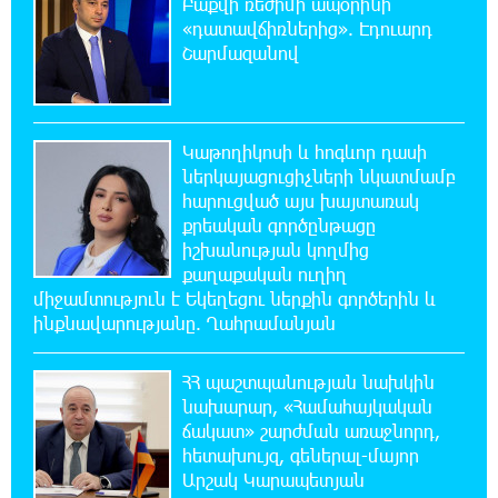
Բաքվի ռեժիմի ապօրինի
«դատավճիռներից». Էդուարդ
14:40:31 6-08-2026
Շարմազանով
Ընդդիմությունը պետք է իր շուրջը
համախմբի արտախորհրդարանական բոլոր
ուժերին. Արեգ Սավգուլյան
Կաթողիկոսի և հոգևոր դասի
14:34:52 6-08-2026
ներկայացուցիչների նկատմամբ
Կաթողիկոսի և հոգևոր դասի
հարուցված այս խայտառակ
ներկայացուցիչների նկատմամբ
քրեական գործընթացը
հարուցված այս խայտառակ քրեական գործընթացը
իշխանության կողմից
իշխանության կողմից քաղաքական ուղիղ միջամտություն
քաղաքական ուղիղ
է Եկեղեցու ներքին գործերին և ինքնավարությանը.
Ղահրամանյան
միջամտություն է Եկեղեցու ներքին գործերին և
ինքնավարությանը. Ղահրամանյան
13:10:59 6-08-2026
ՀՀ պաշտպանության նախկին
9-րդ գումարման Ազգային ժողովում այս
պահին ընթանում է Արամ Վարդևանյանի՝
նախարար, «Համահայկական
ԱԺ նախագահի տեղակալի ընտրությունը
ճակատ» շարժման առաջնորդ,
հետախույզ, գեներալ-մայոր
Արշակ Կարապետյան
12:54:29 6-08-2026