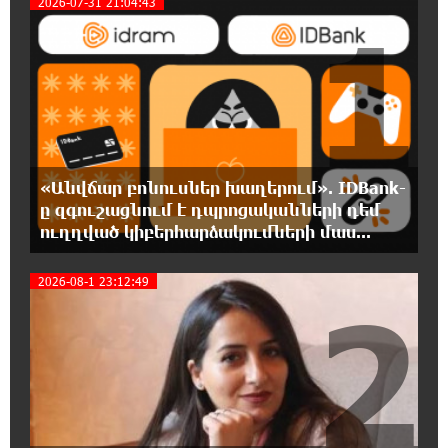
2026-07-31 21:04:43
1
Չալաբյանի նման խելացի, աշխատասեր և
զարգացած մարդու. Արմեն Մանվելյան
11:39:05 6-08-2026
Հիմա. Նարեկ Կարապետյանի ճեպազրույցը
11:34:10 6-08-2026
«Անվճար բոնուսներ խաղերում». IDBank-
ՊԱՏՄՈՒԹՅԱՆ ԱՅՍ ՕՐԸ (6 օգոստոսի).
ը զգուշացնում է դպրոցականների դեմ
Ազդարարվել է Հյուսիս-Հարավ
ուղղված կիբերհարձակումների մաս...
ավտոմայրուղու շինարարության մեկնարկը. «Փաստ»
2026-08-1 23:12:49
2
11:03:37 6-08-2026
Եվրոպական երազանք աղքատության
հետհամով. առևտրային ճգնաժամը մտել է
վտանգավոր փուլ. «Փաստ»
10:43:08 6-08-2026
Հարցնում են իրար.«ամուսինդ ո՞նց է, քեռիդ