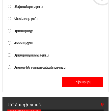
Սամվել Կարապետյանի տեսլականը
Անվտանգություն
համոզեց ինձ վերադառնալ
քաղաքականություն․ Արամ Վարդևանյան
Տնտեսություն
12:01:33 6-08-2026
Արտագաղթ
Մեդիչիների հետքը նաև գինեգործության
մեջ. «Փաստ»
Կոռուպցիա
11:53:22 6-08-2026
Արդարադատություն
Մի´ հանձնվիր թուրքական
ողորմածությանը, պայքարիր մինչև վերջ.
Ավետիք Չալաբյանի ուղերձը կալանավայրից
Արտաքին քաղաքականություն
11:48:55 6-08-2026
«Չեմ վերադառնալու փաստաբանական
գործունեությանը»․ Արամ Վարդևանյան
Ամենադիտված
11:43:15 6-08-2026
Հայաստանը կարիք ունի Ավետիք