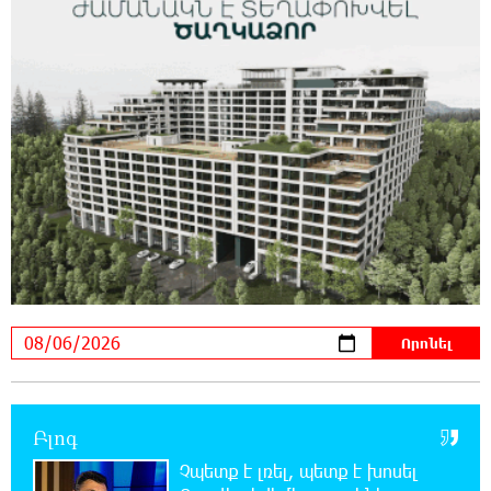
16:09:42 6-08-2026
Moody’s-ը IDBank-ի վարկանիշային
հեռանկարը փոխել է դրականի
15:24:13 6-08-2026
Վեհափառի անձնագրի մեջ գրված է՝
Գարեգին Բ․ նույնիսկ քննիչներն ու
դատախազներն են այդպես դիմում նրան՝ իրենց հավատից
ելնելով․ տեսանյութ
15:09:27 6-08-2026
Ռեբուսը լուծելու համար, ասեք թե ինչպե՞ս
ՀՀ 29.800 քկմ տարածքը կրճատվեց.
Վարդևանյանը՝ Հովհաննիսյանին
15:00:46 6-08-2026
Ֆասթ Բանկը Սևան Ստարտափ Սամմիթին
Բլոգ
ներկայացրել է իր պրոդուկտներն ու
քարտային առաջարկները
Չպետք է լռել, պետք է խոսել