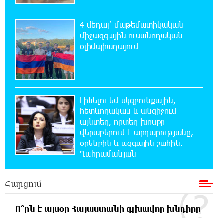
Առանց հանքարդյունաբերության
տեխնոլոգիական առաջընթացն անհնար է․
4 մեդալ՝ մաթեմատիկական
Վարդան Ջհանյան
միջազգային ուսանողական
օլիմպիադայում
12:44:19 6-08-2026
Ավետիք Չալաբյանին կալանավորել են
անօրինական հիմքերով. Անահիտ Ադամյան
Լինելու եմ սկզբունքային,
12:16:02 6-08-2026
հետևողական և անզիջում
Ժողովո՛ւրդ, Սամվել Կարապետյանի,
սրբազանների կալանքը ապօրինի է եղել.
այնտեղ, որտեղ խոսքը
Արամ Վարդևանյան
վերաբերում է արդարությանը,
օրենքին և ազգային շահին.
Ղահրամանյան
12:14:06 6-08-2026
Ամեն ընտրություններից հետո իշխանական
պատգամավորների թիվը փոքրանում է,
Հարցում
գնալով ավելի է փոքրանալու. Նարեկ Կարապետյան
Ո՞րն է այսօր Հայաստանի գլխավոր խնդիրը
12:04:12 6-08-2026