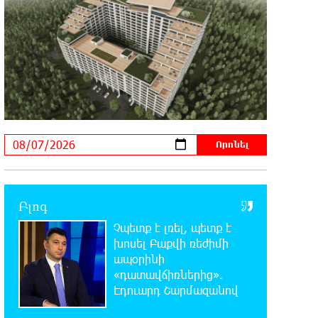
Սյունե Քոսակյանը հաղթահարել
են Արարատի գագաթը
21:41:25 6-08-2026
Վթար Լոռու մարզում․
փրկարարները վարորդին դուրս են
բերել արգելափակումից
21:23:57 6-08-2026
Երևանում երթուղիների
փոփոխություն կլինի
Բլոգ
21:10:46 6-08-2026
Չպետք է լռել, պետք է
Օգոստոսի 7-ին՝ Գարեգին Բ
Ամենայն Հայոց Կաթողիկոսի
խոսել Բաքվի ռեժիմի
դատական նիստը
ապօրինի
«դատավճիռներից».
Էդուարդ Շարմազանով
20:44:49 6-08-2026
ՆԳՆ-ն՝ աղբակույտի տակ մնացած