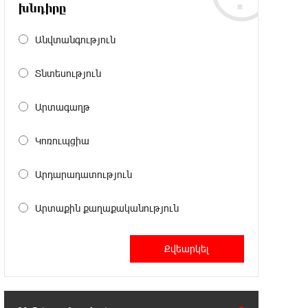
Լայպցիգը» համաձայնության են
խնդիրը
եկել Յան Դիոմանդեի տրանսֆերի վերաբերյալ
Անվտանգություն
18:19:28 6-08-2026
Տնտեսություն
Այսօրվա կառավարությունը
ուսանողներին առաջարկում է
պահանջարկ չունեցող մասնագիտություններ.
Արտագաղթ
Ատոմ Մխիթարյան
Կոռուպցիա
18:03:08 6-08-2026
Հայրենիքը փոքրանում է մեր
Արդարադատություն
աչքերի առաջ․ ազգային
ողբերգություն է․ Ավետիք Չալաբյան
Արտաքին քաղաքականություն
17:35:34 6-08-2026
Չպետք է լռել, պետք է խոսել
Բաքվի ռեժիմի ապօրինի
«դատավճիռներից». Էդուարդ Շարմազանով