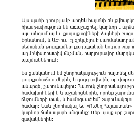
Այս պահի դրությամբ արդեն հայտնի են քվեարկ
հիասթափություն են առաջացրել, կարևոր է արձ
այս անգամ այլևս քաղաքացիների ձայների բացա
Երևանում, և ԱԺ-ում էլ զրկվելու է սահմանադր
սեփական թուրքամետ քաղաքական կուրսը շարու
ադմինիստրատիվ ճնշման, հարյուրավոր մարդկա
պայմաններում:
Ես ցանկանում եմ շնորհակալություն հայտնել մ
թուրքահաճո ուժերին, և ցույց տվեցին, որ վարչա
անարգել շարունակելու: Հատուկ շնորհակալությ
համախոհներին և աջակիցներին, որոնք շարունա
ճնշումների տակ, և համոզված եմ՝ շարունակել
համար: Նաև շնորհակալ եմ «Ուժեղ Հայաստան»-ի
կարևոր ճանապարհ անցանք: Մեր պայքարը շարո
զավակներին: