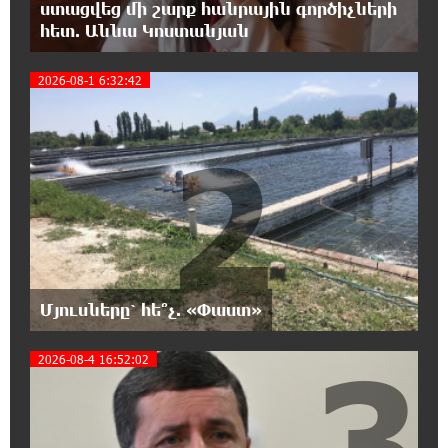
ստացվեց մի շարք հանրային գործիչների
Այսօր ամոթի օր է, այսօր Էջմիածնում
հետ. Աննա Կոստանյան
դատում են Ամենայն Հայոց Կաթողիկոսին.
Մարիաննա Ղահրամանյան
2026-08-1 6:32:42
18:32:23 7-08-2026
2
«հակասաֆարովյան» օրենսդրական
նախաձեռնության վերաբերյալ
հիմանվորումներ․ Շիրազ Մանուկյան
18:26:59 7-08-2026
Վեհափառ Հայրապետի շուրջ խայտառակ
զարգացումների, Գյուղացիներին
վերաբերող առաջնային հարցերի մասին՝
Մյուսները՝ հե՞չ. «Փաստ»
գյուղտեխնիկայից մինչև անվճար երթուղի. Անդրանիկ
Գևորգյան
3
2026-08-4 16:52:02
18:25:05 7-08-2026
Թուրքական ապրանքանիշը դադարեցնում է
գործունեությունը Ռուսաստանում