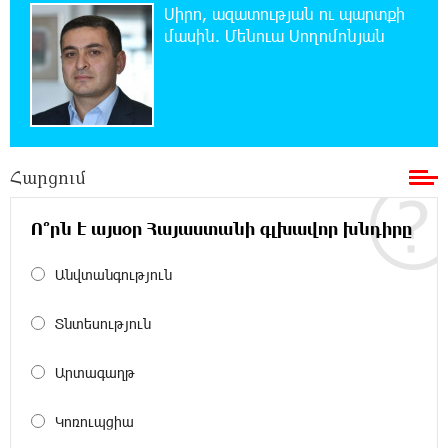
Սլովակիայի արևելքում արտակարգ
Սիրո, ազատության ու պարտքի
դրություն է հայտարարվել շոգի ալիքների
մասին. Մենուա Սողոմոնյան
պատճառով
19:53:41 7-08-2026
Երթևեկության կազմակերպման
փոփոխություն տեղի կունենա
Հարցում
19:35:21 7-08-2026
Հայաստանի հավաքականի նախկին
Ո՞րն է այսօր Հայաստանի գլխավոր խնդիրը
մարզիչը կգլխավորի Ղազախստանի
հավաքականը
Անվտանգություն
19:17:59 7-08-2026
Տնտեսություն
ԱԱԾ-ն զեկույց է ներկայացրել
Արտագաղթ
18:58:46 7-08-2026
Կոռուպցիա
Թրամփը ասել է, որ հանրապետականները
կարող են պարտվել Կոնգրեսի միջանկյալ