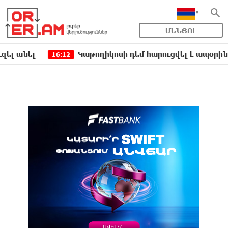
ՄԵՆՅՈՒ
լ
Կաթողիկոսի դեմ հարուցվել է ապօրինի քրեակ
16:12