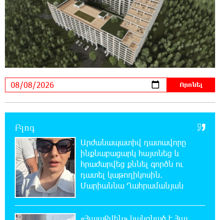
ինքնասպան լինել
21:08:37 7-08-2026
ԵԱՏՄ֊ն չի ուզում, որ իր միջոցներով
զարգանա Հայաստանի տնտեսությունը ու
հետո գնա ԵՄ. Արշակ Կարապետյան
21:07:27 7-08-2026
ԱՄՆ վերաքննիչ դատարանը արգելափակել
է Թրամփի 400 միլիոն դոլար արժողությամբ
Սպիտակ տան պարահանդեսային դահլիճի նախագիծը
Բլոգ
Արժանապատիվ դատավորը
21:03:44 7-08-2026
ինքնաբացարկ հայտնեց և
Կաթողիկոսի նկատմամբ իրականացվող
հրաժարվեց քննել գործն ու
բռնադատավարությունը միահեծան
դատել կաթողիկոսին.
իշխանության հետևանք է. Հանրային Դաշինք
Մարիաննա Ղահրամանյան
20:59:50 7-08-2026
Մեր երկրում իշխանության և ընդդիմության
«ՀայաՔվեն» կանգնած է Հայ