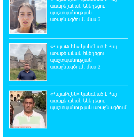
անվերջանալի պայքարում տուժում է միայն
առաքելական եկեղեցու
ու միայն ՀՀ քաղաքացին. Աննա Կոստանյան
պաշտպանության
առաջնագծում. մաս 3
20:49:35 7-08-2026
Փրկարարները հայտանաբերել են մոլորված
զբոսաշրջիկներին
«ՀայաՔվեն» կանգնած է Հայ
առաքելական եկեղեցու
20:39:24 7-08-2026
պաշտպանության
ԼՀԿ-ն պահանջում է դադարեցնել Գարեգին
առաջնագծում. մաս 2
Բ-ի և եպիսկոպոսների դեմ քրեական
հետապնդումը
20:30:30 7-08-2026
«ՀայաՔվեն» կանգնած է Հայ
Սարյան փողոցի բնակարաններից մեկում
առաքելական եկեղեցու
պայթյունի հետևանքով 55-ամյա
պաշտպանության առաջնագծում
տղամարդը այրվածքներով տեղափոխվել է
«Այրվածքաբանության ազգային կենտրոն»
20:11:48 7-08-2026