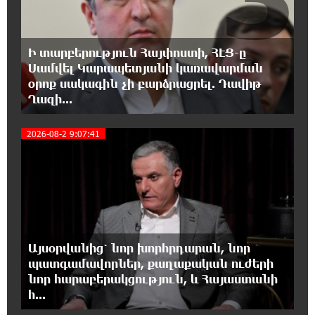
18:08:44 7-08-2026
Դանակահարություն՝ Մասիսի
Ի տարբերություն Հայփոստի, ՀԷՑ-ը
գազալցակայաններից մեկի մոտ.
Սամվել Կարապետյանի կառավարման
կասկածյալը ձերբակալվել է
օրոք սակագին չի բարձրացրել. Դավիթ
Ղազի...
17:58:24 7-08-2026
Դատական նիստից հետո Մայր Տաճարում
4
2026-08-2 9:07:41
Վեհափառ Հայրապետը աղոթք է հնչեցնում
ժողովրդի հետ
17:31:07 7-08-2026
Վեհափառի հանդեպ տիտանական
ապօրինություն կա, անասելի ցավ եմ զգում.
Վարդևանյան
Այսօրվանից՝ նոր խորհրդարան, նոր
պատգամավորներ, քաղաքական ուժերի
17:30:48 7-08-2026
նոր հարաբերակցություն, և Հայաստանի
Արժանապատիվ դատավորը ինքնաբացարկ
հ...
հայտնեց և հրաժարվեց քննել գործն ու