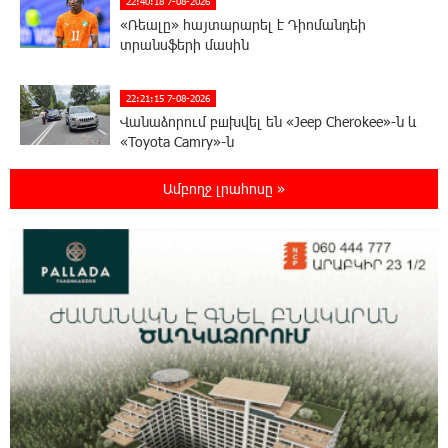
22:40:18 7-08-2026
«Ռեալը» հայտարարել է Դիոմանդեի
տրանսֆերի մասին
22:21:15 7-08-2026
Վանաձորում բшխվել են «Jeep Cherokee»-ն և
«Toyota Camry»-ն
Ամբողջ լրահոսը »
22:03:58 7-08-2026
Մասկը մերժել է Կիևի խնդրանքը՝
օգտագործել Starlink-ը Ռուսաստանի դեմ
հարվшծները կառավարելու համար
21:45:44 7-08-2026
Երևանում և մարզերում էլեկտրաէներգիայի
ընդհատումներ կլինեն
21:26:16 7-08-2026
Ստեփանավանում ռուս կին է փորձել