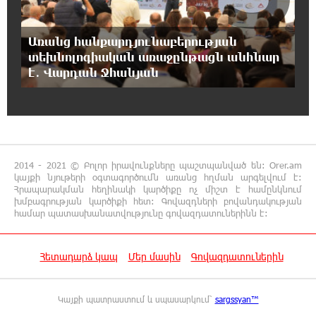
հավաքականը
Առանց հանքարդյունաբերության
19:17:59 7-08-2026
տեխնոլոգիական առաջընթացն անհնար
ԱԱԾ-ն զեկույց է ներկայացրել
է․ Վարդան Ջհանյան
18:58:46 7-08-2026
Թրամփը ասել է, որ հանրապետականները
կարող են պարտվել Կոնգրեսի միջանկյալ
ընտրություններում
2014 - 2021 © Բոլոր իրավունքները պաշտպանված են: Orer.am
կայքի նյութերի օգտագործումն առանց հղման արգելվում է:
Հրապարակման հեղինակի կարծիքը ոչ միշտ է համընկնում
18:51:59 7-08-2026
խմբագրության կարծիքի հետ: Գովազդների բովանդակության
«ՀայաՔվեի» անդամները ևս
համար պատասխանատվությունը գովազդատուներինն է:
Վաղարշապատի դատարանի բակում են`
հաջակցություն Հայ առաքելական եկեղեցու և նրա
Հովվապետի
Հետադարձ կապ
Մեր մասին
Գովազդատուներին
18:47:06 7-08-2026
Կայքի պատրաստում և սպասարկում՝
sargssyan™
Օգոստոսի 7-ը ասորի ժողովրդի
ցեղասպանության հիշատակի օրն է․ Ուժեղ