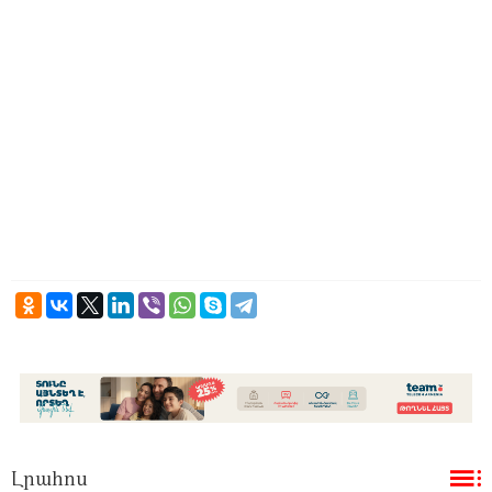
Լրահոս