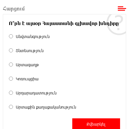
23:22:54 7-08-2026
Հարցում
Իտալական Սիցիլիա կղզում ժայթքել է
Էտնա հրաբուխը
Ո՞րն է այսօր Հայաստանի գլխավոր խնդիրը
22:59:55 7-08-2026
Պայթյուն՝ Իրանում․ հաղորդվում է զոհերի
Անվտանգություն
ու վիրավորների մասին
Տնտեսություն
22:40:18 7-08-2026
«Ռեալը» հայտարարել է Դիոմանդեի
Արտագաղթ
տրանսֆերի մասին
Կոռուպցիա
22:21:15 7-08-2026
Վանաձորում բшխվել են «Jeep Cherokee»-ն և
Արդարադատություն
«Toyota Camry»-ն
Արտաքին քաղաքականություն
22:03:58 7-08-2026
Մասկը մերժել է Կիևի խնդրանքը՝
օգտագործել Starlink-ը Ռուսաստանի դեմ