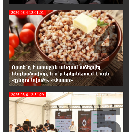
20:30:30 7-08-2026
2026-08-4 12:01:01
4
Սարյան փողոցի բնակարաններից մեկում
պայթյունի հետևանքով 55-ամյա
տղամարդը այրվածքներով տեղափոխվել է
«Այրվածքաբանության ազգային կենտրոն»
20:11:48 7-08-2026
Սլովակիայի արևելքում արտակարգ
դրություն է հայտարարվել շոգի ալիքների
Որտե՞ղ է առաջին անգամ աճեցվել
պատճառով
հնդկաձավար, և ո՞ր երկրներում է այն
«ընդունված». «Փաստ»
19:53:41 7-08-2026
Երթևեկության կազմակերպման
2026-08-6 12:54:29
5
փոփոխություն տեղի կունենա
19:35:21 7-08-2026
Հայաստանի հավաքականի նախկին
մարզիչը կգլխավորի Ղազախստանի