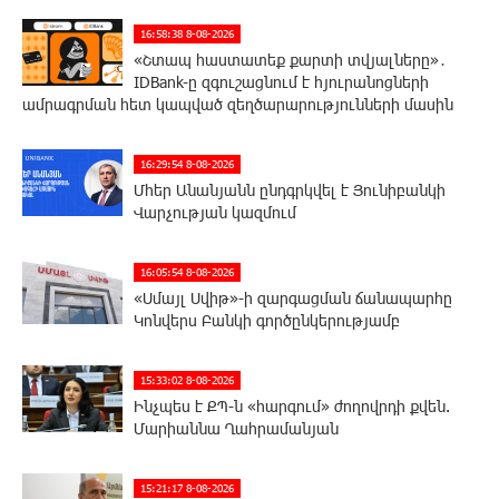
16:58:38 8-08-2026
«Շտապ հաստատեք քարտի տվյալները»․
IDBank-ը զգուշացնում է հյուրանոցների
ամրագրման հետ կապված զեղծարարությունների մասին
16:29:54 8-08-2026
Մհեր Անանյանն ընդգրկվել է Յունիբանկի
Վարչության կազմում
16:05:54 8-08-2026
«Սմայլ Սվիթ»-ի զարգացման ճանապարհը
Կոնվերս Բանկի գործընկերությամբ
15:33:02 8-08-2026
Ինչպես է ՔՊ-ն «հարգում» ժողովրդի քվեն.
Մարիաննա Ղահրամանյան
15:21:17 8-08-2026