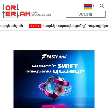
ՄԵՆՅՈՒ
յան
Նարեկ Կարապետյանը` Կաթողիկոսին հեռաց
17:07