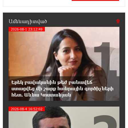
հարվшծները կառավարելու համար
21:45:44 7-08-2026
Ամենադիտված
Երևանում և մարզերում էլեկտրաէներգիայի
ընդհատումներ կլինեն
2026-08-1 23:12:49
1
21:26:16 7-08-2026
Ստեփանավանում ռուս կին է փորձել
ինքնասպան լինել
21:08:37 7-08-2026
ԵԱՏՄ֊ն չի ուզում, որ իր միջոցներով
Երեկ բավականին թեժ բանավեճ
զարգանա Հայաստանի տնտեսությունը ու
ստացվեց մի շարք հանրային գործիչների
հետո գնա ԵՄ. Արշակ Կարապետյան
հետ. Աննա Կոստանյան
21:07:27 7-08-2026
2026-08-4 16:52:02
ԱՄՆ վերաքննիչ դատարանը արգելափակել
է Թրամփի 400 միլիոն դոլար արժողությամբ
Սպիտակ տան պարահանդեսային դահլիճի նախագիծը