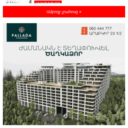
13:16:00 8-08-2026
Երկուսը մեկում. Բրիտանացի ֆերմերները
Ամբողջ լրահոսը »
համատեղում են արևային վահանակները
ոչխարների հետ մեկ դաշտում, և դա աշխատում է
12:27:29 8-08-2026
Սաուդյան Արաբիան, Թուրքիան և
Պակիստանը համատեղ պաշտպանության
մասին համաձայնագիր են կնքել. Արտակ Զաքարյան
12:05:38 8-08-2026
Սլովակիայի նախկին ղեկավարները
պահանջում են, որ Նիկոլ Փաշինյանը
դադարեցնի Հայ Առաքելական Եկեղեցու նկատմամբ
քաղաքական հետապնդումները և ճնշումները
11:47:14 8-08-2026
Բանկային գաղտնիքի ապօրինի արտահոսք,
մերժված վարույթներ և լռող բանկեր.
ահազանգում է գործարարը