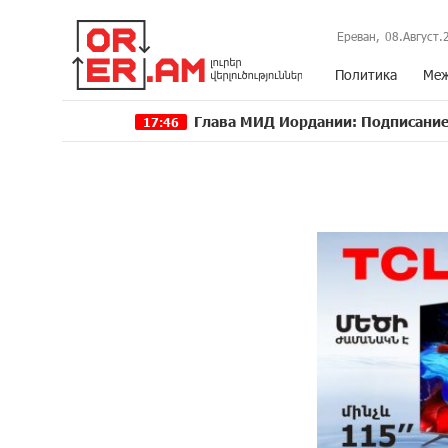
Ереван,
08.Август.
Политика
Меж
Глава МИД Иордании: Подписание мирного с
17:46