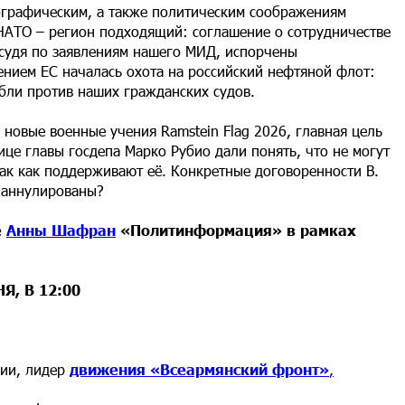
ографическим, а также политическим соображениям
 НАТО – регион подходящий: соглашение о сотрудничестве
 судя по заявлениям нашего МИД, испорчены
ением ЕС началась охота на российский нефтяной флот:
бли против наших гражданских судов.
новые военные учения Ramstein Flag 2026, главная цель
ице главы госдепа Марко Рубио дали понять, что не могут
так как поддерживают её. Конкретные договоренности В.
– аннулированы?
е
Анны Шафран
«Политинформация» в рамках
Я, В 12:00
нии, лидер
движения «Всеармянский фронт»
,