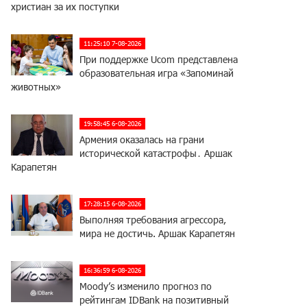
христиан за их поступки
11:25:10 7-08-2026
При поддержке Ucom представлена
образовательная игра «Запоминай
животных»
19:58:45 6-08-2026
Армения оказалась на грани
исторической катастрофы․ Аршак
Карапетян
17:28:15 6-08-2026
Выполняя требования агрессора,
мира не достичь. Аршак Карапетян
16:36:59 6-08-2026
Moody’s изменило прогноз по
рейтингам IDBank на позитивный