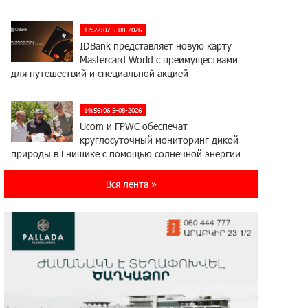
17:22:07 5-08-2026
IDBank представляет новую карту
Mastercard World с преимуществами
для путешествий и специальной акцией
14:56:06 5-08-2026
Ucom и FPWC обеспечат
круглосуточный мониторинг дикой
природы в Гнишике с помощью солнечной энергии
Вся лента »
14:56:01 5-08-2026
Ucom и FPWC обеспечат
круглосуточный мониторинг дикой
природы в Гнишике с помощью солнечной энергии
22:41:05 3-08-2026
Idram и IDBank - рядом со
стартапами на Seaside Startup