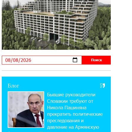
Summit
10:12:55 3-08-2026
В мобильном приложении Юнибанка
теперь можно зарегистрироваться
также с помощью imID
21:09:13 31-07-2026
«Бесплатные бонусы в играх»:
IDBank предупреждает о
кибератаках на школьников
Блог
11:21:15 31-07-2026
Бывшие руководители
ЕАЭС со временем будет
расширяться. Когда-нибудь это
Словакии требуют от
поймёт и рядовой армянин, но будет уже поздно
Никола Пашиняна
прекратить политические
преследования и
11:03:52 31-07-2026
давление на Армянскую
Если Израиль использует тему