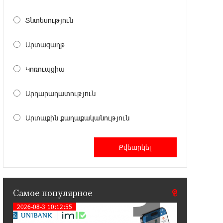
Против кого вооружается
Азербайджан? Аршак Карапетян
Տնտեսություն
12:04:45 23-07-2026
Արտագաղթ
При поддержке Ucom в спортивной
школе Вайка установлена солнечная
Կոռուպցիա
электростанция мощностью 15 кВт
Արդարադատություն
20:50:22 22-07-2026
Новые финансовые навыки на
Արտաքին քաղաքականություն
«Давидбекских играх»:
Idram&IDBank
11:25:48 21-07-2026
Кругом война. А вас вводят в
заблуждение. Аршак Карапетян
Самое популярное
2026-08-3 10:12:55
16:32:52 20-07-2026
Центр продаж и обслуживания Ucom