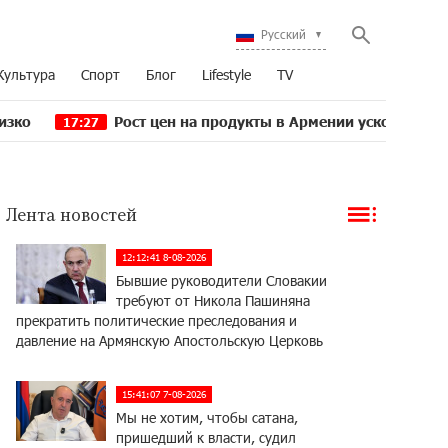
Русский
Культура
Спорт
Блог
Lifestyle
TV
Рост цен на продукты в Армении ускорился до 8,6%: ЕА
27
Лента новостей
12:12:41 8-08-2026
Бывшие руководители Словакии
требуют от Никола Пашиняна
прекратить политические преследования и
давление на Армянскую Апостольскую Церковь
15:41:07 7-08-2026
Мы не хотим, чтобы сатана,
пришедший к власти, судил