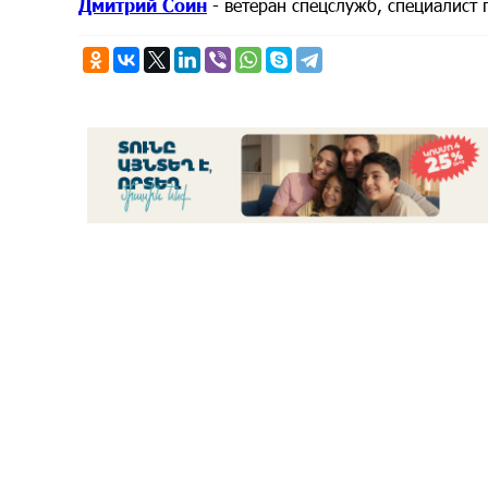
Дмитрий Соин
- ветеран спецслужб, специалис