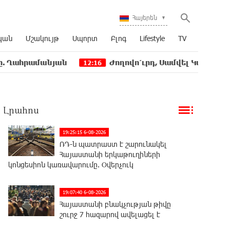
Հայերեն
կան
Մշակույթ
Սպորտ
Բլոգ
Lifestyle
TV
նյան
Ժողովո՛ւրդ, Սամվել Կարապետյանի, սրբազ
12:16
Լրահոս
19:25:15 6-08-2026
ՌԴ-ն պատրաստ է շարունակել
Հայաստանի երկաթուղիների
կոնցեսիոն կառավարումը. Օվերչուկ
19:07:40 6-08-2026
Հայաստանի բնակչության թիվը
շուրջ 7 հազարով ավելացել է