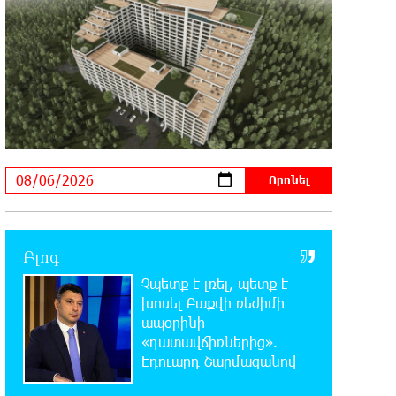
Ռուսաստանի հետ խնդիրները
պետք է լուծել դիվանագիտական
ճանապարհով․ Նարեկ Կարապետյան
16:44:56 6-08-2026
Վաղը մենք ԱԺ չենք գալու. Նարեկ
Կարապետյան
16:15:33 6-08-2026
ՈւՂԻՂ. Նարեկ Կարապետյանը
հանդես է գալիս
հայտարարությամբ
Բլոգ
Չպետք է լռել, պետք է
16:09:42 6-08-2026
Moody’s-ը IDBank-ի վարկանիշային
խոսել Բաքվի ռեժիմի
հեռանկարը փոխել է դրականի
ապօրինի
«դատավճիռներից».
Էդուարդ Շարմազանով
15:24:13 6-08-2026
Վեհափառի անձնագրի մեջ գրված