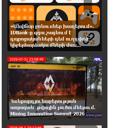
1
հերթական ծառն է տապալվել
22:19:14 6-08-2026
«Անվճար բոնուսներ խաղերում».
Իրանը և Օմանը պլանավորում են
IDBank-ը զգուշացնում է
փոխել Հորմուզի նեղուցի
նավագնացության կառուցվածքը
դպրոցականների դեմ ուղղված
կիբերհարձակումների մաս...
2
22:00:57 6-08-2026
2026-07-31 23:08:49
8-ամյա Մոնթե Մուրադյանն ու
Սյունե Քոսակյանը հաղթահարել
են Արարատի գագաթը
21:41:25 6-08-2026
Վթար Լոռու մարզում․
փրկարարները վարորդին դուրս են
Հանքարդյունաբերության
բերել արգելափակումից
ապագան՝ թվային լուծումներում.
Mining Innovation Summit 2026
21:23:57 6-08-2026
Երևանում երթուղիների
2026-08-1 23:12:49