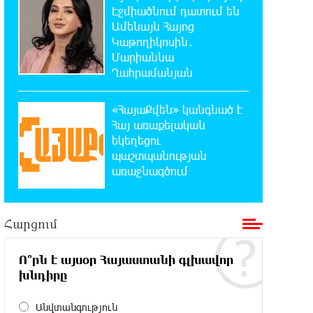
Էջմիածնում դատում են
0:50:31 7-08-2026
Ամենայն Հայոց
Օգոստոսի 7-ին, 10-ին, 11-ին, 12-ին
Կաթողիկոսին․
և 13-ին գազ չի լինելու․ հասցեներ
Մարիաննա
Ղահրամանյան
0:30:31 7-08-2026
Հնդկաստանի հյուսիս-արևելքում
«ՀայաՔվեն» կանգնած է
տեղի ունեցած ջրհեղեղների
Հայ առաքելական
հետևանքով զոհերի թիվը հասել է 97-ի
եկեղեցու
պաշտպանության
առաջնագծում
0:10:04 7-08-2026
Օգոստոսի 7-ին
ժամանակավորապես կդադարեցվի
մի շարք հասցեների էլեկտրամատակարարում
Հարցում
23:50:00 6-08-2026
Ո՞րն է այսօր Հայաստանի գլխավոր
Վինիսիուսը նոր պայմանագիր է
խնդիրը
կնքել «Ռեալի» հետ․
պաշտոնական
Անվտանգություն