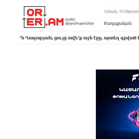
Երևան,
07.Օգոստո
Քաղաքական
ազարյան, ցույց տվե՜ք այն էջը, որտեղ գրված է Ուժեղ Հ