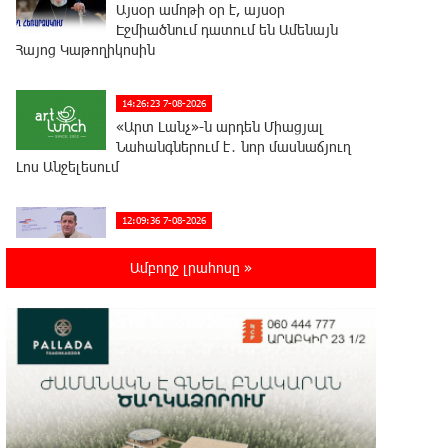
Այսօր ամոթի օր է, այսօր
Էջմիածնում դատում են Ամենայն
Հայոց Կաթողիկոսին
14:26:23 7-08-2026
«Արտ Լանչ»-ն արդեն Միացյալ
Նահանգներում է․ նոր մասնաճյուղ
Լոս Անջելեսում
12:09:36 7-08-2026
Գրանադայում տեղի ունեցած
քառակողմ հանդիպումից հետո
Ամբողջ լրահոսը »
տարածված հայտարարության մեջ Հայաստանի
տարածքը 29800 քառակուսի կիլոմետր է. Դավիթ
Ղազինյան
12:00:28 7-08-2026
Փաշազադեն և Փաշինյանն ընդդեմ
Հայ Առաքելական Սուրբ Եկեղեցու