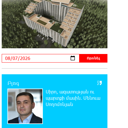
11:39:39 7-08-2026
Բարձր տեխնոլոգիաները
զարգանում են
հանքարդյունաբերության շնորհիվ․ ԶՊՄԿ
11:18:51 7-08-2026
Ucom-ի աջակցությամբ
ներկայացվեց «Մտապահիր
կենդանիներին» կրթական խաղը
11:12:58 7-08-2026
Այսօր ժամը 15:00 ից «Ուժեղ
Բլոգ
Հայաստան»-ի պատգամավորները
Սիրո, ազատության ու
կլքեն ԱԺ-ն և կշարժվեն դեպի Էջմիածին. Նարեկ
պարտքի մասին. Մենուա
Կարապետյան
Սողոմոնյան
11:06:57 7-08-2026
Այսօր ամոթի օր է, այսօր
Էջմիածնում դատում են Ամենայն