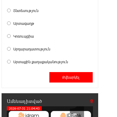
23:32:35 6-08-2026
Տնտեսություն
Սպասվում է քամու ուժգնացում,
ամպրոպ․ եղանակը՝ օգոստոսի 7-
Արտագաղթ
ից 11-ին
Կոռուպցիա
23:14:18 6-08-2026
Խոշոր հրդեհ՝ Երևանի Սիլիկյան
Արդարադատություն
թաղամասի հարևանությամբ
գտնվող աղբավայրում. կրակն ու ծուխը տեսանելի
են մի քանի կիլոմետրից
Արտաքին քաղաքականություն
22:55:16 6-08-2026
Հնդկաստանի և Իսրայելի
վարչապետները քննարկել են
Մերձավոր Արևելքում տիրող իրավիճակը+
Ամենադիտված
22:37:22 6-08-2026
2026-07-31 21:04:43
Մալաթիա-Սեբաստիա վարչական
շրջանում արմատից փտած