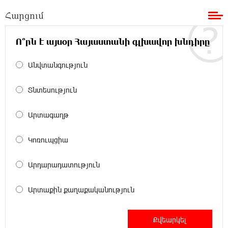
վարույթի շրջանակներում
Հարցում
19:37:10 8-08-2026
Փաշինյանն ու Թրամփը հեռախոսազրույց
Ո՞րն է այսօր Հայաստանի գլխավոր խնդիրը
են ունեցել
Անվտանգություն
19:19:12 8-08-2026
Չհանե´ս խաչդ, Հայաստան աշխարհ․ Ուժեղ
Տնտեսություն
Հայաստան
Արտագաղթ
19:18:03 8-08-2026
Սիցիլիայի օդանավակայանը փակվել է
Կոռուպցիա
Էթնա հրաբխի ժայթքման պատճառով
Արդարադատություն
19:16:13 8-08-2026
Հետվճարի փոխարեն՝ արժանապատիվ և
Արտաքին քաղաքականություն
ֆիքսված թոշակ․ ինչու է գործող
համակարգը սոցիալական անարդարության խնդիր
ստեղծում. Հրայր Կամենդատյան