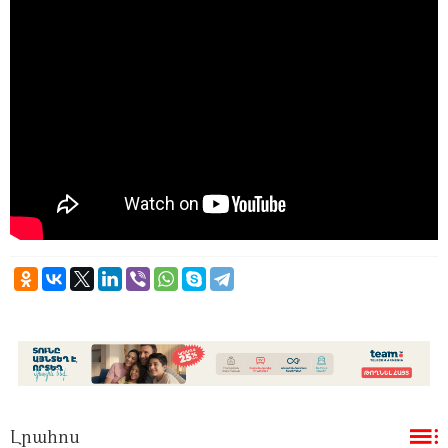
Լրահոս