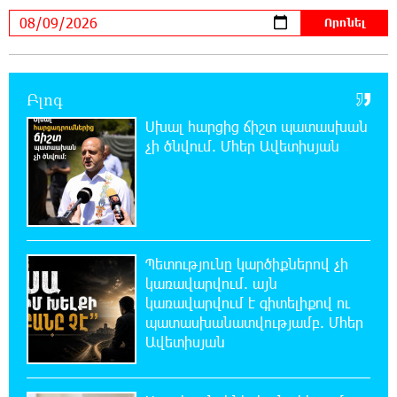
22:07:09 8-08-2026
Արտակարգ դեպք՝ Երևանում․ կոտրել են
«Հույս բոլոր մարդկանց» հիմնադրամի
Բլոգ
շենքի պատուհաններն ու դռները
Սխալ հարցից ճիշտ պատասխան
չի ծնվում. Մհեր Ավետիսյան
21:48:41 8-08-2026
Ալիևն ու Թրամփը հեռախոսազրույց են
ունեցել
21:29:45 8-08-2026
Պետությունը կարծիքներով չի
«Ինտեր»-ը հաղթեց «Յուվենտուս»-ին
կառավարվում. այն
կառավարվում է գիտելիքով ու
պատասխանատվությամբ. Մհեր
21:10:46 8-08-2026
Ավետիսյան
Քրեական վարույթի շրջանակում անձի
անձնական և ընտանեկան կյանքին առնչվող
տվյալների անհարկի հրապարակումն անթույլատրելի է.