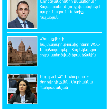
ՄԻՊ
Ադրբեջանցիների բնակեցումը
Հայաստանում լուրջ վտանգներ է
պարունակում. Ավետիք
20:51:38 8-08-2026
Չալաբյան
Զելենսկին ու Վուչիչը քննարկել են
համագործակցությունն ընդլայնելու
հնարավորությունները
«Հայաքվե»-ի
20:33:21 8-08-2026
հայտարարությունից հետո WCC-
Հրդեհի ահազանգ Սայաթ-Նովա
ն արձագանքել է Հայ Եկեղեցու
պողոտայում. շենքից տարհանվել է 5
շուրջ ստեղծված իրավիճակին
բնակիչ
20:14:36 8-08-2026
Ճապոնական Յակիշիմե կերամիկայի
Ինչպես է ՔՊ-ն «հարգում»
ցուցահանդեսը երկարաձգվել է մինչև
ժողովրդի քվեն. Մարիաննա
օգոստոսի 30-ը
Ղահրամանյան
19:55:28 8-08-2026
Որոնվում է նախաձեռնված քրեական