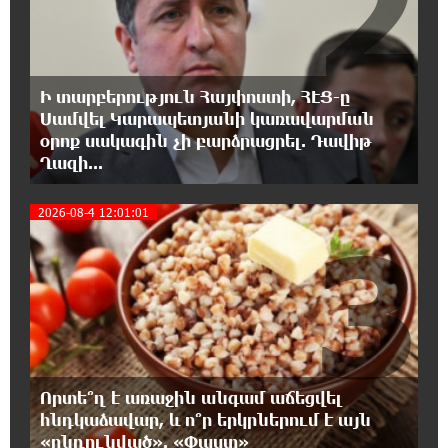
2
նկատմամբ կրկնում է վրացական սցենարը
17:36:59 8-08-2026
Ադրբեջանցիների բնակեցումը
Ի տարբերություն Հայփոստի, ՀԷՑ-ը
Հայաստանում լուրջ վտանգներ է
պարունակում. Ավետիք Չալաբյան
Սամվել Կարապետյանի կառավարման
օրոք սակագին չի բարձրացրել. Դավիթ
Ղազի...
17:28:45 8-08-2026
«Հայաքվե»-ի հայտարարությունից հետո
2026-08-4 12:01:01
WCC-ն արձագանքել է Հայ Եկեղեցու շուրջ
3
ստեղծված իրավիճակին
16:58:38 8-08-2026
«Շտապ հաստատեք քարտի տվյալները»․
IDBank-ը զգուշացնում է հյուրանոցների
ամրագրման հետ կապված զեղծարարությունների մասին
Որտե՞ղ է առաջին անգամ աճեցվել
16:29:54 8-08-2026
հնդկաձավար, և ո՞ր երկրներում է այն
Մհեր Անանյանն ընդգրկվել է Յունիբանկի
«ընդունված». «Փաստ»