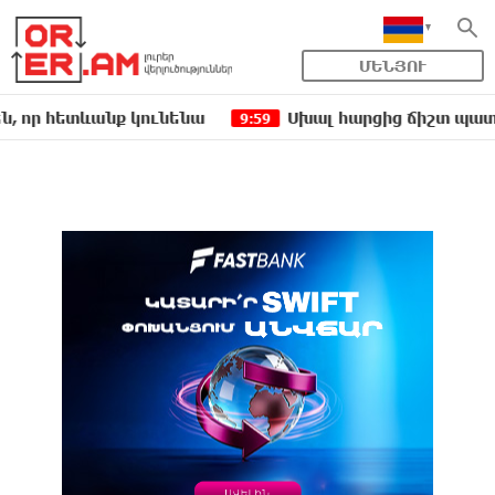
ՄԵՆՅՈՒ
ետևանք կունենա
Սխալ հարցից ճիշտ պատասխան չի
9:59