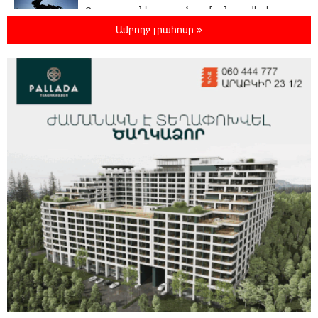
Ռուսաստանի տարածքում ոչնչացվել է
ուկրաինական 360 անօդաչու թռչող սարք
Ամբողջ լրահոսը »
23:20:45 8-08-2026
Օգոստոսի 10-ին, 11-ին, 12-ին, 13-ին, 14-ին,
17-ին, 18-ին և 20-ին հարյուրավոր
հասցեներում լույս չի լինելու
23:01:57 8-08-2026
Ողբերգական դեպք՝ Երևանում․ Կիևյան
կամրջի տակ հայտնաբերվել է տղամարդու
մարմին
22:43:21 8-08-2026
Ադրբեջանի Սարով գյուղում տանը 18-ամյա
աղջկա դի է հայտնաբերվել
22:25:11 8-08-2026
Հայհիդրոմետի տնօրենը գրել է