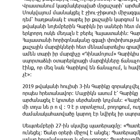
Վրաստանում կազմակերպված մրցաշարի՝ արժան
Մոսկվայում մասնակցել է ջիու-ջիթսուի միջազգ
դեմ՝ հաղթանակ է տարել իր քաշային կարգում 
թվականի նոյեմբերին Գարիկն իր սաների հետ մ
երկրորդ ոսկե մեդալն է բերել Հայաստանին։ Գա
Հայաստանի հորիզոնականը զգալի փոփոխության 
քաշային մարզիկների հետ մենամարտելիս գրավե
ամեն տարի իր մարզիչը «Դինամոյում» Գարիկիս
սպորտաձևի օտարերկրացի մարզիկները ճանաչու
էինք, որ մեզ նաև Գարիկով են ճանաչում, և հավ
չէ»։
2019 թվականի հուլիսի 3-ին Գարիկը զորակոչվե
որպես հրետանավոր։ Մայրիկն ասում է՝ Գարիկը
արժանացել է կրտսեր սերժանտի կոչման։ «Հայրե
մի տղա նե ր ո վ ։ Չ է ր տրտնջում, բողոքում, ո
ժամանակահատվածը կարող էր նվիրել իր սպորտ
Սեպտեմբերի 27-ին սկսվեց պատերազմը։ «Պատեր
ունեցել։ Ծանր օրերի միջով է անցել։ Պատերա
ավագ հրամանատար և գնդացրորդ։ Պատերազմի 