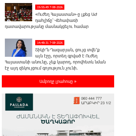
15:55:49 7-08-2026
«Ուժեղ Հայաստան»-ը լքեց ԱԺ
դահլիճը՝ Վեհափառի
դատավարությանը մասնակցելու համար
14:48:31 7-08-2026
Տիկի՜ն Ղազարյան, ցույց տվե՜ք
այն էջը, որտեղ գրված է Ուժեղ
Հայաստանի անունը, չեք կարող, որովհետև նման
էջ այդ զեկույցում գոյություն չունի.
Ղահրամանյանը՝ Ղազարյանի հայտարարության
մասին
Ամբողջ լրահոսը »
14:40:34 7-08-2026
Եթե հարց գոյություն չունի, ինչո՞ւ
մի դեպքում մերժում են, իսկ մյուս
դեպքում՝ համաձայնում․ Էդմոն Մարուքյան
14:34:48 7-08-2026