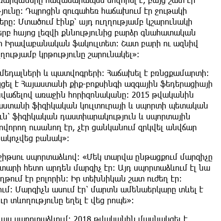
թյունը։ Դպրոցին զուգահեռ հաճախում էր ջութակի
րը։ Մտածում էինք՝ այդ ուղղությամբ կշարունակի
 երբ հայոց լեզվի քննությունից բարձր գնահատական
վի Իրավաբանական ֆակուլտետ։ Շատ բարի ու ազնիվ
ղղությամբ կրթությունը շարունակել»։
 մեդալների և պատվոգրերի։ Հաճախել է բռնցքամարտի։
կցել է Հայաստանի քիք-բոքսինգի ազգային ֆեդերացիայի
նվաճելով առաջին հորիզոնականը։ 2015 թվականին
այաստանի ֆիզիկական կուլտուրայի և սպորտի պետական
ն՝ ֆիզիկական դաստիարակություն և սպորտային
վորող ուսանող էր, չէր ցանկանում զրկվել անվճար
րակոչվեց բանակ»։
ւ-ջիթսու սպորտաձևով։ «Մեկ տարվա ընթացքում մարզիչը
տարի հետո արդեն մարզիչ էր։ Այդ սպորտաձևում էլ նա
թում էր բոլորին: Իր տեխնիկան շատ ուժեղ էր:
ւմ։ Մարզիչն ասում էր՝ մարտն ամենաերկարը տևել է
ր տևողությունը եղել է վեց րոպե»։
 այս սպորտաձևում։ 2018 թվականին մասնակցել է