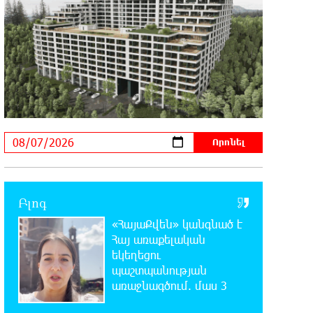
Այսօր ամոթի օր է, այսօր
Էջմիածնում դատում են Ամենայն
Հայոց Կաթողիկոսին
14:26:23 7-08-2026
«Արտ Լանչ»-ն արդեն Միացյալ
Նահանգներում է․ նոր մասնաճյուղ
Լոս Անջելեսում
12:09:36 7-08-2026
Գրանադայում տեղի ունեցած
քառակողմ հանդիպումից հետո
տարածված հայտարարության մեջ Հայաստանի
Բլոգ
տարածքը 29800 քառակուսի կիլոմետր է. Դավիթ
«ՀայաՔվեն» կանգնած է
Ղազինյան
Հայ առաքելական
եկեղեցու
12:00:28 7-08-2026
պաշտպանության
Փաշազադեն և Փաշինյանն ընդդեմ
առաջնագծում. մաս 3
Հայ Առաքելական Սուրբ Եկեղեցու