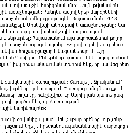
անալով առաջին հորիզոնականի։ Նույն թվականին
ային առաջնության։ Հանդես գալով երեք մարզիկների
և առաջին ոսկե մեդալը պարգևել Հայաստանին։ 2018
ասնակցել է Մոսկվայի ակումբային առաջնությանը։ Նա
րիկն այս սպորտի վարկանշային աղյուսակում
է ենթարկել։ Հայաստանում այս սպորտաձևում բոլոր
լ է առաջին հորիզոնականը։ «Տղայիս զոհվելուց հետո
 անվան հուշամրցաշար է կազմակերպում։ Այդ
մ էին Գարիկիս։ Ընկերները պատմում են՝ հպարտանում
ելում՝ իսկ հիմա անսահման տխրում ենք, որ նա մեզ հետ
լ է ժամկետային ծառայության։ Ծառայել է Ջրականում՝
 հաշվարկներ էր կատարում։ Ծառայության ընթացքում
նասեր տղա էր, ոգեշնչվում էր Ապրիլ յան պա տե րազ
ւղղակի կարծում էր, որ ծառայության
ային կարիերային»։
ազմի օրվանից սկսած՝ մեկ շաբաթ իրենից լուր չենք
զմի դաշտում եղել է հրետանու ականանետային մարտկոցի
ժամանակ գործի է դրել իր ականանետը»։