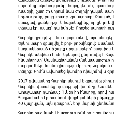
սիրում գրականությունը, հայոց լեզուն, պատմու
դասերի, շատ էր սիրում նաև ժողովրդական պարե
կրթությունը, բայց «հաղթեց» սպորտը։ Չնայած,
ստացավ, ցանկություն հայտնեցինք, որ ընդուն
տեսակ էր, ասաց՝ դա իմը չէ։ Որոշեց սպորտի ու
Գարիկը զբաղվել է նաև կարատեով, արժանացել
Երկու տարի զբաղվել է քիք- բոքսինգով։ Մասնա
կազմակերպած մի շարք մրցաշարերի՝ բազմիցս 
Գարիկն անվճար հիմունքներով ընդունվել է Հ
ինստիտուտ՝ Մասնագիտական մանկավարժությու
մարզումներ մասնագիտությամբ։ «Իդեալական սո
տեղից։ Բուհն ավարտեց կարմիր դիպլոմով և զո
2017 թվականից Գարիկը սկսում է զբաղվել ջիո
Գարիկիս վստահեց իր փոքրերի խումբը։ Նա մեկ 
առաջատար դարձավ։ Ուներ իր հնարքը, որով հաղ
Հաղթանակի էր հասնում վայրկյանների ընթացքո
40 վայրկյան, այն դեպքում, երբ մարտի ընդհանու
Գարիկը բազմաթիվ հաջողություններ է գրանցել