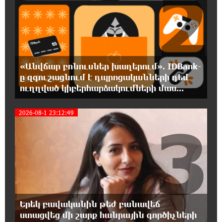
2
21:11:08 5-08-2026
ԱՄՆ-ը հանել է Իրանի ԻՀՊԿ-ին առնչվող
երկու ինքնաթիռի և երեք
ավիաընկերության նկատմամբ պատժամիջոցները
«Անվճար բոնուսներ խաղերում». IDBank-
ը զգուշացնում է դպրոցականների դեմ
20:53:48 5-08-2026
ուղղված կիբերհարձակումների մաս...
Լոնդոնի կենտրոնում զինված անձը
դանակով հարձակում է գործել. 4 վիրավոր
2026-08-1 23:12:49
կա
3
20:35:32 5-08-2026
Ռուսական ԱԹՍ-ներ արտադրող
ընկերության ղեկավարի դեմ մահափորձ է
կատարվել
20:16:48 5-08-2026
Երեկ բավականին թեժ բանավեճ
4 մեդալ՝ մաթեմատիկական միջազգային
ստացվեց մի շարք հանրային գործիչների
ուսանողական օլիմպիադայում