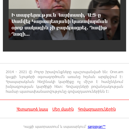
Ի տարբերություն Հայփոստի, ՀԷՑ-ը
19:02:55 5-08-2026
Սամվել Կարապետյանի կառավարման
Նոր հաղորդագրություն՝ Wildberries-ից․ ի՞նչ
են ասում ընկերությունից
օրոք սակագին չի բարձրացրել. Դավիթ
Ղազի...
18:45:02 5-08-2026
Ծովագյուղում ապօրինի պահվող գայլերը
հանձնվել են մասնագետների խնամքին.
Քաղաքացու նկատմամբ նշանակվել է վարչական տուգանք
2014 - 2021 © Բոլոր իրավունքները պաշտպանված են: Orer.am
կայքի նյութերի օգտագործումն առանց հղման արգելվում է:
18:38:20 5-08-2026
Հրապարակման հեղինակի կարծիքը ոչ միշտ է համընկնում
ԵՄ-ից պատասխան ստացա․ ինչ էի խնդրել
խմբագրության կարծիքի հետ: Գովազդների բովանդակության
Ուրսուլա ֆոն դեր Լայենից Հայաստանի
համար պատասխանատվությունը գովազդատուներինն է:
վերաբերյալ. Աննա Կոստանյան
Հետադարձ կապ
Մեր մասին
Գովազդատուներին
18:33:12 5-08-2026
«Աբովյան Time» պոդկաստի հեղինակ
Արման Աբովյանի հետ զրուցել ենք 9-րդ
Կայքի պատրաստում և սպասարկում՝
sargssyan™
գումարման Ազգային ժողովի առաջին նիստերի և