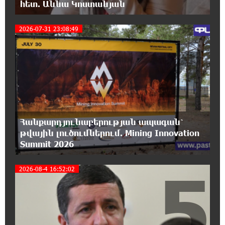
հետ. Աննա Կոստանյան
20:12:40 5-08-2026
2026-07-31 23:08:49
4
Հայրենիքի զգացողությունը հողի
նկատմամբ պետք է լինի ոչ թե
թշնամության, այլ բարեկամության հիմքը. Էդգար
Ղազարյան
19:57:06 5-08-2026
Պեղումներ և նոր բացահայտում Հին
Խնձորեսկում
Հանքարդյունաբերության ապագան՝
թվային լուծումներում. Mining Innovation
Summit 2026
19:39:55 5-08-2026
Սալահը կարիերան կշարունակի
5
Թուրքիայում
2026-08-4 16:52:02
19:20:45 5-08-2026
Մեքենաներից գողություններ և շորթում
Երևանում. բացահայտվել է «Տեսլայով»
հանցավոր խումբը