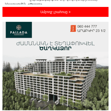
կկատարվեն. «Փաստ»
Ամբողջ լրահոսը »
7:03:23 6-08-2026
Ընտրություններն ավարտվեցին,
իշխանություններին էլ ոչինչ չի
հետաքրքրու՞մ. «Փաստ»
6:32:20 6-08-2026
Նոր պարտքեր են ներգրավում ճեղքերը
փակելու համար. «Փաստ»
6:01:15 6-08-2026
Անհավասարակշռության և նոր
կախվածության վտանգները. «Փաստ»
0:57:28 6-08-2026
Ես հավատում եմ, որ «Արարարտ-
Արմենիան» ունակ է անցնել որակավորման
վերջին փուլ. Բերեզովսկի