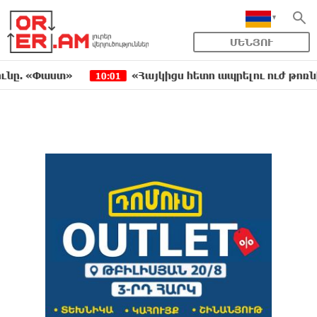
ՄԵՆՅՈՒ
Փաստ»
«Հայկիցս հետո ապրելու ուժ թոռնիկներս 
10:01