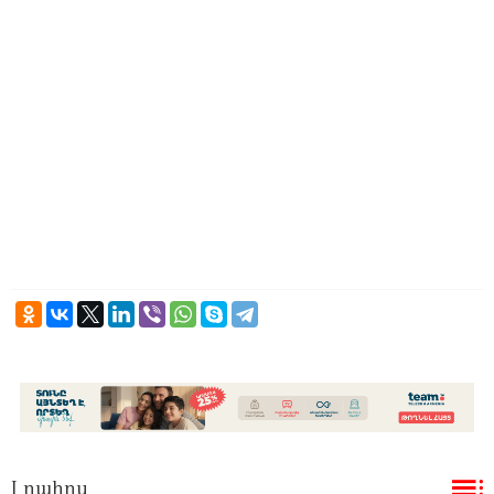
Լրահոս