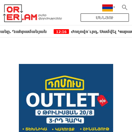
ՄԵՆՅՈՒ
Ղահրամանյան
Ժողովո՛ւրդ, Սամվել Կարապետյանի
12:16