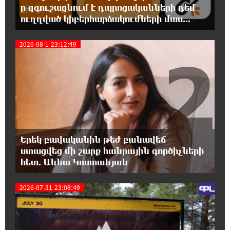
Եվրոպական երազանք աղքատության
ը զգուշացնում է դպրոցականների դեմ
հետհամով. առևտրային ճգնաժամը մտել է
ուղղված կիբերհարձակումների մաս...
վտանգավոր փուլ. «Փաստ»
2026-08-1 23:12:49
2
10:43:08 6-08-2026
Հարցնում են իրար.«ամուսինդ ո՞նց է, քեռիդ
ո՞նց է». Մարուքյանը հիասթափված է
նորընտիր խորհրդարանից
10:35:54 6-08-2026
Ոչխարները արևային էլեկտրակայանի մոտ,
և դա փոխում է պատկերացումները
Երեկ բավականին թեժ բանավեճ
էներգիայի արտադրության մասին
ստացվեց մի շարք հանրային գործիչների
հետ. Աննա Կոստանյան
10:32:18 6-08-2026
Ինչո՞ւ է Հայաստանի
2026-07-31 23:08:49
գյուղատնտեսությունը կորցնում իր
դիմադրողականությունը. «Փաստ»