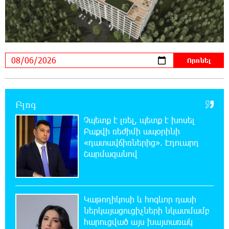
15:00:46 6-08-2026
Ֆասթ Բանկը Սևան Ստարտափ Սամմիթին
ներկայացրել է իր պրոդուկտներն ու
քարտային առաջարկները
14:40:31 6-08-2026
Ընդդիմությունը պետք է իր շուրջը
Բլոգ
համախմբի արտախորհրդարանական բոլոր
ուժերին. Արեգ Սավգուլյան
Չպետք է լռել, պետք է խոսել
Բաքվի ռեժիմի ապօրինի
«դատավճիռներից». Էդուարդ
14:34:52 6-08-2026
Շարմազանով
Կաթողիկոսի և հոգևոր դասի
ներկայացուցիչների նկատմամբ
հարուցված այս խայտառակ քրեական գործընթացը
իշխանության կողմից քաղաքական ուղիղ միջամտություն
է Եկեղեցու ներքին գործերին և ինքնավարությանը.
Կաթողիկոսի և հոգևոր դասի
Ղահրամանյան
ներկայացուցիչների նկատմամբ
հարուցված այս խայտառակ