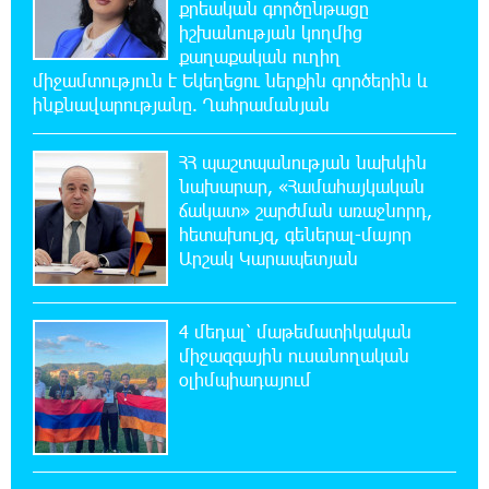
քրեական գործընթացը
13:10:59 6-08-2026
իշխանության կողմից
9-րդ գումարման Ազգային ժողովում այս
քաղաքական ուղիղ
պահին ընթանում է Արամ Վարդևանյանի՝
ԱԺ նախագահի տեղակալի ընտրությունը
միջամտություն է Եկեղեցու ներքին գործերին և
ինքնավարությանը. Ղահրամանյան
12:54:29 6-08-2026
ՀՀ պաշտպանության նախկին
Առանց հանքարդյունաբերության
տեխնոլոգիական առաջընթացն անհնար է․
նախարար, «Համահայկական
Վարդան Ջհանյան
ճակատ» շարժման առաջնորդ,
հետախույզ, գեներալ-մայոր
Արշակ Կարապետյան
12:44:19 6-08-2026
Ավետիք Չալաբյանին կալանավորել են
անօրինական հիմքերով. Անահիտ Ադամյան
4 մեդալ՝ մաթեմատիկական
միջազգային ուսանողական
12:16:02 6-08-2026
օլիմպիադայում
Ժողովո՛ւրդ, Սամվել Կարապետյանի,
սրբազանների կալանքը ապօրինի է եղել.
Արամ Վարդևանյան