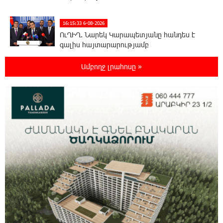
16:15:33 6-08-2026
ՈւՂԻՂ. Նարեկ Կարապետյանը հանդես է
գալիս հայտարարությամբ
Ամբողջ լրահոսը »
16:09:42 6-08-2026
Moody’s-ը IDBank-ի վարկանիշային
հեռանկարը փոխել է դրականի
15:24:13 6-08-2026
Վեհափառի անձնագրի մեջ գրված է՝
Գարեգին Բ․ նույնիսկ քննիչներն ու
դատախազներն են այդպես դիմում նրան՝ իրենց հավատից
ելնելով․ տեսանյութ
15:09:27 6-08-2026
Ռեբուսը լուծելու համար, ասեք թե ինչպե՞ս
ՀՀ 29.800 քկմ տարածքը կրճատվեց.
Վարդևանյանը՝ Հովհաննիսյանին