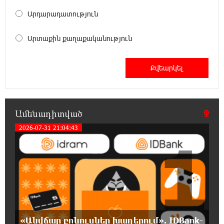
11:48:55 6-08-2026
Արդարադատություն
«Չեմ վերադառնալու փաստաբանական
գործունեությանը»․ Արամ Վարդևանյան
Արտաքին քաղաքականություն
11:43:15 6-08-2026
Հայաստանը կարիք ունի Ավետիք
Չալաբյանի նման խելացի, աշխատասեր և
զարգացած մարդու. Արմեն Մանվելյան
Ամենադիտված
11:39:05 6-08-2026
Հիմա. Նարեկ Կարապետյանի ճեպազրույցը
2026-07-31 21:04:43
1
11:34:10 6-08-2026
ՊԱՏՄՈՒԹՅԱՆ ԱՅՍ ՕՐԸ (6 օգոստոսի).
Ազդարարվել է Հյուսիս-Հարավ
ավտոմայրուղու շինարարության մեկնարկը. «Փաստ»
11:03:37 6-08-2026
«Անվճար բոնուսներ խաղերում». IDBank-