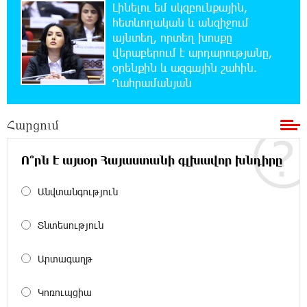
Լինելու եմ սկզբունքային,
12:14:06 6-08-2026
հետևողական և անզիջում
Ամեն ընտրություններից հետո իշխանական
պատգամավորների թիվը փոքրանում է,
այնտեղ, որտեղ խոսքը
գնալով ավելի է փոքրանալու. Նարեկ Կարապետյան
վերաբերում է արդարությանը,
օրենքին և ազգային շահին.
Ղահրամանյան
12:04:12 6-08-2026
Սամվել Կարապետյանի տեսլականը
համոզեց ինձ վերադառնալ
Հարցում
քաղաքականություն․ Արամ Վարդևանյան
Ո՞րն է այսօր Հայաստանի գլխավոր խնդիրը
12:01:33 6-08-2026
Մեդիչիների հետքը նաև գինեգործության
Անվտանգություն
մեջ. «Փաստ»
Տնտեսություն
11:53:22 6-08-2026
Մի´ հանձնվիր թուրքական
Արտագաղթ
ողորմածությանը, պայքարիր մինչև վերջ.
Ավետիք Չալաբյանի ուղերձը կալանավայրից
Կոռուպցիա