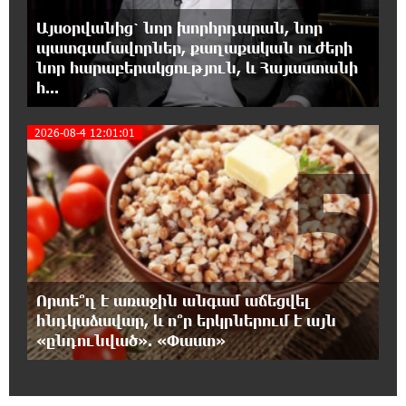
դեպքում մերժում են, իսկ մյուս դեպքում՝
Այսօրվանից՝ նոր խորհրդարան, նոր
համաձայնում․ Էդմոն Մարուքյան
պատգամավորներ, քաղաքական ուժերի
նոր հարաբերակցություն, և Հայաստանի
14:34:48 7-08-2026
հ...
Այսօր ամոթի օր է, այսօր Էջմիածնում
դատում են Ամենայն Հայոց Կաթողիկոսին
2026-08-4 12:01:01
5
14:26:23 7-08-2026
«Արտ Լանչ»-ն արդեն Միացյալ
Նահանգներում է․ նոր մասնաճյուղ Լոս
Անջելեսում
12:09:36 7-08-2026
Գրանադայում տեղի ունեցած քառակողմ
Որտե՞ղ է առաջին անգամ աճեցվել
հանդիպումից հետո տարածված
հնդկաձավար, և ո՞ր երկրներում է այն
հայտարարության մեջ Հայաստանի տարածքը 29800
«ընդունված». «Փաստ»
քառակուսի կիլոմետր է. Դավիթ Ղազինյան
12:00:28 7-08-2026