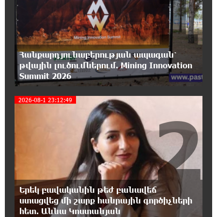
1
մաս 3
16:50:26 7-08-2026
Վարչապետ լինել, չի նշանակում ինչ ուզել
անել
Հանքարդյունաբերության ապագան՝
թվային լուծումներում. Mining Innovation
Summit 2026
16:42:49 7-08-2026
«ՀայաՔվեն» կանգնած է Հայ առաքելական
եկեղեցու պաշտպանության առաջնագծում.
2026-08-1 23:12:49
2
մաս 2
16:26:52 7-08-2026
«ՀայաՔվեն» կանգնած է Հայ առաքելական
եկեղեցու պաշտպանության առաջնագծում
16:17:55 7-08-2026
Երեկ բավականին թեժ բանավեճ
Սիրո, ազատության ու պարտքի մասին.
ստացվեց մի շարք հանրային գործիչների
Մենուա Սողոմոնյան
հետ. Աննա Կոստանյան