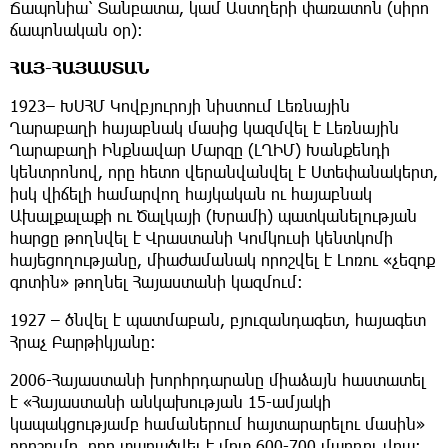
Ճապոնիա՝ Տանբատա, կամ Աստղերի փառատոն (սիրո
ճապոնական օր)։
ՀԱՅ-ՀԱՅԱՍՏԱՆ
1923– ԽՍՀՄ Կովբյուրոյի նիստում Լեռնային
Ղարաբաղի հայաբնակ մասից կազմվել է Լեռնային
Ղարաբաղի Ինքնավար Մարզը (ԼՂԻՄ) Խանքենդի
կենտրոնով, որը հետո վերանվանվել է Ստեփանակերտ,
իսկ վիճելի համարվող հայկական ու հայաբնակ
Ախալքալաքի ու Ծալկայի (Խրամի) պատկանելության
հարցը թողնվել է Վրաստանի Կոմկուսի կենտկոմի
հայեցողությանը, միաժամանակ որոշվել է Լոռու «չեզոք
գոտին» թողնել Հայաստանի կազմում։
1927 – ծնվել է պատմաբան, բյուզանդագետ, հայագետ
Հրաչ Բարթիկյանը։
2006-Հայաստանի խորհրդարանը միաձայն հաստատել
է «Հայաստանի անկախության 15-ամյակի
կապակցությամբ համաներում հայտարարելու մասին»
որոշումը, որը տարածվել է մոտ 600-700 մարդու վրա։