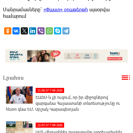
Մանրամասները՝
«Փաստ» օրաթերթի
այսօրվա
համարում
Լրահոս
21:08:37 7-08-2026
ԵԱՏՄ֊ն չի ուզում, որ իր միջոցներով
զարգանա Հայաստանի տնտեսությունը ու
հետո գնա ԵՄ. Արշակ Կարապետյան
21:07:27 7-08-2026
ԱՄՆ վերաքննիչ դատարանը արգելափակել