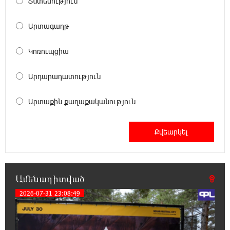
Տնտեսություն
ժողովրդի հետ
Արտագաղթ
17:31:07 7-08-2026
Վեհափառի հանդեպ տիտանական
Կոռուպցիա
ապօրինություն կա, անասելի ցավ եմ զգում.
Վարդևանյան
Արդարադատություն
17:30:48 7-08-2026
Արտաքին քաղաքականություն
Արժանապատիվ դատավորը ինքնաբացարկ
հայտնեց և հրաժարվեց քննել գործն ու
դատել կաթողիկոսին. Մարիաննա Ղահրամանյան
17:07:39 7-08-2026
Նարեկ Կարապետյանը` Կաթողիկոսին
հեռացնել փորձելու մասին
Ամենադիտված
2026-07-31 23:08:49
16:57:42 7-08-2026
«ՀայաՔվեն» կանգնած է Հայ առաքելական
եկեղեցու պաշտպանության առաջնագծում.