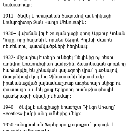
նախատիպը։
1911 –ծնվել է իտալական ծագումով ամերիկացի
կոմպոզիտոր Ջան Կարլո Մենոտտին։
1930– վախճանվել է շոտլանդացի գրող Արթուր Կոնան
Դոյլը, որը հայտնի է որպես Շերլոկ Հոլմսի մասին
դետեկտիվ պատմվածքների հեղինակ։
1937- միջադեպ է տեղի ունեցել Պեկինից ոչ հեռու
գտնվող Լուգոուիցիաո կամրջին. ճապոնական զորքերը
հարձակվել են չինական կայազորի վրա՝ դառնալով
Ճապոնիայի կողմից Չինաստանի նկատմամբ
իրականացված լայնամասշտաբ ագրեսիայի սկիզբ ու
փաստացի ևս մեկ քայլ Երկրորդ համաշխարհային
պատերազմի սկսվելու համար։
1940 – ծնվել է անգլիացի երաժիշտ Ռինգո Սթարը՝
«Beatles» խմբի անդամներից մեկը։
1950 -անգլիական Ֆորնբորո քաղաքում կայացել է
առաջին ավիաշոուն։