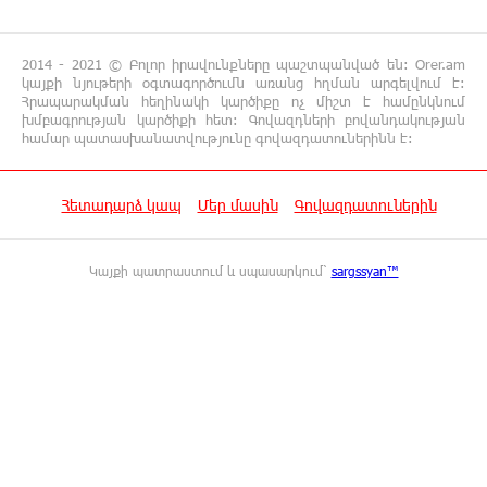
Փաշազադեն և Փաշինյանն ընդդեմ Հայ
Առաքելական Սուրբ Եկեղեցու
2014 - 2021 © Բոլոր իրավունքները պաշտպանված են: Orer.am
կայքի նյութերի օգտագործումն առանց հղման արգելվում է:
11:39:39 7-08-2026
Հրապարակման հեղինակի կարծիքը ոչ միշտ է համընկնում
Բարձր տեխնոլոգիաները զարգանում են
խմբագրության կարծիքի հետ: Գովազդների բովանդակության
համար պատասխանատվությունը գովազդատուներինն է:
հանքարդյունաբերության շնորհիվ․ ԶՊՄԿ
11:18:51 7-08-2026
Հետադարձ կապ
Մեր մասին
Գովազդատուներին
Ucom-ի աջակցությամբ ներկայացվեց
«Մտապահիր կենդանիներին» կրթական
խաղը
Կայքի պատրաստում և սպասարկում՝
sargssyan™
11:12:58 7-08-2026
Այսօր ժամը 15:00 ից «Ուժեղ Հայաստան»-ի
պատգամավորները կլքեն ԱԺ-ն և կշարժվեն
դեպի Էջմիածին. Նարեկ Կարապետյան
11:06:57 7-08-2026
Այսօր ամոթի օր է, այսօր Էջմիածնում