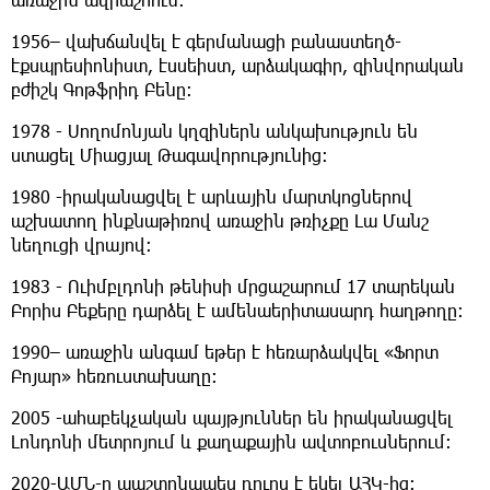
1956– վախճանվել է գերմանացի բանաստեղծ-
էքսպրեսիոնիստ, էսսեիստ, արձակագիր, զինվորական
բժիշկ Գոթֆրիդ Բենը։
1978 - Սողոմոնյան կղզիներն անկախություն են
ստացել Միացյալ Թագավորությունից։
1980 -իրականացվել է արևային մարտկոցներով
աշխատող ինքնաթիռով առաջին թռիչքը Լա Մանշ
նեղուցի վրայով։
1983 - Ուիմբլդոնի թենիսի մրցաշարում 17 տարեկան
Բորիս Բեքերը դարձել է ամենաերիտասարդ հաղթողը։
1990– առաջին անգամ եթեր է հեռարձակվել «Ֆորտ
Բոյար» հեռուստախաղը։
2005 -ահաբեկչական պայթյուններ են իրականացվել
Լոնդոնի մետրոյում և քաղաքային ավտոբուսներում։
2020-ԱՄՆ-ը պաշտոնապես դուրս է եկել ԱՀԿ-ից։