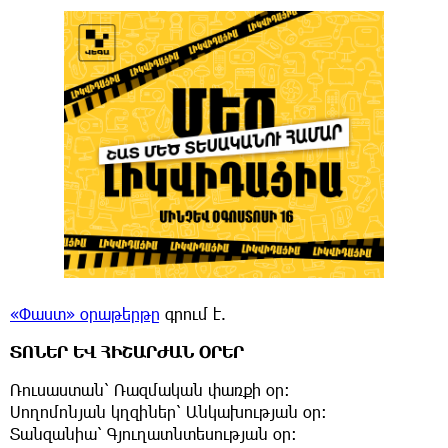
«Փաստ» օրաթերթը
գրում է.
ՏՈՆԵՐ ԵՎ ՀԻՇԱՐԺԱՆ ՕՐԵՐ
Ռուսաստան՝ Ռազմական փառքի օր։
Սողոմոնյան կղզիներ՝ Անկախության օր։
Տանզանիա՝ Գյուղատնտեսության օր։