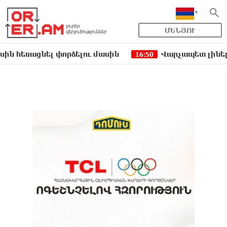
ՄԵՆՅՈՒ
ել փորձելու մասին
Վարչապետ լինել, չի նշանա
16:50