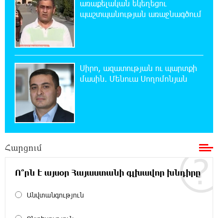
առաքելական եկեղեցու
պաշտպանության առաջնագծում
18:26:59 7-08-2026
Վեհափառ Հայրապետի շուրջ խայտառակ
զարգացումների, Գյուղացիներին
վերաբերող առաջնային հարցերի մասին՝
գյուղտեխնիկայից մինչև անվճար երթուղի. Անդրանիկ
Գևորգյան
Սիրո, ազատության ու պարտքի
մասին. Մենուա Սողոմոնյան
18:25:05 7-08-2026
Թուրքական ապրանքանիշը դադարեցնում է
գործունեությունը Ռուսաստանում
18:08:44 7-08-2026
Հարցում
Դանակահարություն՝ Մասիսի
գազալցակայաններից մեկի մոտ.
կասկածյալը ձերբակալվել է
Ո՞րն է այսօր Հայաստանի գլխավոր խնդիրը
17:58:24 7-08-2026
Անվտանգություն
Դատական նիստից հետո Մայր Տաճարում
Վեհափառ Հայրապետը աղոթք է հնչեցնում