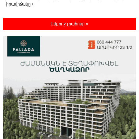
իրավիճակը+
22:37:22 6-08-2026
Ամբողջ լրահոսը »
Մալաթիա-Սեբաստիա վարչական շրջանում
արմատից փտած հերթական ծառն է
տապալվել
22:19:14 6-08-2026
Իրանը և Օմանը պլանավորում են փոխել
Հորմուզի նեղուցի նավագնացության
կառուցվածքը
22:00:57 6-08-2026
8-ամյա Մոնթե Մուրադյանն ու Սյունե
Քոսակյանը հաղթահարել են Արարատի
գագաթը
21:41:25 6-08-2026
Վթար Լոռու մարզում․ փրկարարները