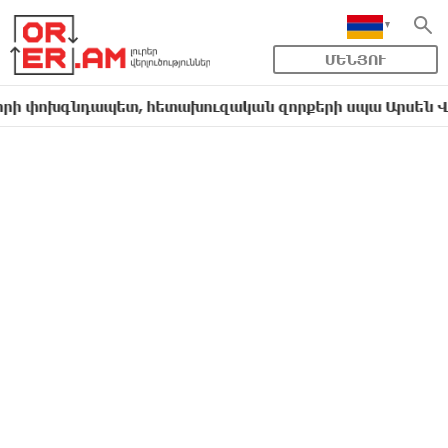
ՄԵՆՅՈՒ
խգնդապետ, հետախուզական զորքերի սպա Արսեն Վարդան