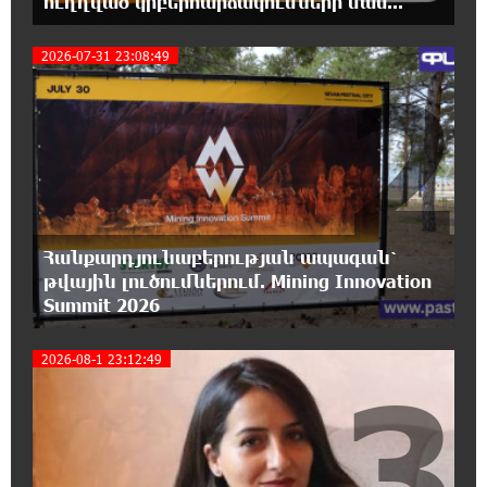
ուղղված կիբերհարձակումների մաս...
Կարապետյան
2026-07-31 23:08:49
2
16:50:59 6-08-2026
Ռուսաստանի հետ խնդիրները պետք է
լուծել դիվանագիտական ճանապարհով․
Նարեկ Կարապետյան
16:44:56 6-08-2026
Վաղը մենք ԱԺ չենք գալու. Նարեկ
Կարապետյան
Հանքարդյունաբերության ապագան՝
թվային լուծումներում. Mining Innovation
Summit 2026
16:15:33 6-08-2026
ՈւՂԻՂ. Նարեկ Կարապետյանը հանդես է
գալիս հայտարարությամբ
2026-08-1 23:12:49
3
16:09:42 6-08-2026
Moody’s-ը IDBank-ի վարկանիշային
հեռանկարը փոխել է դրականի