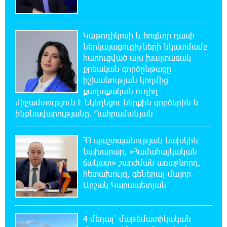
20:26:38 6-08-2026
Ավտովթար՝ Կոտայքի մարզում. Զովունի-
Կաթողիկոսի և հոգևոր դասի
Եղվարդ ճանապարհին բախվել են «Alfa
Romeo»-ն և «Opel»-ը. կա վիրավոր
ներկայացուցիչների նկատմամբ
հարուցված այս խայտառակ
քրեական գործընթացը
20:08:02 6-08-2026
իշխանության կողմից
Արժևորվում է Շիրակի երգիծական
քաղաքական ուղիղ
բանահյուսությունը
միջամտություն է Եկեղեցու ներքին գործերին և
ինքնավարությանը. Ղահրամանյան
19:42:39 6-08-2026
Վրաստանում պետական ​​պաշտոնյային
ՀՀ պաշտպանության նախկին
կաշառելու փորձի համար քաղաքացի է
նախարար, «Համահայկական
ձերբակալվել
ճակատ» շարժման առաջնորդ,
հետախույզ, գեներալ-մայոր
19:25:15 6-08-2026
Արշակ Կարապետյան
ՌԴ-ն պատրաստ է շարունակել Հայաստանի
երկաթուղիների կոնցեսիոն կառավարումը.
Օվերչուկ
4 մեդալ՝ մաթեմատիկական