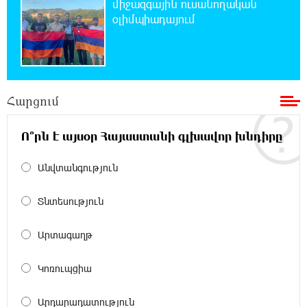
միջազգային ուսանողական
օլիմպիադայում
19:07:40 6-08-2026
Հայաստանի բնակչության թիվը շուրջ 7
հազարով ավելացել է
18:49:45 6-08-2026
Հարցում
Իսրայելի ՊԲ-ն հարձակվել է Լիբանանում
«Հըզբոլլահ»-ի հրամանատարական կետերի
և պահեստների վրա
Ո՞րն է այսօր Հայաստանի գլխավոր խնդիրը
18:30:50 6-08-2026
Անվտանգություն
«Ռեալ Մադրիդ»-ն ու «ՌԲ Լայպցիգը»
համաձայնության են եկել Յան Դիոմանդեի
Տնտեսություն
տրանսֆերի վերաբերյալ
Արտագաղթ
18:19:28 6-08-2026
Այսօրվա կառավարությունը ուսանողներին
Կոռուպցիա
առաջարկում է պահանջարկ չունեցող
մասնագիտություններ. Ատոմ Մխիթարյան
Արդարադատություն