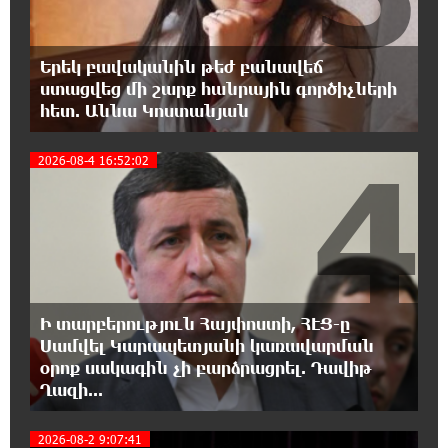
15:24:13 6-08-2026
Վեհափառի անձնագրի մեջ գրված է՝
Երեկ բավականին թեժ բանավեճ
Գարեգին Բ․ նույնիսկ քննիչներն ու
ստացվեց մի շարք հանրային գործիչների
դատախազներն են այդպես դիմում նրան՝ իրենց հավատից
ելնելով․ տեսանյութ
հետ. Աննա Կոստանյան
4
2026-08-4 16:52:02
15:09:27 6-08-2026
Ռեբուսը լուծելու համար, ասեք թե ինչպե՞ս
ՀՀ 29.800 քկմ տարածքը կրճատվեց.
Վարդևանյանը՝ Հովհաննիսյանին
15:00:46 6-08-2026
Ֆասթ Բանկը Սևան Ստարտափ Սամմիթին
Ի տարբերություն Հայփոստի, ՀԷՑ-ը
ներկայացրել է իր պրոդուկտներն ու
քարտային առաջարկները
Սամվել Կարապետյանի կառավարման
օրոք սակագին չի բարձրացրել. Դավիթ
Ղազի...
14:40:31 6-08-2026
Ընդդիմությունը պետք է իր շուրջը
2026-08-2 9:07:41
համախմբի արտախորհրդարանական բոլոր