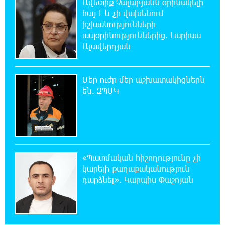
Ավետիք Չալաբյանն օրինակելի
օգտագործել Starlink-ը Ռուսաստանի դեմ
հայ է և չի վախենում
հարվшծները կառավարելու համար
իշխանությունների
ապօրինություններից. Լարիսա
21:45:44 7-08-2026
Ալավերդյան
Երևանում և մարզերում էլեկտրաէներգիայի
ընդհատումներ կլինեն
Մեր ուժը մեր աշխատակիցներն
21:26:16 7-08-2026
են. ԶՊՄԿ
Ստեփանավանում ռուս կին է փորձել
ինքնասպան լինել
21:08:37 7-08-2026
ԵԱՏՄ֊ն չի ուզում, որ իր միջոցներով
«Պատմական հիշողությունը չի
զարգանա Հայաստանի տնտեսությունը ու
կարելի քաղաքականություն
հետո գնա ԵՄ. Արշակ Կարապետյան
դարձնել». Կարպիս Փաշոյան
21:07:27 7-08-2026
ԱՄՆ վերաքննիչ դատարանը արգելափակել
է Թրամփի 400 միլիոն դոլար արժողությամբ