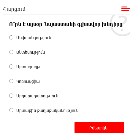
Սպիտակ տան պարահանդեսային դահլիճի նախագիծը
Հարցում
21:03:44 7-08-2026
Ո՞րն է այսօր Հայաստանի գլխավոր խնդիրը
Կաթողիկոսի նկատմամբ իրականացվող
բռնադատավարությունը միահեծան
իշխանության հետևանք է. Հանրային Դաշինք
Անվտանգություն
Տնտեսություն
20:59:50 7-08-2026
Մեր երկրում իշխանության և ընդդիմության
անվերջանալի պայքարում տուժում է միայն
Արտագաղթ
ու միայն ՀՀ քաղաքացին. Աննա Կոստանյան
Կոռուպցիա
20:49:35 7-08-2026
Փրկարարները հայտանաբերել են մոլորված
Արդարադատություն
զբոսաշրջիկներին
Արտաքին քաղաքականություն
20:39:24 7-08-2026
ԼՀԿ-ն պահանջում է դադարեցնել Գարեգին
Բ-ի և եպիսկոպոսների դեմ քրեական