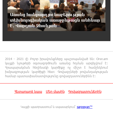
Վեհափառ Հայրապետի շուրջ խայտառակ
զարգացումների, Գյուղացիներին
Առանց հանքարդյունաբերության
վերաբերող առաջնային հարցերի մասին՝
տեխնոլոգիական առաջընթացն անհնար
գյուղտեխնիկայից մինչև անվճար երթուղի. Անդրանիկ
Գևորգյան
է․ Վարդան Ջհանյան
18:25:05 7-08-2026
Թուրքական ապրանքանիշը դադարեցնում է
գործունեությունը Ռուսաստանում
2014 - 2021 © Բոլոր իրավունքները պաշտպանված են: Orer.am
կայքի նյութերի օգտագործումն առանց հղման արգելվում է:
18:08:44 7-08-2026
Հրապարակման հեղինակի կարծիքը ոչ միշտ է համընկնում
Դանակահարություն՝ Մասիսի
խմբագրության կարծիքի հետ: Գովազդների բովանդակության
գազալցակայաններից մեկի մոտ.
համար պատասխանատվությունը գովազդատուներինն է:
կասկածյալը ձերբակալվել է
Հետադարձ կապ
Մեր մասին
Գովազդատուներին
17:58:24 7-08-2026
Դատական նիստից հետո Մայր Տաճարում
Վեհափառ Հայրապետը աղոթք է հնչեցնում
Կայքի պատրաստում և սպասարկում՝
sargssyan™
ժողովրդի հետ