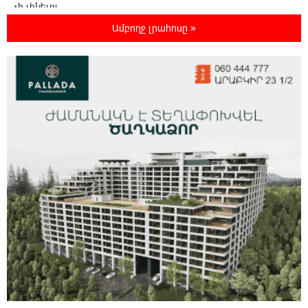
չի լինելու
Ամբողջ լրահոսը »
0:35:27 8-08-2026
Հայ ուշուիստները 37 մեդալ են նվաճել
միջազգային մրցաշարում
0:17:18 8-08-2026
ԱՄՆ Սենատը մեծամասնությամբ ընդունել է
Ռուսաստանի և Իրանի դեմ
պատժամիջոցների ընդլայնման օրինագիծը
0:00:14 8-08-2026
Երգչուհի Բեյոնսեն ​​4 դատական հայց է
ներկայացրել Թուրքիայում
23:41:24 7-08-2026
Երևանյան լճում իրականացվել են մաքրման
աշխատանքներ