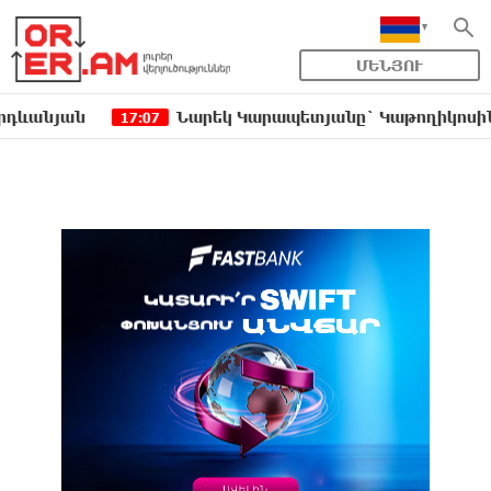
ՄԵՆՅՈՒ
ան
Նարեկ Կարապետյանը` Կաթողիկոսին հեռացնե
17:07