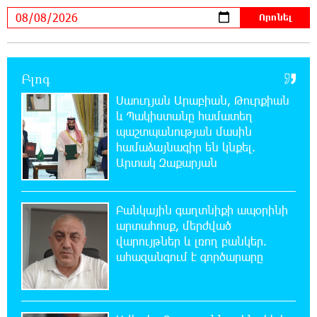
23:22:54 7-08-2026
Իտալական Սիցիլիա կղզում ժայթքել է
Էտնա հրաբուխը
Բլոգ
22:59:55 7-08-2026
Սաուդյան Արաբիան, Թուրքիան
Պայթյուն՝ Իրանում․ հաղորդվում է զոհերի
և Պակիստանը համատեղ
ու վիրավորների մասին
պաշտպանության մասին
համաձայնագիր են կնքել.
22:40:18 7-08-2026
Արտակ Զաքարյան
«Ռեալը» հայտարարել է Դիոմանդեի
տրանսֆերի մասին
Բանկային գաղտնիքի ապօրինի
22:21:15 7-08-2026
արտահոսք, մերժված
Վանաձորում բшխվել են «Jeep Cherokee»-ն և
վարույթներ և լռող բանկեր.
«Toyota Camry»-ն
ահազանգում է գործարարը
22:03:58 7-08-2026
Մասկը մերժել է Կիևի խնդրանքը՝