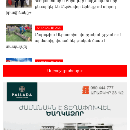
Հնդկաստանի և Իսրայելի վարչապետները
քննարկել են Մերձավոր Արևելքում տիրող
իրավիճակը+
22:37:22 6-08-2026
Մալաթիա-Սեբաստիա վարչական շրջանում
արմատից փտած հերթական ծառն է
տապալվել
22:19:14 6-08-2026
Իրանը և Օմանը պլանավորում են փոխել
Ամբողջ լրահոսը »
Հորմուզի նեղուցի նավագնացության
կառուցվածքը
22:00:57 6-08-2026
8-ամյա Մոնթե Մուրադյանն ու Սյունե
Քոսակյանը հաղթահարել են Արարատի
գագաթը
21:41:25 6-08-2026