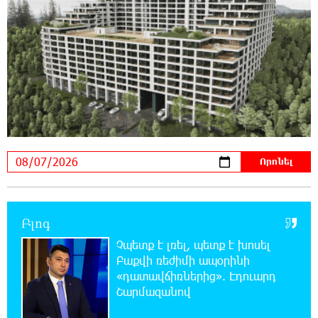
Վթար Լոռու մարզում․ փրկարարները
վարորդին դուրս են բերել արգելափակումից
21:23:57 6-08-2026
Երևանում երթուղիների փոփոխություն
կլինի
21:10:46 6-08-2026
Օգոստոսի 7-ին՝ Գարեգին Բ Ամենայն Հայոց
Կաթողիկոսի դատական նիստը
20:44:49 6-08-2026
Բլոգ
ՆԳՆ-ն՝ աղբակույտի տակ մնացած
քաղաքացու մահվան մասին
Չպետք է լռել, պետք է խոսել
Բաքվի ռեժիմի ապօրինի
«դատավճիռներից». Էդուարդ
20:42:28 6-08-2026
Շարմազանով
«Համահայկական ճակատ» շարժումը
զորակցություն է հայտնում Ամենայն Հայոց