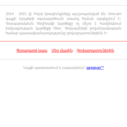
Վարդան Ջհանյան
2014 - 2021 © Բոլոր իրավունքները պաշտպանված են: Orer.am
12:44:19 6-08-2026
կայքի նյութերի օգտագործումն առանց հղման արգելվում է:
Ավետիք Չալաբյանին կալանավորել են
Հրապարակման հեղինակի կարծիքը ոչ միշտ է համընկնում
խմբագրության կարծիքի հետ: Գովազդների բովանդակության
անօրինական հիմքերով. Անահիտ Ադամյան
համար պատասխանատվությունը գովազդատուներինն է:
12:16:02 6-08-2026
Հետադարձ կապ
Մեր մասին
Գովազդատուներին
Ժողովո՛ւրդ, Սամվել Կարապետյանի,
սրբազանների կալանքը ապօրինի է եղել.
Արամ Վարդևանյան
Կայքի պատրաստում և սպասարկում՝
sargssyan™
12:14:06 6-08-2026
Ամեն ընտրություններից հետո իշխանական
պատգամավորների թիվը փոքրանում է,
գնալով ավելի է փոքրանալու. Նարեկ Կարապետյան
12:04:12 6-08-2026
Սամվել Կարապետյանի տեսլականը
համոզեց ինձ վերադառնալ