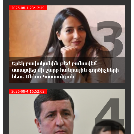
հեռանկարը փոխել է դրականի
2026-08-1 23:12:49
3
15:24:13 6-08-2026
Վեհափառի անձնագրի մեջ գրված է՝
Գարեգին Բ․ նույնիսկ քննիչներն ու
դատախազներն են այդպես դիմում նրան՝ իրենց հավատից
ելնելով․ տեսանյութ
15:09:27 6-08-2026
Երեկ բավականին թեժ բանավեճ
Ռեբուսը լուծելու համար, ասեք թե ինչպե՞ս
ստացվեց մի շարք հանրային գործիչների
ՀՀ 29.800 քկմ տարածքը կրճատվեց.
հետ. Աննա Կոստանյան
Վարդևանյանը՝ Հովհաննիսյանին
4
2026-08-4 16:52:02
15:00:46 6-08-2026
Ֆասթ Բանկը Սևան Ստարտափ Սամմիթին
ներկայացրել է իր պրոդուկտներն ու
քարտային առաջարկները
14:40:31 6-08-2026