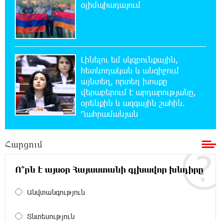
Օվերչուկ
օլիմպիադայում
19:07:40 6-08-2026
Հայաստանի բնակչության թիվը շուրջ 7
հազարով ավելացել է
Լինելու եմ սկզբունքային,
հետևողական և անզիջում
18:49:45 6-08-2026
այնտեղ, որտեղ խոսքը
Իսրայելի ՊԲ-ն հարձակվել է Լիբանանում
վերաբերում է արդարությանը,
«Հըզբոլլահ»-ի հրամանատարական կետերի
օրենքին և ազգային շահին.
և պահեստների վրա
Ղահրամանյան
18:30:50 6-08-2026
Հարցում
«Ռեալ Մադրիդ»-ն ու «ՌԲ Լայպցիգը»
համաձայնության են եկել Յան Դիոմանդեի
տրանսֆերի վերաբերյալ
Ո՞րն է այսօր Հայաստանի գլխավոր խնդիրը
18:19:28 6-08-2026
Անվտանգություն
Այսօրվա կառավարությունը ուսանողներին
առաջարկում է պահանջարկ չունեցող
Տնտեսություն