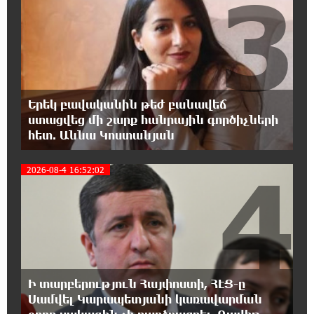
3
Վեհափառի անձնագրի մեջ գրված է՝
Գարեգին Բ․ նույնիսկ քննիչներն ու
դատախազներն են այդպես դիմում նրան՝ իրենց հավատից
ելնելով․ տեսանյութ
15:09:27 6-08-2026
Երեկ բավականին թեժ բանավեճ
Ռեբուսը լուծելու համար, ասեք թե ինչպե՞ս
ստացվեց մի շարք հանրային գործիչների
ՀՀ 29.800 քկմ տարածքը կրճատվեց.
հետ. Աննա Կոստանյան
Վարդևանյանը՝ Հովհաննիսյանին
4
2026-08-4 16:52:02
15:00:46 6-08-2026
Ֆասթ Բանկը Սևան Ստարտափ Սամմիթին
ներկայացրել է իր պրոդուկտներն ու
քարտային առաջարկները
14:40:31 6-08-2026
Ընդդիմությունը պետք է իր շուրջը
Ի տարբերություն Հայփոստի, ՀԷՑ-ը
համախմբի արտախորհրդարանական բոլոր
Սամվել Կարապետյանի կառավարման
ուժերին. Արեգ Սավգուլյան