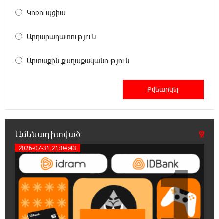
Հայրենիքը փոքրանում է մեր աչքերի առաջ․
Կոռուպցիա
ազգային ողբերգություն է․ Ավետիք
Չալաբյան
Արդարադատություն
17:35:34 6-08-2026
Արտաքին քաղաքականություն
Չպետք է լռել, պետք է խոսել Բաքվի ռեժիմի
ապօրինի «դատավճիռներից». Էդուարդ
Շարմազանով
17:06:15 6-08-2026
Սամվել Կարապետյանը «ամբողջ
հայության խայտառակություն» է անվանել
Ամենադիտված
Ամենայն Հայոց Կաթողիկոսի նկատմամբ
2026-07-31 21:04:43
դատավարությունը
1
17:00:30 6-08-2026
Մեր կրոնական զգացմունքների հետ խաղը
ունենալու է հետևանքներ․ Նարեկ
Կարապետյան