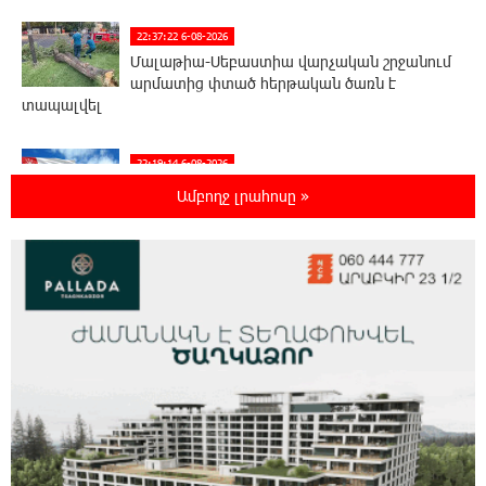
22:37:22 6-08-2026
Մալաթիա-Սեբաստիա վարչական շրջանում
արմատից փտած հերթական ծառն է
տապալվել
22:19:14 6-08-2026
Իրանը և Օմանը պլանավորում են փոխել
Ամբողջ լրահոսը »
Հորմուզի նեղուցի նավագնացության
կառուցվածքը
22:00:57 6-08-2026
8-ամյա Մոնթե Մուրադյանն ու Սյունե
Քոսակյանը հաղթահարել են Արարատի
գագաթը
21:41:25 6-08-2026
Վթար Լոռու մարզում․ փրկարարները
վարորդին դուրս են բերել արգելափակումից