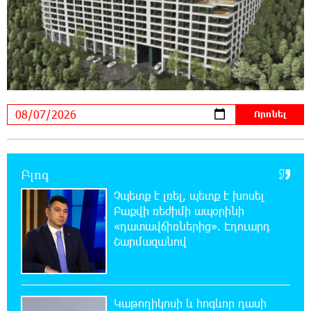
21:23:57 6-08-2026
Երևանում երթուղիների փոփոխություն
կլինի
21:10:46 6-08-2026
Օգոստոսի 7-ին՝ Գարեգին Բ Ամենայն Հայոց
Կաթողիկոսի դատական նիստը
20:44:49 6-08-2026
Բլոգ
ՆԳՆ-ն՝ աղբակույտի տակ մնացած
քաղաքացու մահվան մասին
Չպետք է լռել, պետք է խոսել
Բաքվի ռեժիմի ապօրինի
«դատավճիռներից». Էդուարդ
20:42:28 6-08-2026
Շարմազանով
«Համահայկական ճակատ» շարժումը
զորակցություն է հայտնում Ամենայն Հայոց
Կաթողիկոսին
Կաթողիկոսի և հոգևոր դասի
20:26:38 6-08-2026