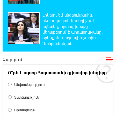
Հայաստանի բնակչության թիվը շուրջ 7
հազարով ավելացել է
Լինելու եմ սկզբունքային,
հետևողական և անզիջում
18:49:45 6-08-2026
այնտեղ, որտեղ խոսքը
Իսրայելի ՊԲ-ն հարձակվել է Լիբանանում
վերաբերում է արդարությանը,
«Հըզբոլլահ»-ի հրամանատարական կետերի
օրենքին և ազգային շահին.
և պահեստների վրա
Ղահրամանյան
18:30:50 6-08-2026
Հարցում
«Ռեալ Մադրիդ»-ն ու «ՌԲ Լայպցիգը»
համաձայնության են եկել Յան Դիոմանդեի
տրանսֆերի վերաբերյալ
Ո՞րն է այսօր Հայաստանի գլխավոր խնդիրը
18:19:28 6-08-2026
Անվտանգություն
Այսօրվա կառավարությունը ուսանողներին
առաջարկում է պահանջարկ չունեցող
Տնտեսություն
մասնագիտություններ. Ատոմ Մխիթարյան
Արտագաղթ
18:03:08 6-08-2026